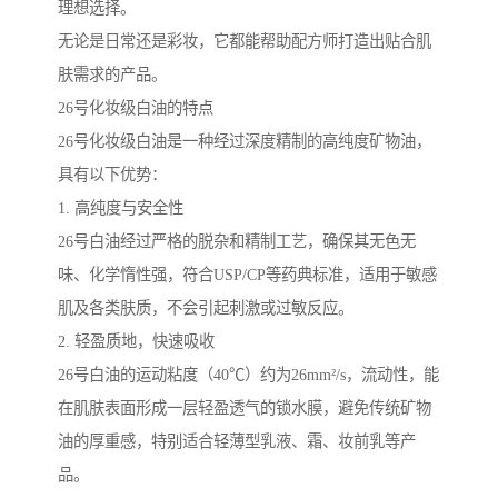
理想选择。
无论是日常还是彩妆，它都能帮助配方师打造出贴合肌
肤需求的产品。
26号化妆级白油的特点
26号化妆级白油是一种经过深度精制的高纯度矿物油，
具有以下优势：
1. 高纯度与安全性
26号白油经过严格的脱杂和精制工艺，确保其无色无
味、化学惰性强，符合USP/CP等药典标准，适用于敏感
肌及各类肤质，不会引起刺激或过敏反应。
2. 轻盈质地，快速吸收
26号白油的运动粘度（40℃）约为26mm²/s，流动性，能
在肌肤表面形成一层轻盈透气的锁水膜，避免传统矿物
油的厚重感，特别适合轻薄型乳液、霜、妆前乳等产
品。