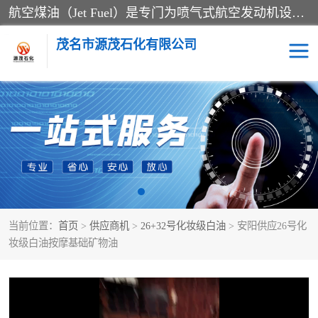
航空煤油（Jet Fuel）是专门为喷气式航空发动机设计的高纯度燃料，主要分为Jet A、Jet A-1和Jet B等类型。其特点是闪点高、低温流动性好，并添加了抗静电剂和抗氧化剂以确保飞行安全。航空煤油需
茂名市源茂石化有限公司
RP3航空煤油
D20+D30溶剂油
D40+D60溶剂油
D80+D100溶剂油
6号+120号溶剂油
260号溶剂油
当前位置：
首页
>
供应商机
>
26+32号化妆级白油
> 安阳供应26号化
异构烷烃
天然乳胶
妆级白油按摩基础矿物油
3+5号化妆级白油
7+10+15号化妆级白油
26+32号化妆级白油
46+68号化妆级白油