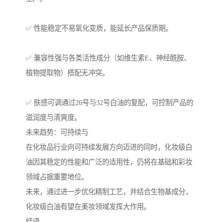
✅ 性能稳定不易氧化变质，能延长产品保质期。
✅ 兼容性强与各类活性成分（如维生素E、神经酰胺、
植物提取物）搭配无冲突。
✅ 肤感可调通过26号与32号白油的复配，可控制产品的
滋润度与清爽度。
未来趋势：可持续与
在化妆品行业向可持续发展方向迈进的同时，化妆级白
油因其稳定的性能和广泛的适用性，仍将在基础和彩妆
领域占据重要地位。
未来，通过进一步优化精制工艺，并结合生物基成分，
化妆级白油有望在美妆领域发挥大作用。
结语