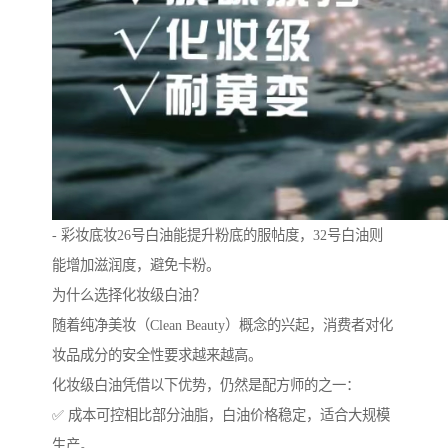
- 彩妆底妆26号白油能提升粉底的服帖度，32号白油则
能增加滋润度，避免卡粉。
为什么选择化妆级白油？
随着纯净美妆（Clean Beauty）概念的兴起，消费者对化
妆品成分的安全性要求越来越高。
化妆级白油凭借以下优势，仍然是配方师的之一：
✅ 成本可控相比部分油脂，白油价格稳定，适合大规模
生产。