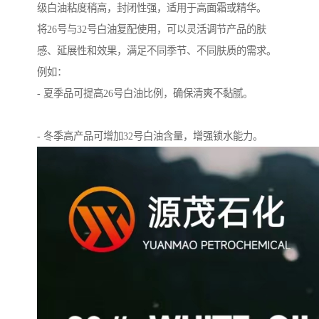
级白油粘度稍高，封闭性强，适用于高面霜或精华。
将26号与32号白油复配使用，可以灵活调节产品的肤
感、延展性和效果，满足不同季节、不同肤质的需求。
例如：
- 夏季品可提高26号白油比例，确保清爽不黏腻。
- 冬季高产品可增加32号白油含量，增强锁水能力。