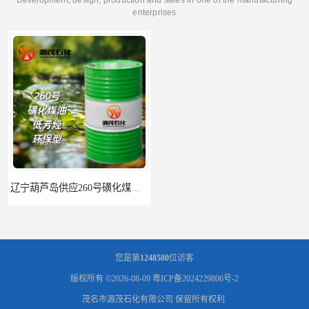
enterprises
辽宁葫芦岛供应260号磺化煤油电解铜电解镍钴稀释剂
您是第
1248580
位访客
版权所有 ©2026-08-09
粤ICP备2024229806号-2
茂名市源茂石化有限公司
保留所有权利.