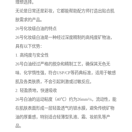
理想选择。
无论是日常还是彩妆，它都能帮助配方师打造出贴合肌
肤需求的产品。
26号化妆级白油的特点
26号化妆级白油是一种经过深度精制的高纯度矿物油，
具有以下优势：
1. 高纯度与安全性
26号白油经过严格的脱杂和精制工艺，确保其无色无
味、化学惰性强，符合USP/CP等药典标准，适用于敏感
肌及各类肤质，不会引起刺激或过敏反应。
2. 轻盈质地，快速吸收
26号白油的运动粘度（40℃）约为26mm²/s，流动性，能
在肌肤表面形成一层轻盈透气的锁水膜，避免传统矿物
油的厚重感，特别适合轻薄型乳液、霜、妆前乳等产
品。