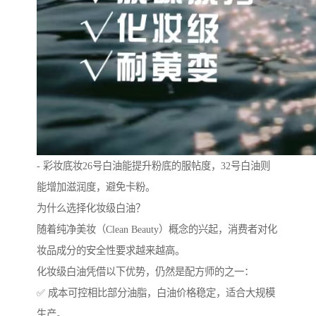
- 彩妆底妆26号白油能提升粉底的服帖度，32号白油则
能增加滋润度，避免卡粉。
为什么选择化妆级白油？
随着纯净美妆（Clean Beauty）概念的兴起，消费者对化
妆品成分的安全性要求越来越高。
化妆级白油凭借以下优势，仍然是配方师的之一：
✅ 成本可控相比部分油脂，白油价格稳定，适合大规模
生产。