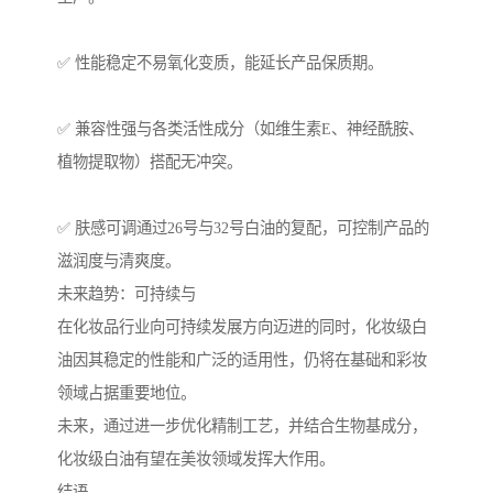
✅ 性能稳定不易氧化变质，能延长产品保质期。
✅ 兼容性强与各类活性成分（如维生素E、神经酰胺、
植物提取物）搭配无冲突。
✅ 肤感可调通过26号与32号白油的复配，可控制产品的
滋润度与清爽度。
未来趋势：可持续与
在化妆品行业向可持续发展方向迈进的同时，化妆级白
油因其稳定的性能和广泛的适用性，仍将在基础和彩妆
领域占据重要地位。
未来，通过进一步优化精制工艺，并结合生物基成分，
化妆级白油有望在美妆领域发挥大作用。
结语