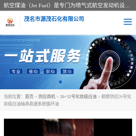
航空煤油（Jet Fuel）是专门为喷气式航空发动机设计的高纯度燃料，主要分为Jet A、Jet A-1和Jet B等类型。其特点是闪点高、低温流动性好，并添加了抗静电剂和抗氧化剂以确保飞行安全。航空煤油需
茂名市源茂石化有限公司
RP3航空煤油
D20+D30溶剂油
D40+D60溶剂油
D80+D100溶剂油
6号+120号溶剂油
260号溶剂油
当前位置：
首页
>
供应商机
>
26+32号化妆级白油
> 鹤壁供应26号化
异构烷烃
天然乳胶
妆级白油轴承高速系统循环油
3+5号化妆级白油
7+10+15号化妆级白油
26+32号化妆级白油
46+68号化妆级白油