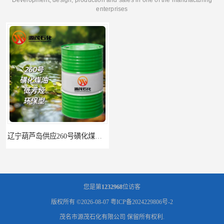
enterprises
辽宁葫芦岛供应260号磺化煤油电解铜电解镍钴稀释剂
您是第
1232968
位访客
版权所有 ©2026-08-07
粤ICP备2024229806号-2
茂名市源茂石化有限公司
保留所有权利.