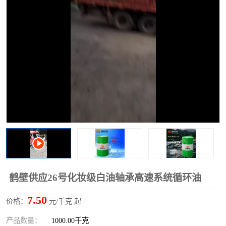
2731溶剂油
鹤壁供应26号化妆级白油轴承高速系统循环油
7.50
价格：
元/千克 起
产品数量：
1000.00千克