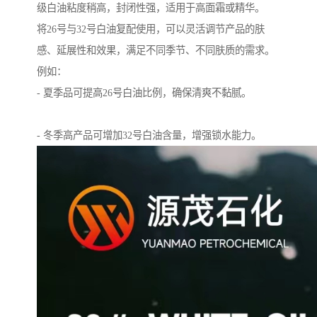
级白油粘度稍高，封闭性强，适用于高面霜或精华。
将26号与32号白油复配使用，可以灵活调节产品的肤
感、延展性和效果，满足不同季节、不同肤质的需求。
例如：
- 夏季品可提高26号白油比例，确保清爽不黏腻。
- 冬季高产品可增加32号白油含量，增强锁水能力。