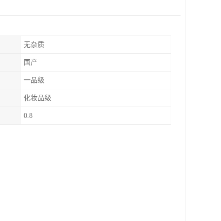
无杂质
国产
一品级
化妆品级
0.8