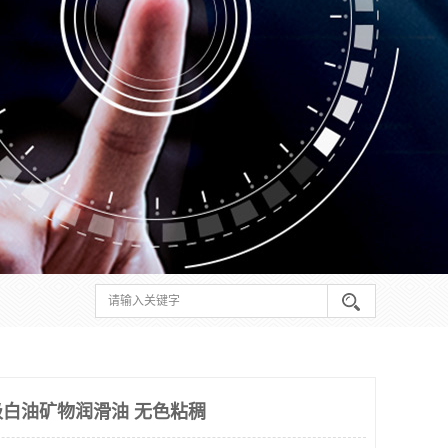
级白油矿物润滑油 无色粘稠