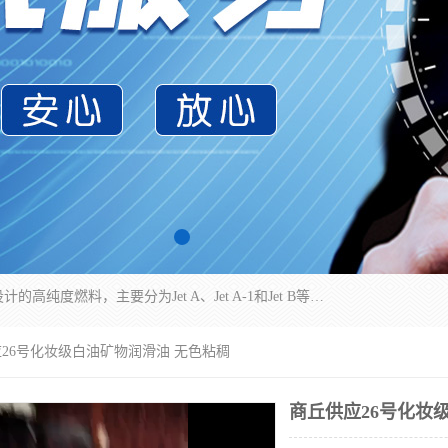
航空煤油（Jet Fuel）是专门为喷气式航空发动机设计的高纯度燃料，主要分为Jet A、Jet A-1和Jet B等类型。其特点是闪点高、低温流动性好，并添加了抗静电剂和抗氧化剂以确保飞行安全。航空煤油需
应26号化妆级白油矿物润滑油 无色粘稠
商丘供应26号化妆