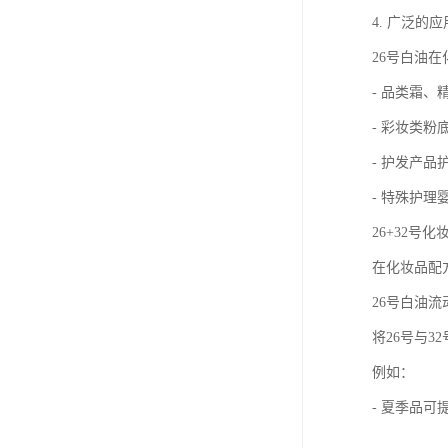
4. 广泛的
26号白油
- 品类霜、
- 彩妆类
- 护发产
- 特殊护
26+32号
在化妆品配
26号白油
将26号与
例如：
- 夏季品可