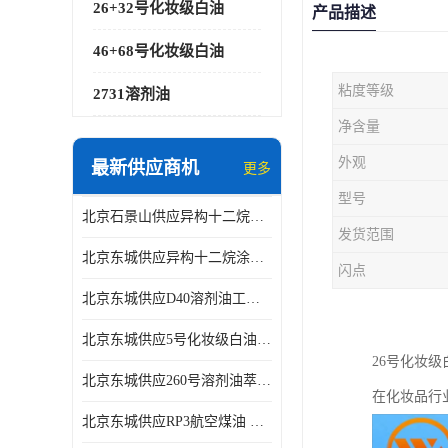
26+32号化妆级白油
产品描述
46+68号化妆级白油
粘度等级
2731溶剂油
净含量
外观
最新供应商机
更多
型号
北京石景山供应异构十二烷香精助剂
发货范围
北京东城供应异构十二烷涂料胶粘油墨稀释剂
闪点
北京东城供应D40溶剂油工业金属清洗
北京东城供应5号化妆级白油钻井液润滑剂
26号化妆
北京东城供应260号溶剂油萃取溶剂油金属萃取剂
在化妆品行
北京东城供应RP3航空煤油 高含量国标工业级航空煤油燃料油 无色透明