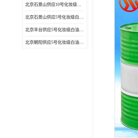
北京石景山供应10号化妆级白油高精密机械润滑油
北京石景山供应5号化妆级白油缝纫机油 设备润滑油
北京丰台供应5号化妆级白油纤维与织物柔软光亮
北京朝阳供应5号化妆级白油纺织时的润滑剂