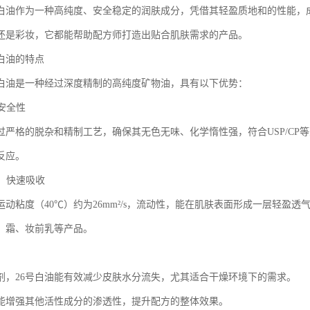
级白油作为一种高纯度、安全稳定的润肤成分，凭借其轻盈质地和的性能，
还是彩妆，它都能帮助配方师打造出贴合肌肤需求的产品。
级白油的特点
级白油是一种经过深度精制的高纯度矿物油，具有以下优势：
与安全性
经过严格的脱杂和精制工艺，确保其无色无味、化学惰性强，符合USP/C
反应。
地，快速吸收
的运动粘度（40℃）约为26mm²/s，流动性，能在肌肤表面形成一层轻
、霜、妆前乳等产品。
剂，26号白油能有效减少皮肤水分流失，尤其适合干燥环境下的需求。
能增强其他活性成分的渗透性，提升配方的整体效果。