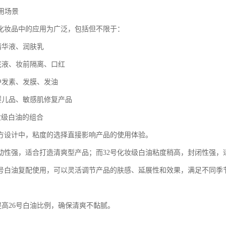
应用场景
在化妆品中的应用为广泛，包括但不限于：
精华液、润肤乳
粉底液、妆前隔离、口红
品护发素、发膜、发油
理婴儿品、敏感肌修复产品
化妆级白油的组合
方设计中，粘度的选择直接影响产品的使用体验。
流动性强，适合打造清爽型产品；而32号化妆级白油粘度稍高，封闭性强，
32号白油复配使用，可以灵活调节产品的肤感、延展性和效果，满足不同季
提高26号白油比例，确保清爽不黏腻。