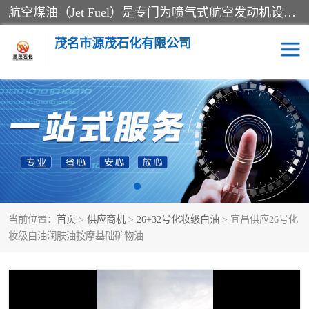
航空煤油（Jet Fuel）是专门为喷气式航空发动机设计的高纯度燃料，主要分为Jet A、Jet A-1和Jet B等类型。其特点是闪点高、低温流动性好，并添加了抗静电剂和抗氧化剂以确保飞行安全。航空煤油需
茂名市源茂石化有限公司
RP3航空煤油
D20+D30溶剂油
D40+D60溶剂油
D80+D100溶剂油
6号+120号溶剂油
260号溶剂油
当前位置：
首页
>
供应商机
>
26+32号化妆级白油
> 宜昌供应26号化
异构烷烃
天然乳胶
妆级白油润肤油按摩基础矿物油
3+5号化妆级白油
7+10+15号化妆级白油
26+32号化妆级白油
46+68号化妆级白油