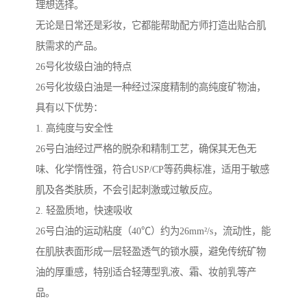
理想选择。
无论是日常还是彩妆，它都能帮助配方师打造出贴合肌
肤需求的产品。
26号化妆级白油的特点
26号化妆级白油是一种经过深度精制的高纯度矿物油，
具有以下优势：
1. 高纯度与安全性
26号白油经过严格的脱杂和精制工艺，确保其无色无
味、化学惰性强，符合USP/CP等药典标准，适用于敏感
肌及各类肤质，不会引起刺激或过敏反应。
2. 轻盈质地，快速吸收
26号白油的运动粘度（40℃）约为26mm²/s，流动性，能
在肌肤表面形成一层轻盈透气的锁水膜，避免传统矿物
油的厚重感，特别适合轻薄型乳液、霜、妆前乳等产
品。