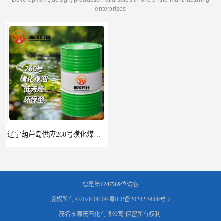
enterprises
辽宁葫芦岛供应260号磺化煤油电解铜电解镍钴稀释剂
您是第
1247569
位访客
版权所有 ©2026-08-09
粤ICP备2024229806号-2
茂名市源茂石化有限公司
保留所有权利.