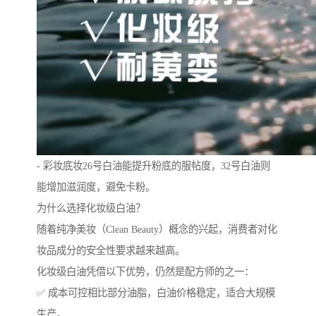
- 彩妆底妆26号白油能提升粉底的服帖度，32号白油则
能增加滋润度，避免卡粉。
为什么选择化妆级白油？
随着纯净美妆（Clean Beauty）概念的兴起，消费者对化
妆品成分的安全性要求越来越高。
化妆级白油凭借以下优势，仍然是配方师的之一：
✅ 成本可控相比部分油脂，白油价格稳定，适合大规模
生产。