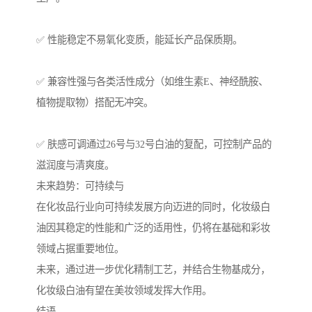
✅ 性能稳定不易氧化变质，能延长产品保质期。
✅ 兼容性强与各类活性成分（如维生素E、神经酰胺、
植物提取物）搭配无冲突。
✅ 肤感可调通过26号与32号白油的复配，可控制产品的
滋润度与清爽度。
未来趋势：可持续与
在化妆品行业向可持续发展方向迈进的同时，化妆级白
油因其稳定的性能和广泛的适用性，仍将在基础和彩妆
领域占据重要地位。
未来，通过进一步优化精制工艺，并结合生物基成分，
化妆级白油有望在美妆领域发挥大作用。
结语