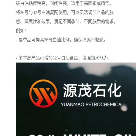
级白油粘度稍高，封闭性强，适用于高面霜或精华。
将26号与32号白油复配使用，可以灵活调节产品的肤
感、延展性和效果，满足不同季节、不同肤质的需求。
例如：
- 夏季品可提高26号白油比例，确保清爽不黏腻。
- 冬季高产品可增加32号白油含量，增强锁水能力。