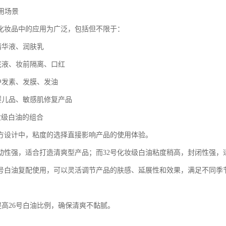
应用场景
在化妆品中的应用为广泛，包括但不限于：
精华液、润肤乳
粉底液、妆前隔离、口红
品护发素、发膜、发油
理婴儿品、敏感肌修复产品
化妆级白油的组合
方设计中，粘度的选择直接影响产品的使用体验。
流动性强，适合打造清爽型产品；而32号化妆级白油粘度稍高，封闭性强，
32号白油复配使用，可以灵活调节产品的肤感、延展性和效果，满足不同季
提高26号白油比例，确保清爽不黏腻。