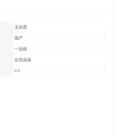
无杂质
国产
一品级
化妆品级
0.8