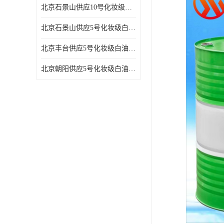
北京石景山供应10号化妆级白油高精密机械润滑油
北京石景山供应5号化妆级白油缝纫机油 设备润滑油
北京丰台供应5号化妆级白油纤维与织物柔软光亮
北京朝阳供应5号化妆级白油纺织时的润滑剂