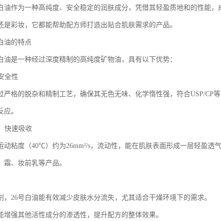
级白油作为一种高纯度、安全稳定的润肤成分，凭借其轻盈质地和的性能，
还是彩妆，它都能帮助配方师打造出贴合肌肤需求的产品。
级白油的特点
级白油是一种经过深度精制的高纯度矿物油，具有以下优势：
与安全性
经过严格的脱杂和精制工艺，确保其无色无味、化学惰性强，符合USP/C
反应。
地，快速吸收
的运动粘度（40℃）约为26mm²/s，流动性，能在肌肤表面形成一层轻
、霜、妆前乳等产品。
剂，26号白油能有效减少皮肤水分流失，尤其适合干燥环境下的需求。
能增强其他活性成分的渗透性，提升配方的整体效果。