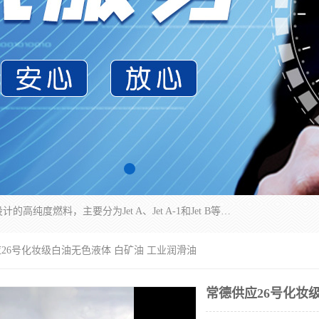
航空煤油（Jet Fuel）是专门为喷气式航空发动机设计的高纯度燃料，主要分为Jet A、Jet A-1和Jet B等类型。其特点是闪点高、低温流动性好，并添加了抗静电剂和抗氧化剂以确保飞行安全。航空煤油需
应26号化妆级白油无色液体 白矿油 工业润滑油
常德供应26号化妆