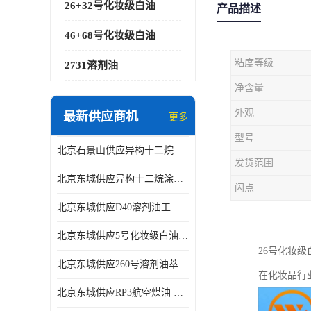
26+32号化妆级白油
产品描述
46+68号化妆级白油
粘度等级
2731溶剂油
净含量
外观
最新供应商机
更多
型号
北京石景山供应异构十二烷香精助剂
发货范围
北京东城供应异构十二烷涂料胶粘油墨稀释剂
闪点
北京东城供应D40溶剂油工业金属清洗
北京东城供应5号化妆级白油钻井液润滑剂
26号化妆
北京东城供应260号溶剂油萃取溶剂油金属萃取剂
在化妆品行
北京东城供应RP3航空煤油 高含量国标工业级航空煤油燃料油 无色透明