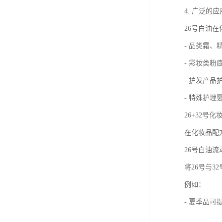
4. 广泛的
26号白油
- 品类霜、
- 彩妆类
- 护发产
- 特殊护
26+32号
在化妆品配
26号白油
将26号与
例如：
- 夏季品可