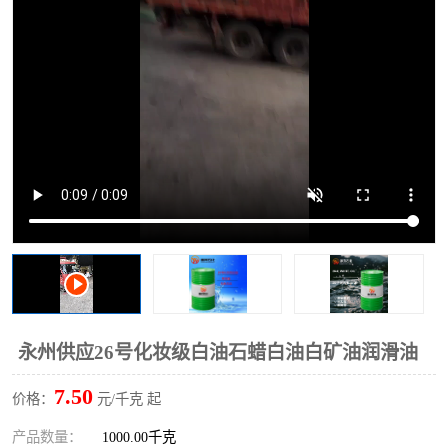
2731溶剂油
永州供应26号化妆级白油石蜡白油白矿油润滑油
7.50
价格：
元/千克 起
产品数量：
1000.00千克