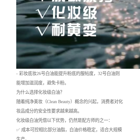
- 彩妆底妆26号白油能提升粉底的服帖度，32号白油则
能增加滋润度，避免卡粉。
为什么选择化妆级白油？
随着纯净美妆（Clean Beauty）概念的兴起，消费者对化
妆品成分的安全性要求越来越高。
化妆级白油凭借以下优势，仍然是配方师的之一：
✅ 成本可控相比部分油脂，白油价格稳定，适合大规模
生产。