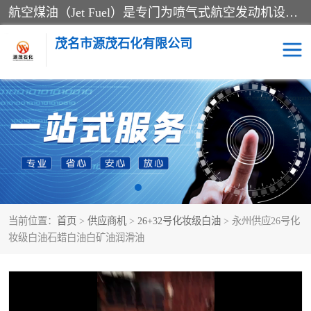
航空煤油（Jet Fuel）是专门为喷气式航空发动机设计的高纯度燃料，主要分为Jet A、Jet A-1和Jet B等类型。其特点是闪点高、低温流动性好，并添加了抗静电剂和抗氧化剂以确保飞行安全。航空煤油需
茂名市源茂石化有限公司
RP3航空煤油
D20+D30溶剂油
D40+D60溶剂油
D80+D100溶剂油
6号+120号溶剂油
260号溶剂油
当前位置：
首页
>
供应商机
>
26+32号化妆级白油
> 永州供应26号化
异构烷烃
天然乳胶
妆级白油石蜡白油白矿油润滑油
3+5号化妆级白油
7+10+15号化妆级白油
26+32号化妆级白油
46+68号化妆级白油