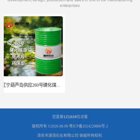
enterprises
辽宁葫芦岛供应260号磺化煤油电解铜电解镍钴稀释剂
您是第
1252610
位访客
版权所有 ©2026-08-09
粤ICP备2024229806号-2
茂名市源茂石化有限公司
保留所有权利.