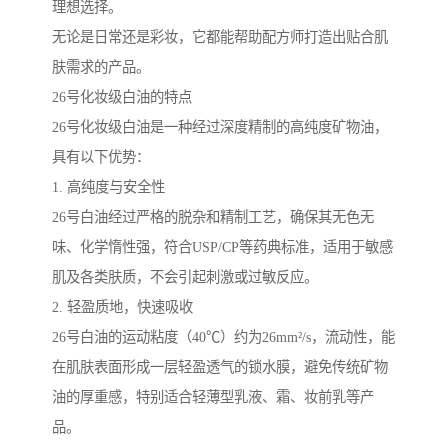
理想选择。
无论是日常还是彩妆，它都能帮助配方师打造出贴合肌
肤需求的产品。
26号化妆级白油的特点
26号化妆级白油是一种经过深度精制的高纯度矿物油，
具有以下优势：
1. 高纯度与安全性
26号白油经过严格的脱杂和精制工艺，确保其无色无
味、化学惰性强，符合USP/CP等药典标准，适用于敏感
肌及各类肤质，不会引起刺激或过敏反应。
2. 轻盈质地，快速吸收
26号白油的运动粘度（40℃）约为26mm²/s，流动性，能
在肌肤表面形成一层轻盈透气的锁水膜，避免传统矿物
油的厚重感，特别适合轻薄型乳液、霜、妆前乳等产
品。