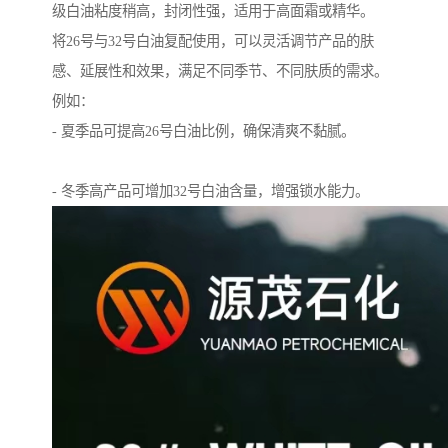
级白油粘度稍高，封闭性强，适用于高面霜或精华。
将26号与32号白油复配使用，可以灵活调节产品的肤
感、延展性和效果，满足不同季节、不同肤质的需求。
例如：
- 夏季品可提高26号白油比例，确保清爽不黏腻。
- 冬季高产品可增加32号白油含量，增强锁水能力。