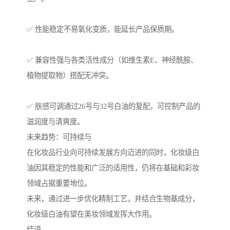
✅ 性能稳定不易氧化变质，能延长产品保质期。
✅ 兼容性强与各类活性成分（如维生素E、神经酰胺、
植物提取物）搭配无冲突。
✅ 肤感可调通过26号与32号白油的复配，可控制产品的
滋润度与清爽度。
未来趋势：可持续与
在化妆品行业向可持续发展方向迈进的同时，化妆级白
油因其稳定的性能和广泛的适用性，仍将在基础和彩妆
领域占据重要地位。
未来，通过进一步优化精制工艺，并结合生物基成分，
化妆级白油有望在美妆领域发挥大作用。
结语