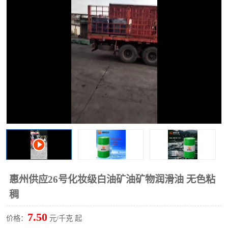
2731溶剂油
惠州供应26号化妆级白油矿油矿物润滑油 无色粘
稠
7.50
价格：
元/千克 起