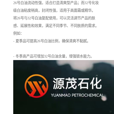
26号白油流动性强，适合打造清爽型产品；而32号化妆
级白油粘度稍高，封闭性强，适用于高面霜或精华。
将26号与32号白油复配使用，可以灵活调节产品的肤
感、延展性和效果，满足不同季节、不同肤质的需求。
例如：
- 夏季品可提高26号白油比例，确保清爽不黏腻。
- 冬季高产品可增加32号白油含量，增强锁水能力。