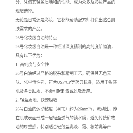
分，凭借其轻盈质地和的性能，成为众多及彩妆产品的
理想选择。
无论是日常还是彩妆，它都能帮助配方师打造出贴合肌
肤需求的产品。
26号化妆级白油的特点
26号化妆级白油是一种经过深度精制的高纯度矿物油，
具有以下优势：
1. 高纯度与安全性
26号白油经过严格的脱杂和精制工艺，确保其无色无
味、化学惰性强，符合USP/CP等药典标准，适用于敏感
肌及各类肤质，不会引起刺激或过敏反应。
2. 轻盈质地，快速吸收
26号白油的运动粘度（40℃）约为26mm²/s，流动性，能
在肌肤表面形成一层轻盈透气的锁水膜，避免传统矿物
油的厚重感，特别适合轻薄型乳液、霜、妆前乳等产