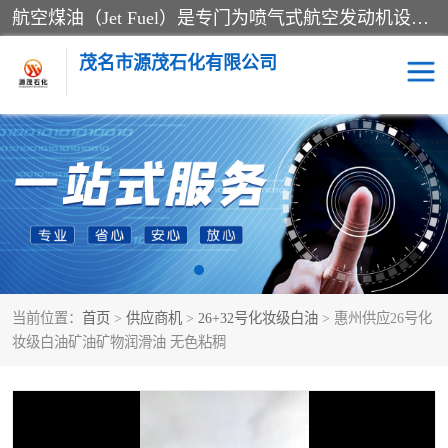
航空煤油（Jet Fuel）是专门为喷气式航空发动机设计的高纯度燃料，主要分为Jet A、Jet A-1和Jet B等类型。其特点是闪点高、低温流动性好，并添加了抗静电剂和抗氧化剂以确保飞行安全。航空煤油需
茂名市源茂石化有限公司
RP3航空煤油
D20+D30溶剂油
D40+D60溶剂油
D80+D100溶剂油
6号+120号溶剂油
260号溶剂油
当前位置：
首页
>
供应商机
>
26+32号化妆级白油
> 惠州供应26号化
异构烷烃
天然乳胶
妆级白油矿油矿物润滑油 无色粘稠
3+5号化妆级白油
7+10+15号化妆级白油
26+32号化妆级白油
46+68号化妆级白油