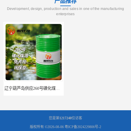
产品推荐
Development, design, production and sales in one of the manufacturing
enterprises
辽宁葫芦岛供应260号磺化煤油电解铜电解镍钴稀释剂
您是第
1217240
位访客
版权所有 ©2026-08-06
粤ICP备2024229806号-2