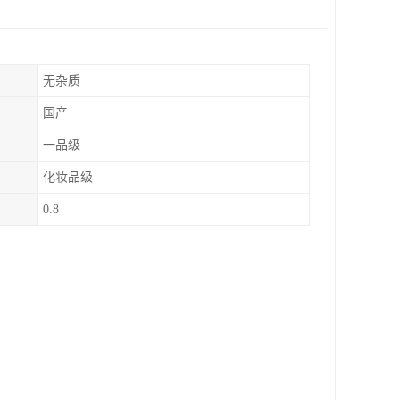
无杂质
国产
一品级
化妆品级
0.8