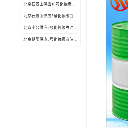
北京石景山供应10号化妆级白油高精密机械润滑油
北京石景山供应5号化妆级白油缝纫机油 设备润滑油
北京丰台供应5号化妆级白油纤维与织物柔软光亮
北京朝阳供应5号化妆级白油纺织时的润滑剂