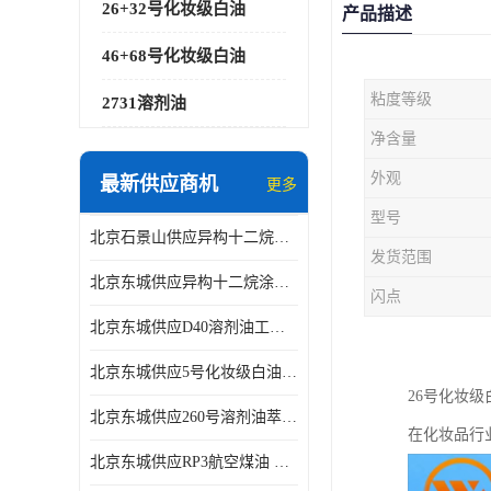
26+32号化妆级白油
产品描述
46+68号化妆级白油
粘度等级
2731溶剂油
净含量
外观
最新供应商机
更多
型号
北京石景山供应异构十二烷香精助剂
发货范围
北京东城供应异构十二烷涂料胶粘油墨稀释剂
闪点
北京东城供应D40溶剂油工业金属清洗
北京东城供应5号化妆级白油钻井液润滑剂
26号化妆
北京东城供应260号溶剂油萃取溶剂油金属萃取剂
在化妆品行
北京东城供应RP3航空煤油 高含量国标工业级航空煤油燃料油 无色透明