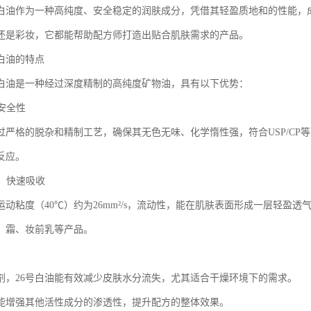
级白油作为一种高纯度、安全稳定的润肤成分，凭借其轻盈质地和的性能，
还是彩妆，它都能帮助配方师打造出贴合肌肤需求的产品。
级白油的特点
级白油是一种经过深度精制的高纯度矿物油，具有以下优势：
与安全性
经过严格的脱杂和精制工艺，确保其无色无味、化学惰性强，符合USP/C
反应。
地，快速吸收
的运动粘度（40℃）约为26mm²/s，流动性，能在肌肤表面形成一层轻
、霜、妆前乳等产品。
剂，26号白油能有效减少皮肤水分流失，尤其适合干燥环境下的需求。
能增强其他活性成分的渗透性，提升配方的整体效果。