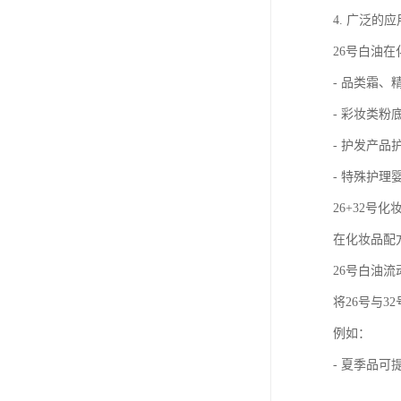
4. 广泛的
26号白油
- 品类霜、
- 彩妆类
- 护发产
- 特殊护
26+32号
在化妆品配
26号白油
将26号与
例如：
- 夏季品可