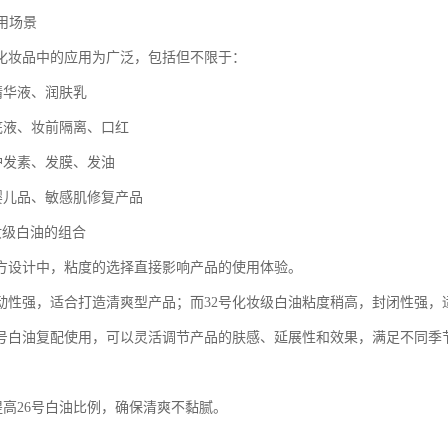
应用场景
在化妆品中的应用为广泛，包括但不限于：
精华液、润肤乳
粉底液、妆前隔离、口红
品护发素、发膜、发油
理婴儿品、敏感肌修复产品
化妆级白油的组合
方设计中，粘度的选择直接影响产品的使用体验。
流动性强，适合打造清爽型产品；而32号化妆级白油粘度稍高，封闭性强，
32号白油复配使用，可以灵活调节产品的肤感、延展性和效果，满足不同季
提高26号白油比例，确保清爽不黏腻。