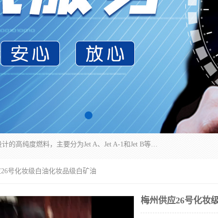
航空煤油（Jet Fuel）是专门为喷气式航空发动机设计的高纯度燃料，主要分为Jet A、Jet A-1和Jet B等类型。其特点是闪点高、低温流动性好，并添加了抗静电剂和抗氧化剂以确保飞行安全。航空煤油需
应26号化妆级白油化妆品级白矿油
梅州供应26号化妆