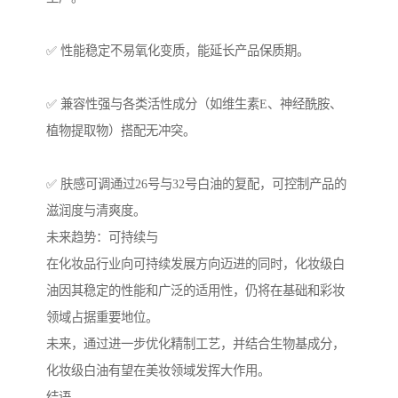
✅ 性能稳定不易氧化变质，能延长产品保质期。
✅ 兼容性强与各类活性成分（如维生素E、神经酰胺、
植物提取物）搭配无冲突。
✅ 肤感可调通过26号与32号白油的复配，可控制产品的
滋润度与清爽度。
未来趋势：可持续与
在化妆品行业向可持续发展方向迈进的同时，化妆级白
油因其稳定的性能和广泛的适用性，仍将在基础和彩妆
领域占据重要地位。
未来，通过进一步优化精制工艺，并结合生物基成分，
化妆级白油有望在美妆领域发挥大作用。
结语