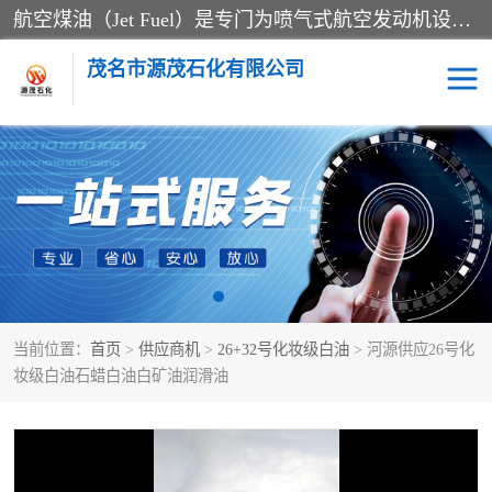
航空煤油（Jet Fuel）是专门为喷气式航空发动机设计的高纯度燃料，主要分为Jet A、Jet A-1和Jet B等类型。其特点是闪点高、低温流动性好，并添加了抗静电剂和抗氧化剂以确保飞行安全。航空煤油需
茂名市源茂石化有限公司
RP3航空煤油
D20+D30溶剂油
D40+D60溶剂油
D80+D100溶剂油
6号+120号溶剂油
260号溶剂油
当前位置：
首页
>
供应商机
>
26+32号化妆级白油
> 河源供应26号化
异构烷烃
天然乳胶
妆级白油石蜡白油白矿油润滑油
3+5号化妆级白油
7+10+15号化妆级白油
26+32号化妆级白油
46+68号化妆级白油