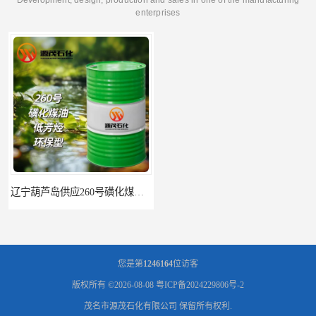
enterprises
辽宁葫芦岛供应260号磺化煤油电解铜电解镍钴稀释剂
您是第
1246164
位访客
版权所有 ©2026-08-08
粤ICP备2024229806号-2
茂名市源茂石化有限公司
保留所有权利.