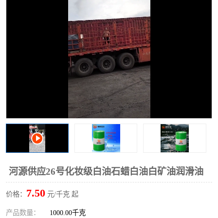
2731溶剂油
河源供应26号化妆级白油石蜡白油白矿油润滑油
7.50
价格：
元/千克 起
产品数量：
1000.00千克