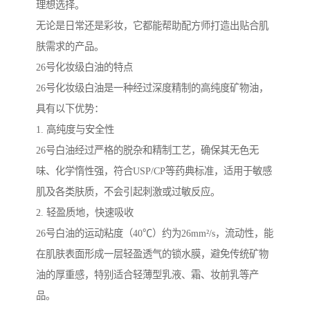
理想选择。
无论是日常还是彩妆，它都能帮助配方师打造出贴合肌
肤需求的产品。
26号化妆级白油的特点
26号化妆级白油是一种经过深度精制的高纯度矿物油，
具有以下优势：
1. 高纯度与安全性
26号白油经过严格的脱杂和精制工艺，确保其无色无
味、化学惰性强，符合USP/CP等药典标准，适用于敏感
肌及各类肤质，不会引起刺激或过敏反应。
2. 轻盈质地，快速吸收
26号白油的运动粘度（40℃）约为26mm²/s，流动性，能
在肌肤表面形成一层轻盈透气的锁水膜，避免传统矿物
油的厚重感，特别适合轻薄型乳液、霜、妆前乳等产
品。