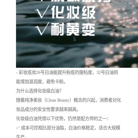
- 彩妆底妆26号白油能提升粉底的服帖度，32号白油则
能增加滋润度，避免卡粉。
为什么选择化妆级白油？
随着纯净美妆（Clean Beauty）概念的兴起，消费者对化
妆品成分的安全性要求越来越高。
化妆级白油凭借以下优势，仍然是配方师的之一：
✅ 成本可控相比部分油脂，白油价格稳定，适合大规模
生产。