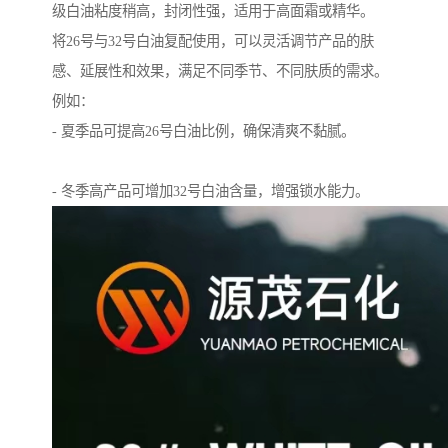
级白油粘度稍高，封闭性强，适用于高面霜或精华。
将26号与32号白油复配使用，可以灵活调节产品的肤
感、延展性和效果，满足不同季节、不同肤质的需求。
例如：
- 夏季品可提高26号白油比例，确保清爽不黏腻。
- 冬季高产品可增加32号白油含量，增强锁水能力。