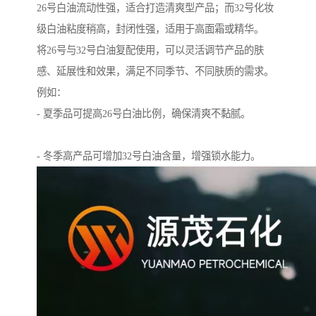
26号白油流动性强，适合打造清爽型产品；而32号化妆
级白油粘度稍高，封闭性强，适用于高面霜或精华。
将26号与32号白油复配使用，可以灵活调节产品的肤
感、延展性和效果，满足不同季节、不同肤质的需求。
例如：
- 夏季品可提高26号白油比例，确保清爽不黏腻。
- 冬季高产品可增加32号白油含量，增强锁水能力。