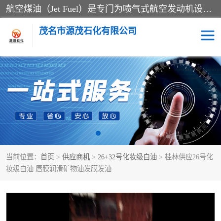
航空煤油（Jet Fuel）是专门为喷气式航空发动机设计的高纯度燃料，主要分为Jet A、Jet A-1和Jet B等类型。其特点是闪点高、低温流动性好，并添加了抗静电剂和抗氧化剂以确保飞行安全。航空煤油需
茂名市源茂石化有限公司
RP3航空煤油
D20+D30溶剂油
D40+D60溶剂油
D80+D100溶剂油
6号+120号溶剂油
260号溶剂油
当前位置：
首页
>
供应商机
>
26+32号化妆级白油
> 桂林供应26号化
异构烷烃
天然乳胶
妆级白油 唇膜润滑矿物油发膜发油
3+5号化妆级白油
7+10+15号化妆级白油
26+32号化妆级白油
46+68号化妆级白油