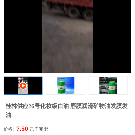
2731溶剂油
桂林供应26号化妆级白油 唇膜润滑矿物油发膜发
油
7.50
价格：
元/千克 起