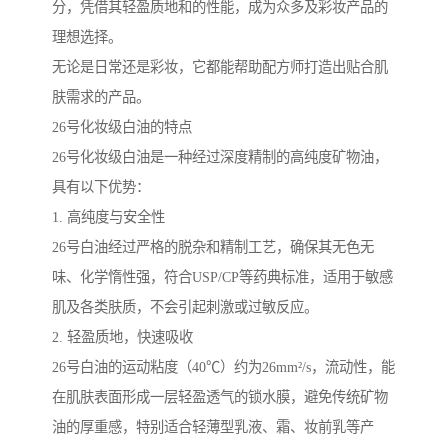
分，凭借其轻盈质地和的性能，成为众多及彩妆产品的
理想选择。
无论是日常还是彩妆，它都能帮助配方师打造出贴合肌
肤需求的产品。
26号化妆级白油的特点
26号化妆级白油是一种经过深度精制的高纯度矿物油，
具有以下优势：
1. 高纯度与安全性
26号白油经过严格的脱杂和精制工艺，确保其无色无
味、化学惰性强，符合USP/CP等药典标准，适用于敏感
肌及各类肤质，不会引起刺激或过敏反应。
2. 轻盈质地，快速吸收
26号白油的运动粘度（40℃）约为26mm²/s，流动性，能
在肌肤表面形成一层轻盈透气的锁水膜，避免传统矿物
油的厚重感，特别适合轻薄型乳液、霜、妆前乳等产