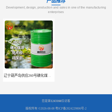
产品推荐
Development, design, production and sales in one of the manufacturing
enterprises
辽宁葫芦岛供应260号磺化煤油电解铜电解镍钴稀释剂
您是第
1243166
位访客
版权所有 ©2026-08-08
粤ICP备2024229806号-2