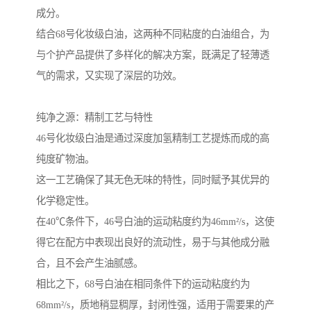
成分。
结合68号化妆级白油，这两种不同粘度的白油组合，为
与个护产品提供了多样化的解决方案，既满足了轻薄透
气的需求，又实现了深层的功效。
纯净之源：精制工艺与特性
46号化妆级白油是通过深度加氢精制工艺提炼而成的高
纯度矿物油。
这一工艺确保了其无色无味的特性，同时赋予其优异的
化学稳定性。
在40℃条件下，46号白油的运动粘度约为46mm²/s，这使
得它在配方中表现出良好的流动性，易于与其他成分融
合，且不会产生油腻感。
相比之下，68号白油在相同条件下的运动粘度约为
68mm²/s，质地稍显稠厚，封闭性强，适用于需要果的产