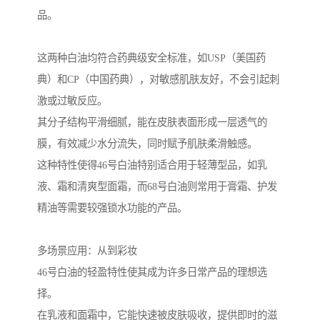
品。
这两种白油均符合药典级安全标准，如USP（美国药
典）和CP（中国药典），对敏感肌肤友好，不会引起刺
激或过敏反应。
其分子结构平滑细腻，能在皮肤表面形成一层透气的
膜，有效减少水分流失，同时赋予肌肤柔滑触感。
这种特性使得46号白油特别适合用于轻薄型品，如乳
液、霜和清爽型面霜，而68号白油则常用于膏霜、护发
精油等需要较强锁水功能的产品。
多场景应用：从到彩妆
46号白油的轻盈特性使其成为许多日常产品的理想选
择。
在乳液和面霜中，它能快速被皮肤吸收，提供即时的滋