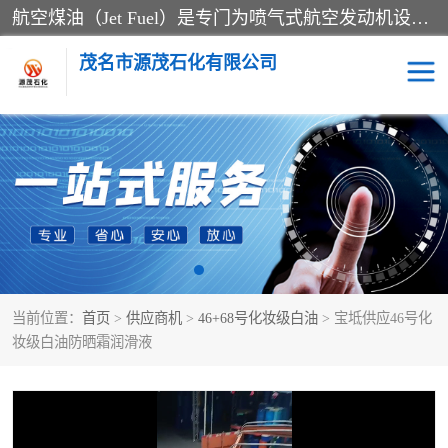
航空煤油（Jet Fuel）是专门为喷气式航空发动机设计的高纯度燃料，主要分为Jet A、Jet A-1和Jet B等类型。其特点是闪点高、低温流动性好，并添加了抗静电剂和抗氧化剂以确保飞行安全。航空煤油需
茂名市源茂石化有限公司
RP3航空煤油
D20+D30溶剂油
D40+D60溶剂油
D80+D100溶剂油
6号+120号溶剂油
260号溶剂油
当前位置：
首页
>
供应商机
>
46+68号化妆级白油
> 宝坻供应46号化
异构烷烃
天然乳胶
妆级白油防晒霜润滑液
3+5号化妆级白油
7+10+15号化妆级白油
26+32号化妆级白油
46+68号化妆级白油