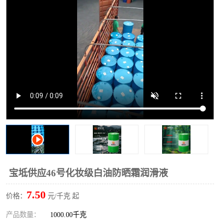
2731溶剂油
宝坻供应46号化妆级白油防晒霜润滑液
7.50
价格：
元/千克 起
产品数量：
1000.00千克