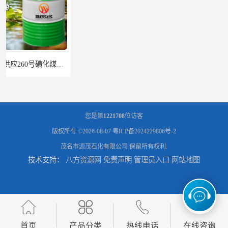
辽宁葫芦岛供应260号磺化煤油电解铜电解镍钴稀释剂
您是第
1221708
位访客
版权所有 ©2026-08-07
粤ICP备2024229806号-2
茂名市源茂石化有限公司
保留所有权利.
技术支持：
八方资源网
免责声明
管理员入口
网站地图
首页
产品分类
热线电话
在线咨询