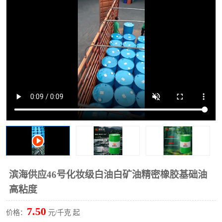
2731溶剂油
滨海供应46号化妆级白油白矿油精密橡胶基础油
高粘度
7.50
价格：
元/千克 起