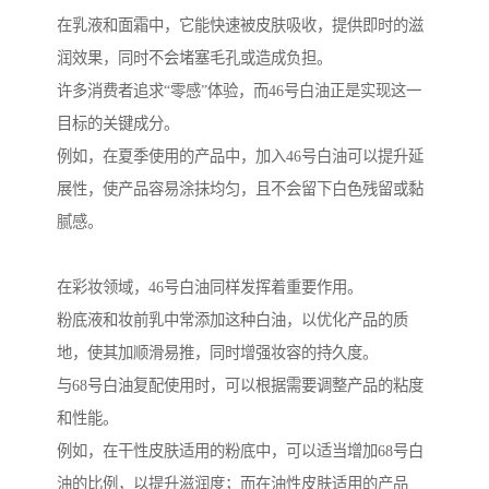
在乳液和面霜中，它能快速被皮肤吸收，提供即时的滋
润效果，同时不会堵塞毛孔或造成负担。
许多消费者追求“零感”体验，而46号白油正是实现这一
目标的关键成分。
例如，在夏季使用的产品中，加入46号白油可以提升延
展性，使产品容易涂抹均匀，且不会留下白色残留或黏
腻感。
在彩妆领域，46号白油同样发挥着重要作用。
粉底液和妆前乳中常添加这种白油，以优化产品的质
地，使其加顺滑易推，同时增强妆容的持久度。
与68号白油复配使用时，可以根据需要调整产品的粘度
和性能。
例如，在干性皮肤适用的粉底中，可以适当增加68号白
油的比例，以提升滋润度；而在油性皮肤适用的产品