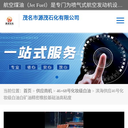
航空煤油（Jet Fuel）是专门为喷气式航空发动机设计的高纯度燃料，主要分为Jet A、Jet A-1和Jet B等类型。其特点是闪点高、低温流动性好，并添加了抗静电剂和抗氧化剂以确保飞行安全。航空煤油需
茂名市源茂石化有限公司
RP3航空煤油
D20+D30溶剂油
D40+D60溶剂油
D80+D100溶剂油
6号+120号溶剂油
260号溶剂油
当前位置：
首页
>
供应商机
>
46+68号化妆级白油
> 滨海供应46号化
异构烷烃
天然乳胶
妆级白油白矿油精密橡胶基础油高粘度
3+5号化妆级白油
7+10+15号化妆级白油
26+32号化妆级白油
46+68号化妆级白油