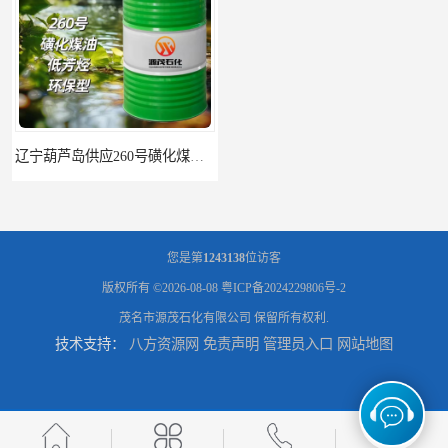
辽宁葫芦岛供应260号磺化煤油电解铜电解镍钴稀释剂
您是第
1243138
位访客
版权所有 ©2026-08-08
粤ICP备2024229806号-2
茂名市源茂石化有限公司
保留所有权利.
技术支持：
八方资源网
免责声明
管理员入口
网站地图