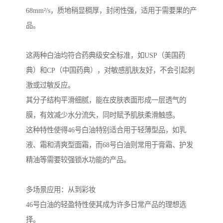
68mm²/s，质地稍显稠厚，封闭性强，适用于需要果的产
品。
这两种白油均符合药典级安全标准，如USP（美国药
典）和CP（中国药典），对敏感肌肤友好，不会引起刺
激或过敏反应。
其分子结构平滑细腻，能在皮肤表面形成一层透气的
膜，有效减少水分流失，同时赋予肌肤柔滑触感。
这种特性使得46号白油特别适合用于轻薄型品，如乳
液、霜和清爽型面霜，而68号白油则常用于膏霜、护发
精油等需要较强锁水功能的产品。
多场景应用：从到彩妆
46号白油的轻盈特性使其成为许多日常产品的理想选
择。