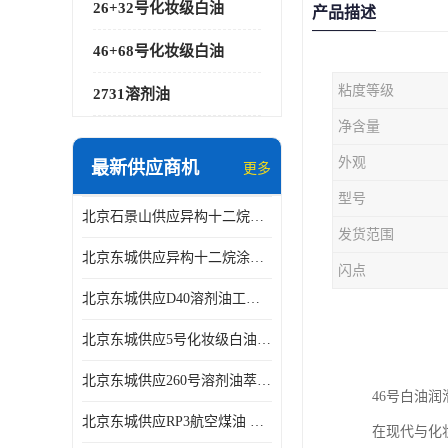
26+32号化妆级白油
产品描述
46+68号化妆级白油
粘度等级
2731溶剂油
净含量
外观
最新供应商机
更多
型号
北京石景山供应异构十二烷香精助剂
发货范围
北京东城供应异构十二烷涂料胶粘油墨稀释剂
闪点
北京东城供应D40溶剂油工业金属清洗
北京东城供应5号化妆级白油钻井液润滑剂
北京东城供应260号溶剂油萃取溶剂油金属萃取剂
46号白油
北京东城供应RP3航空煤油 高含量国标工业级航空煤油燃料油 无色透明
在现代与化