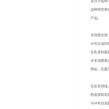
其分子结构
这种特性使
产品。
多场景应用
46号白油
在乳液和面
许多消费者
例如，在夏
在彩妆领域
粉底液和妆
与68号白