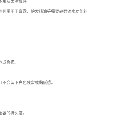
予肌肤柔滑触感。
白油则常用于膏霜、护发精油等需要较强锁水功能的
造成负担。
且不会留下白色残留或黏腻感。
妆容的持久度。