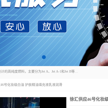
航空煤油（Jet Fuel）是专门为喷气式航空发动机设计的高纯度燃料，主要分为Jet A、Jet A-1和Jet B等类型。其特点是闪点高、低温流动性好，并添加了抗静电剂和抗氧化剂以确保飞行安全。航空煤油需
应46号化妆级白油 护肤精油填充液乳液润滑
徐汇供应46号化妆