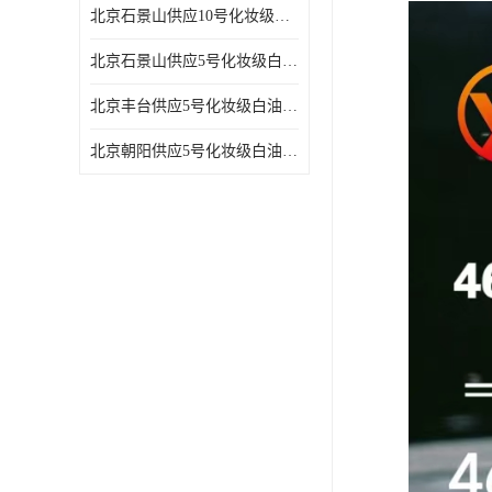
北京石景山供应10号化妆级白油高精密机械润滑油
北京石景山供应5号化妆级白油缝纫机油 设备润滑油
北京丰台供应5号化妆级白油纤维与织物柔软光亮
北京朝阳供应5号化妆级白油纺织时的润滑剂