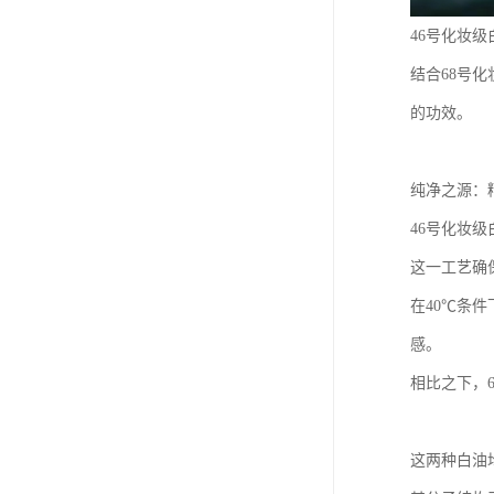
46号化妆
结合68号
的功效。
纯净之源：
46号化妆
这一工艺确
在40℃条
感。
相比之下，
这两种白油