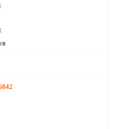
起
区
白油
6842