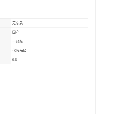
无杂质
国产
一品级
化妆品级
0.8