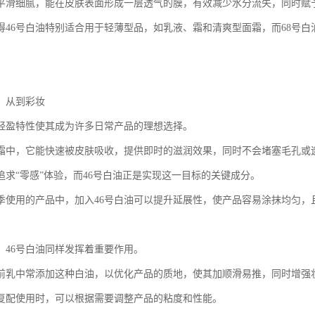
平滑细腻，能在皮肤表面形成一层透气的膜，有效减少水分流失，同时赋
得46号白油特别适合用于轻薄型品，如乳液、霜和清爽型面霜，而68号
：从到彩妆
的轻盈特性使其成为许多日常产品的理想选择。
霜中，它能快速被皮肤吸收，提供即时的滋润效果，同时不会堵塞毛孔或
追求“零感”体验，而46号白油正是实现这一目标的关键成分。
季使用的产品中，加入46号白油可以提升延展性，使产品容易涂抹均匀，
，46号白油同样发挥着重要作用。
前乳中常添加这种白油，以优化产品的质地，使其加顺滑易推，同时增强
油复配使用时，可以根据需要调整产品的粘度和性能。