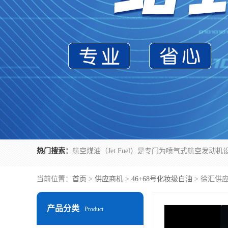
热门搜索：
当前位置：
首页
>
供应商机
>
46+68号化妆级白油
> 徐汇供
产品分类
Product