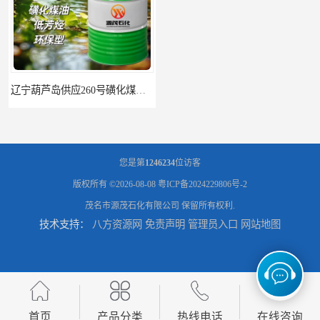
辽宁葫芦岛供应260号磺化煤油电解铜电解镍钴稀释剂
您是第
1246234
位访客
版权所有 ©2026-08-08
粤ICP备2024229806号-2
茂名市源茂石化有限公司
保留所有权利.
技术支持：
八方资源网
免责声明
管理员入口
网站地图
首页
产品分类
热线电话
在线咨询