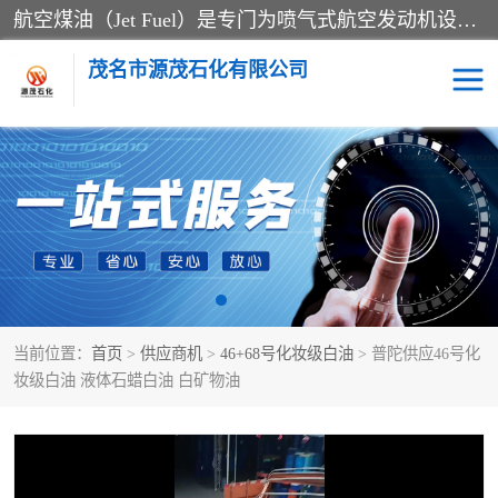
航空煤油（Jet Fuel）是专门为喷气式航空发动机设计的高纯度燃料，主要分为Jet A、Jet A-1和Jet B等类型。其特点是闪点高、低温流动性好，并添加了抗静电剂和抗氧化剂以确保飞行安全。航空煤油需
茂名市源茂石化有限公司
RP3航空煤油
D20+D30溶剂油
D40+D60溶剂油
D80+D100溶剂油
6号+120号溶剂油
260号溶剂油
当前位置：
首页
>
供应商机
>
46+68号化妆级白油
> 普陀供应46号化
异构烷烃
天然乳胶
妆级白油 液体石蜡白油 白矿物油
3+5号化妆级白油
7+10+15号化妆级白油
26+32号化妆级白油
46+68号化妆级白油