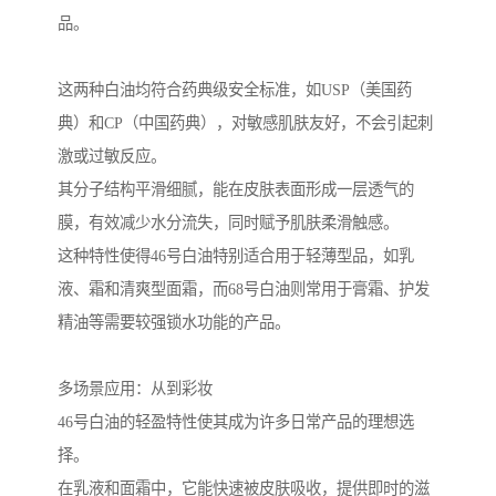
品。
这两种白油均符合药典级安全标准，如USP（美国药
典）和CP（中国药典），对敏感肌肤友好，不会引起刺
激或过敏反应。
其分子结构平滑细腻，能在皮肤表面形成一层透气的
膜，有效减少水分流失，同时赋予肌肤柔滑触感。
这种特性使得46号白油特别适合用于轻薄型品，如乳
液、霜和清爽型面霜，而68号白油则常用于膏霜、护发
精油等需要较强锁水功能的产品。
多场景应用：从到彩妆
46号白油的轻盈特性使其成为许多日常产品的理想选
择。
在乳液和面霜中，它能快速被皮肤吸收，提供即时的滋