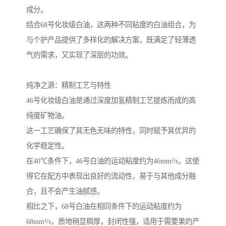
成分。
结合68号化妆级白油，这两种不同粘度的白油组合，为
与个护产品提供了多样化的解决方案，既满足了轻薄透
气的需求，又实现了深层的功效。
纯净之源：精制工艺与特性
46号化妆级白油是通过深度加氢精制工艺提炼而成的高
纯度矿物油。
这一工艺确保了其无色无味的特性，同时赋予其优异的
化学稳定性。
在40℃条件下，46号白油的运动粘度约为46mm²/s，这使
得它在配方中表现出良好的流动性，易于与其他成分融
合，且不会产生油腻感。
相比之下，68号白油在相同条件下的运动粘度约为
68mm²/s，质地稍显稠厚，封闭性强，适用于需要果的产