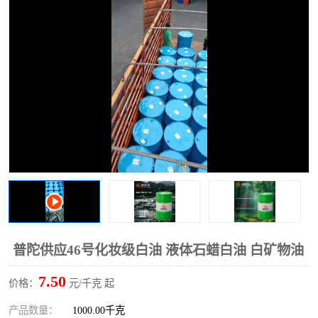
2731溶剂油
普陀供应46号化妆级白油 液体石蜡白油 白矿物油
7.50
价格：
元/千克 起
产品数量：
1000.00千克