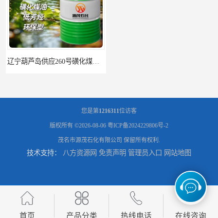
辽宁葫芦岛供应260号磺化煤油电解铜电解镍钴稀释剂
您是第
1216311
位访客
版权所有 ©2026-08-06
粤ICP备2024229806号-2
茂名市源茂石化有限公司
保留所有权利.
技术支持：
八方资源网
免责声明
管理员入口
网站地图
首页
产品分类
热线电话
在线咨询