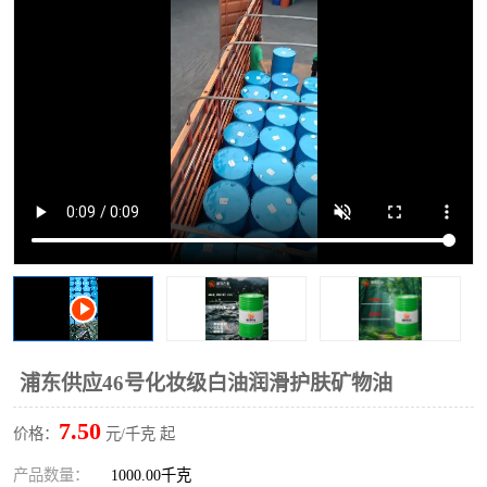
2731溶剂油
浦东供应46号化妆级白油润滑护肤矿物油
7.50
价格：
元/千克 起
产品数量：
1000.00千克