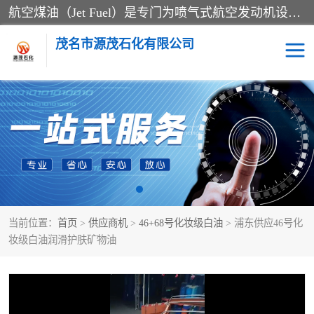
航空煤油（Jet Fuel）是专门为喷气式航空发动机设计的高纯度燃料，主要分为Jet A、Jet A-1和Jet B等类型。其特点是闪点高、低温流动性好，并添加了抗静电剂和抗氧化剂以确保飞行安全。航空煤油需
茂名市源茂石化有限公司
RP3航空煤油
D20+D30溶剂油
D40+D60溶剂油
D80+D100溶剂油
6号+120号溶剂油
260号溶剂油
当前位置：
首页
>
供应商机
>
46+68号化妆级白油
> 浦东供应46号化
异构烷烃
天然乳胶
妆级白油润滑护肤矿物油
3+5号化妆级白油
7+10+15号化妆级白油
26+32号化妆级白油
46+68号化妆级白油