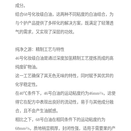
成分。
结合68号化妆级白油，这两种不同粘度的白油组合，为
与个护产品提供了多样化的解决方案，既满足了轻薄透
气的需求，又实现了深层的功效。
纯净之源：精制工艺与特性
46号化妆级白油是通过深度加氢精制工艺提炼而成的高
纯度矿物油。
这一工艺确保了其无色无味的特性，同时赋予其优异的
化学稳定性。
在40℃条件下，46号白油的运动粘度约为46mm²/s，这使
得它在配方中表现出良好的流动性，易于与其他成分融
合，且不会产生油腻感。
相比之下，68号白油在相同条件下的运动粘度约为
68mm²/s，质地稍显稠厚，封闭性强，适用于需要果的产