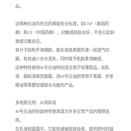
品。
这两种白油均符合药典级安全标准，如USP（美国药
典）和CP（中国药典），对敏感肌肤友好，不会引起刺
激或过敏反应。
其分子结构平滑细腻，能在皮肤表面形成一层透气的
膜，有效减少水分流失，同时赋予肌肤柔滑触感。
这种特性使得46号白油特别适合用于轻薄型品，如乳
液、霜和清爽型面霜，而68号白油则常用于膏霜、护发
精油等需要较强锁水功能的产品。
多场景应用：从到彩妆
46号白油的轻盈特性使其成为许多日常产品的理想选
择。
在乳液和面霜中，它能快速被皮肤吸收，提供即时的滋