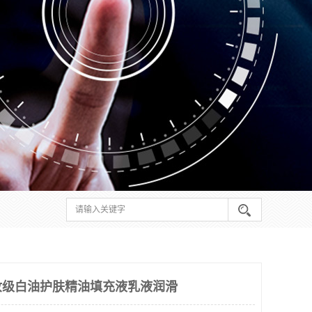
妆级白油护肤精油填充液乳液润滑