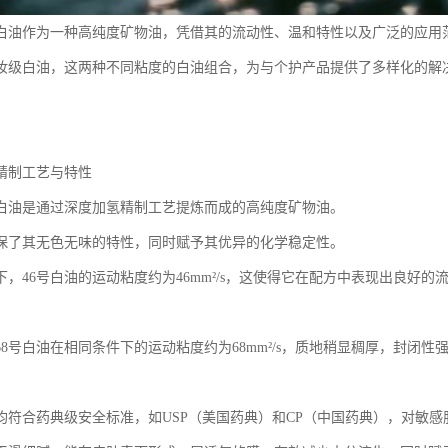
级白油作为一种高纯度矿物油，凭借其的流动性、温和特性以及广泛的应用
化妆级白油，这两种不同粘度的白油组合，为与个护产品提供了多样化的解
精制工艺与特性
级白油是通过深度加氢精制工艺提炼而成的高纯度矿物油。
保了其无色无味的特性，同时赋予其优异的化学稳定性。
件下，46号白油的运动粘度约为46mm²/s，这使得它在配方中表现出良好
68号白油在相同条件下的运动粘度约为68mm²/s，质地稍显稠厚，封闭
均符合药典级安全标准，如USP（美国药典）和CP（中国药典），对敏