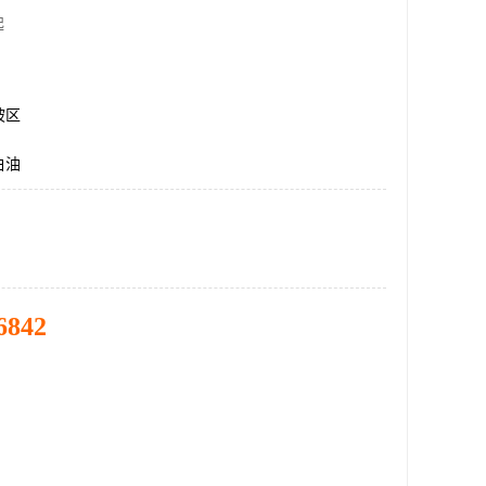
起
坡区
白油
6842