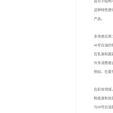
其分子结构
这种特性使
产品。
多场景应用
46号白油
在乳液和面
许多消费者
例如，在夏
在彩妆领域
粉底液和妆
与68号白