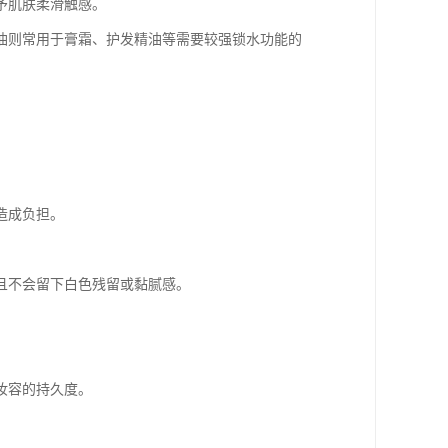
予肌肤柔滑触感。
白油则常用于膏霜、护发精油等需要较强锁水功能的
造成负担。
且不会留下白色残留或黏腻感。
妆容的持久度。