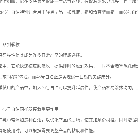
平滑细腻，能在皮肤表面形成一层透气的膜，有效减少水分流失，同时赋
得46号白油特别适合用于轻薄型品，如乳液、霜和清爽型面霜，而68号
：从到彩妆
的轻盈特性使其成为许多日常产品的理想选择。
霜中，它能快速被皮肤吸收，提供即时的滋润效果，同时不会堵塞毛孔或
追求“零感”体验，而46号白油正是实现这一目标的关键成分。
季使用的产品中，加入46号白油可以提升延展性，使产品容易涂抹均匀，
，46号白油同样发挥着重要作用。
前乳中常添加这种白油，以优化产品的质地，使其加顺滑易推，同时增强
油复配使用时，可以根据需要调整产品的粘度和性能。