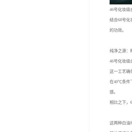
46号化妆
结合68号
的功效。
纯净之源：
46号化妆
这一工艺确
在40℃条
感。
相比之下，
这两种白油