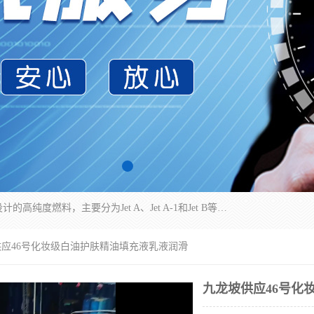
航空煤油（Jet Fuel）是专门为喷气式航空发动机设计的高纯度燃料，主要分为Jet A、Jet A-1和Jet B等类型。其特点是闪点高、低温流动性好，并添加了抗静电剂和抗氧化剂以确保飞行安全。航空煤油需
供应46号化妆级白油护肤精油填充液乳液润滑
九龙坡供应46号化