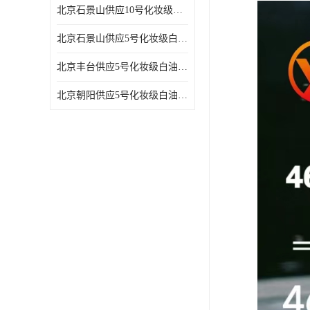
北京石景山供应10号化妆级白油高精密机械润滑油
北京石景山供应5号化妆级白油缝纫机油 设备润滑油
北京丰台供应5号化妆级白油纤维与织物柔软光亮
北京朝阳供应5号化妆级白油纺织时的润滑剂