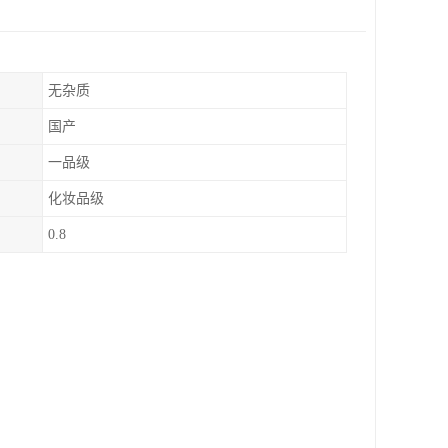
无杂质
国产
一品级
化妆品级
0.8