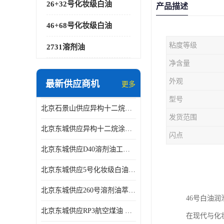
26+32号化妆级白油
产品描述
46+68号化妆级白油
粘度等级
2731溶剂油
净含量
外观
最新供应商机
更多
型号
北京石景山供应异构十二烷香精助剂
发货范围
北京东城供应异构十二烷涂料胶粘油墨稀释剂
闪点
北京东城供应D40溶剂油工业金属清洗
北京东城供应5号化妆级白油钻井液润滑剂
北京东城供应260号溶剂油萃取溶剂油金属萃取剂
46号白油
北京东城供应RP3航空煤油 高含量国标工业级航空煤油燃料油 无色透明
在现代与化