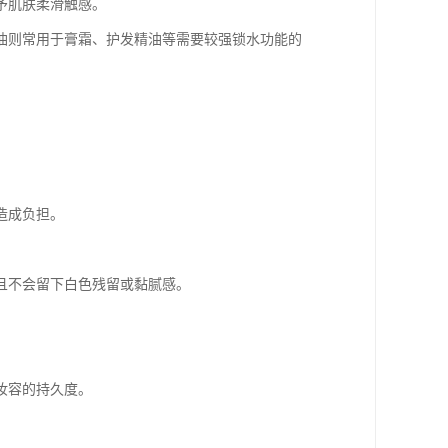
予肌肤柔滑触感。
白油则常用于膏霜、护发精油等需要较强锁水功能的
造成负担。
且不会留下白色残留或黏腻感。
妆容的持久度。