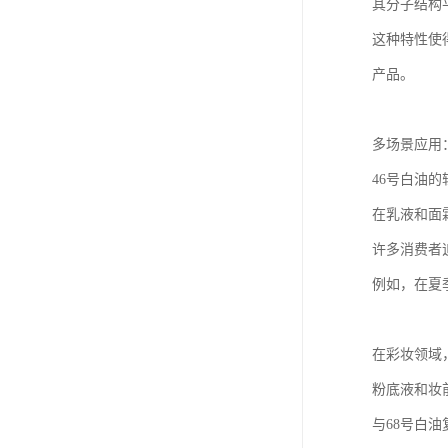
其分子结构
这种特性使
产品。
多场景应用
46号白油
在乳液和面
许多消费者
例如，在夏
在彩妆领域
粉底液和妆
与68号白