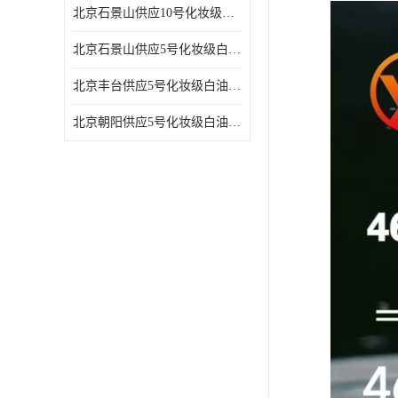
北京石景山供应10号化妆级白油高精密机械润滑油
北京石景山供应5号化妆级白油缝纫机油 设备润滑油
北京丰台供应5号化妆级白油纤维与织物柔软光亮
北京朝阳供应5号化妆级白油纺织时的润滑剂