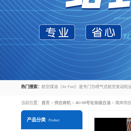
热门搜索：
当前位置：
首页
>
供应商机
>
46+68号化妆级白油
> 南岸供
产品分类
Product