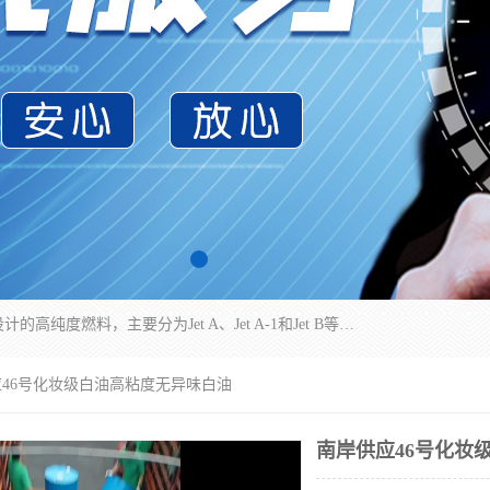
航空煤油（Jet Fuel）是专门为喷气式航空发动机设计的高纯度燃料，主要分为Jet A、Jet A-1和Jet B等类型。其特点是闪点高、低温流动性好，并添加了抗静电剂和抗氧化剂以确保飞行安全。航空煤油需
应46号化妆级白油高粘度无异味白油
南岸供应46号化妆