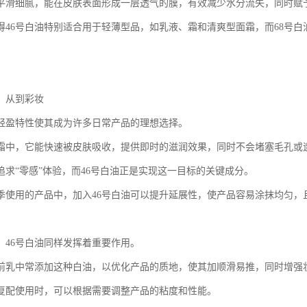
平滑细腻，能在皮肤表面形成一层透气的膜，有效减少水分流失，同时赋
得46号白油特别适合用于轻薄型品，如乳液、霜和清爽型面霜，而68号
：从到彩妆
的轻盈特性使其成为许多日常产品的理想选择。
霜中，它能快速被皮肤吸收，提供即时的滋润效果，同时不会堵塞毛孔或
追求“零感”体验，而46号白油正是实现这一目标的关键成分。
季使用的产品中，加入46号白油可以提升延展性，使产品容易涂抹均匀，
，46号白油同样发挥着重要作用。
前乳中常添加这种白油，以优化产品的质地，使其加顺滑易推，同时增强
油复配使用时，可以根据需要调整产品的粘度和性能。