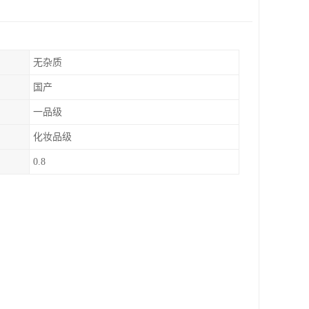
无杂质
国产
一品级
化妆品级
0.8