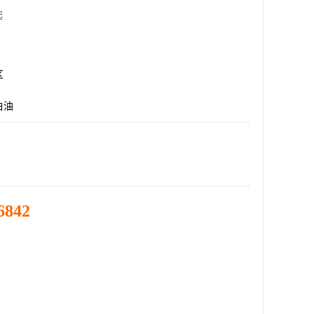
起
区
白油
6842