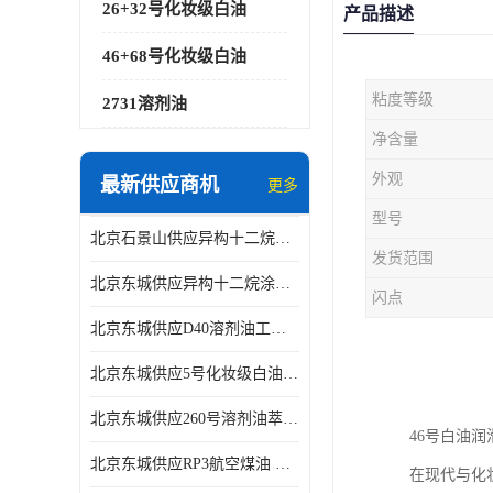
26+32号化妆级白油
产品描述
46+68号化妆级白油
粘度等级
2731溶剂油
净含量
外观
最新供应商机
更多
型号
北京石景山供应异构十二烷香精助剂
发货范围
北京东城供应异构十二烷涂料胶粘油墨稀释剂
闪点
北京东城供应D40溶剂油工业金属清洗
北京东城供应5号化妆级白油钻井液润滑剂
北京东城供应260号溶剂油萃取溶剂油金属萃取剂
46号白油
北京东城供应RP3航空煤油 高含量国标工业级航空煤油燃料油 无色透明
在现代与化