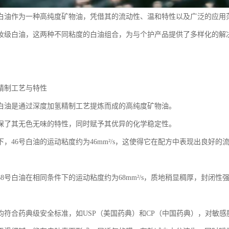
级白油作为一种高纯度矿物油，凭借其的流动性、温和特性以及广泛的应用
化妆级白油，这两种不同粘度的白油组合，为与个护产品提供了多样化的解
精制工艺与特性
级白油是通过深度加氢精制工艺提炼而成的高纯度矿物油。
保了其无色无味的特性，同时赋予其优异的化学稳定性。
件下，46号白油的运动粘度约为46mm²/s，这使得它在配方中表现出良好
68号白油在相同条件下的运动粘度约为68mm²/s，质地稍显稠厚，封闭
均符合药典级安全标准，如USP（美国药典）和CP（中国药典），对敏