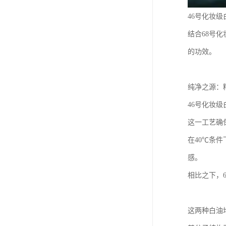
46号化妆
结合68号
的功效。
纯净之源：
46号化妆
这一工艺确
在40℃条
感。
相比之下，
这两种白油