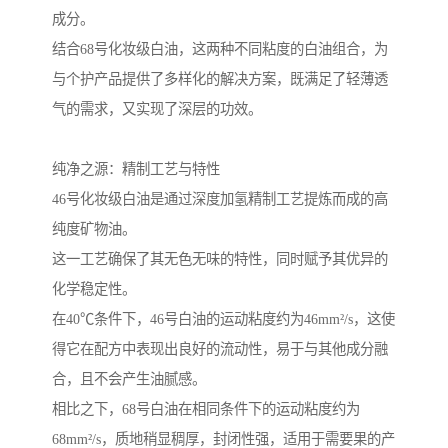
成分。
结合68号化妆级白油，这两种不同粘度的白油组合，为
与个护产品提供了多样化的解决方案，既满足了轻薄透
气的需求，又实现了深层的功效。
纯净之源：精制工艺与特性
46号化妆级白油是通过深度加氢精制工艺提炼而成的高
纯度矿物油。
这一工艺确保了其无色无味的特性，同时赋予其优异的
化学稳定性。
在40℃条件下，46号白油的运动粘度约为46mm²/s，这使
得它在配方中表现出良好的流动性，易于与其他成分融
合，且不会产生油腻感。
相比之下，68号白油在相同条件下的运动粘度约为
68mm²/s，质地稍显稠厚，封闭性强，适用于需要果的产