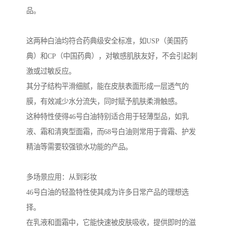
品。
这两种白油均符合药典级安全标准，如USP（美国药
典）和CP（中国药典），对敏感肌肤友好，不会引起刺
激或过敏反应。
其分子结构平滑细腻，能在皮肤表面形成一层透气的
膜，有效减少水分流失，同时赋予肌肤柔滑触感。
这种特性使得46号白油特别适合用于轻薄型品，如乳
液、霜和清爽型面霜，而68号白油则常用于膏霜、护发
精油等需要较强锁水功能的产品。
多场景应用：从到彩妆
46号白油的轻盈特性使其成为许多日常产品的理想选
择。
在乳液和面霜中，它能快速被皮肤吸收，提供即时的滋