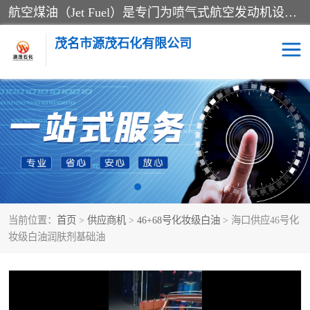
航空煤油（Jet Fuel）是专门为喷气式航空发动机设计的高纯度燃料，主要分为Jet A、Jet A-1和Jet B等类型。其特点是闪点高、低温流动性好，并添加了抗静电剂和抗氧化剂以确保飞行安全。航空煤油需
茂名市源茂石化有限公司
RP3航空煤油
D20+D30溶剂油
D40+D60溶剂油
D80+D100溶剂油
6号+120号溶剂油
260号溶剂油
当前位置：
首页
>
供应商机
>
46+68号化妆级白油
> 海口供应46号化
异构烷烃
天然乳胶
妆级白油润肤剂基础油
3+5号化妆级白油
7+10+15号化妆级白油
26+32号化妆级白油
46+68号化妆级白油