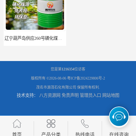
辽宁葫芦岛供应260号磺化煤油电解铜电解镍钴稀释剂
您是第
1216354
位访客
版权所有 ©2026-08-06
粤ICP备2024229806号-2
茂名市源茂石化有限公司
保留所有权利.
技术支持：
八方资源网
免责声明
管理员入口
网站地图
首页
产品分类
热线电话
在线咨询