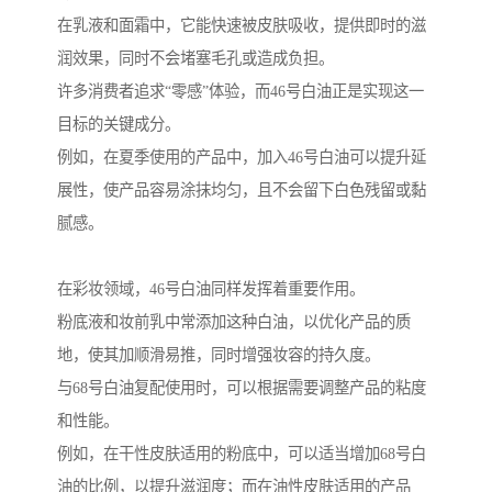
在乳液和面霜中，它能快速被皮肤吸收，提供即时的滋
润效果，同时不会堵塞毛孔或造成负担。
许多消费者追求“零感”体验，而46号白油正是实现这一
目标的关键成分。
例如，在夏季使用的产品中，加入46号白油可以提升延
展性，使产品容易涂抹均匀，且不会留下白色残留或黏
腻感。
在彩妆领域，46号白油同样发挥着重要作用。
粉底液和妆前乳中常添加这种白油，以优化产品的质
地，使其加顺滑易推，同时增强妆容的持久度。
与68号白油复配使用时，可以根据需要调整产品的粘度
和性能。
例如，在干性皮肤适用的粉底中，可以适当增加68号白
油的比例，以提升滋润度；而在油性皮肤适用的产品