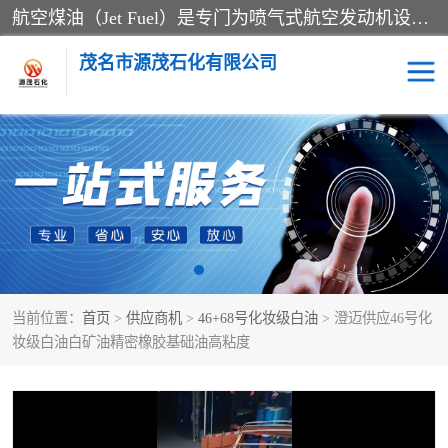
航空煤油（Jet Fuel）是专门为喷气式航空发动机设计的高纯度燃料，主要分为Jet A、Jet A-1和Jet B等类型。其特点是闪点高、低温流动性好，并添加了抗静电剂和抗氧化剂以确保飞行安全。航空煤油需
茂名市源茂石化有限公司
RP3航空煤油
D20+D30溶剂油
D40+D60溶剂油
D80+D100溶剂油
6号+120号溶剂油
260号溶剂油
当前位置：
首页
>
供应商机
>
46+68号化妆级白油
> 澄迈供应46号化
异构烷烃
天然乳胶
妆级白油白矿油精密橡胶基础油高粘度
3+5号化妆级白油
7+10+15号化妆级白油
26+32号化妆级白油
46+68号化妆级白油