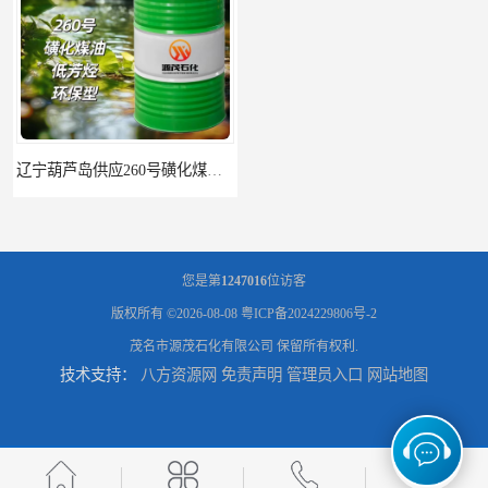
辽宁葫芦岛供应260号磺化煤油电解铜电解镍钴稀释剂
您是第
1247016
位访客
版权所有 ©2026-08-08
粤ICP备2024229806号-2
茂名市源茂石化有限公司
保留所有权利.
技术支持：
八方资源网
免责声明
管理员入口
网站地图