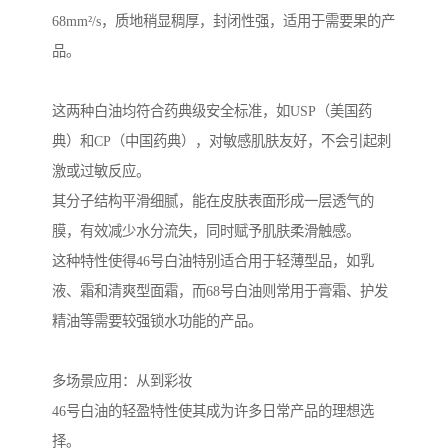
68mm²/s，质地稍显稠厚，封闭性强，适用于需要果的产
品。
这两种白油均符合药典级安全标准，如USP（美国药
典）和CP（中国药典），对敏感肌肤友好，不会引起刺
激或过敏反应。
其分子结构平滑细腻，能在皮肤表面形成一层透气的
膜，有效减少水分流失，同时赋予肌肤柔滑触感。
这种特性使得46号白油特别适合用于轻薄型品，如乳
液、霜和清爽型面霜，而68号白油则常用于膏霜、护发
精油等需要较强锁水功能的产品。
多场景应用：从到彩妆
46号白油的轻盈特性使其成为许多日常产品的理想选
择。