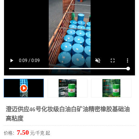
2731溶剂油
澄迈供应46号化妆级白油白矿油精密橡胶基础油
高粘度
7.50
价格：
元/千克 起