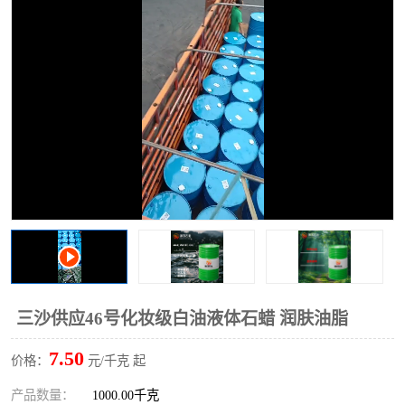
2731溶剂油
三沙供应46号化妆级白油液体石蜡 润肤油脂
7.50
价格：
元/千克 起
产品数量：
1000.00千克