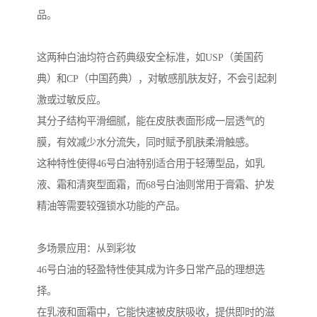
品。
这两种白油均符合药典级安全标准，如USP（美国药
典）和CP（中国药典），对敏感肌肤友好，不会引起刺
激或过敏反应。
其分子结构平滑细腻，能在皮肤表面形成一层透气的
膜，有效减少水分流失，同时赋予肌肤柔滑触感。
这种特性使得46号白油特别适合用于轻薄型品，如乳
液、霜和清爽型面霜，而68号白油则常用于膏霜、护发
精油等需要较强锁水功能的产品。
多场景应用：从到彩妆
46号白油的轻盈特性使其成为许多日常产品的理想选
择。
在乳液和面霜中，它能快速被皮肤吸收，提供即时的滋