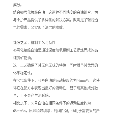
成分。
结合68号化妆级白油，这两种不同粘度的白油组合，为
与个护产品提供了多样化的解决方案，既满足了轻薄透
气的需求，又实现了深层的功效。
纯净之源：精制工艺与特性
46号化妆级白油是通过深度加氢精制工艺提炼而成的高
纯度矿物油。
这一工艺确保了其无色无味的特性，同时赋予其优异的
化学稳定性。
在40℃条件下，46号白油的运动粘度约为46mm²/s，这使
得它在配方中表现出良好的流动性，易于与其他成分融
合，且不会产生油腻感。
相比之下，68号白油在相同条件下的运动粘度约为
68mm²/s，质地稍显稠厚，封闭性强，适用于需要果的产