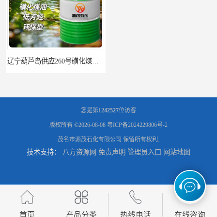
辽宁葫芦岛供应260号磺化煤油电解铜电解镍钴稀释剂
您是第
1242527
位访客
版权所有 ©2026-08-08
粤ICP备2024229806号-2
茂名市源茂石化有限公司
保留所有权利.
技术支持：
八方资源网
免责声明
管理员入口
网站地图
首页
产品分类
热线电话
在线咨询