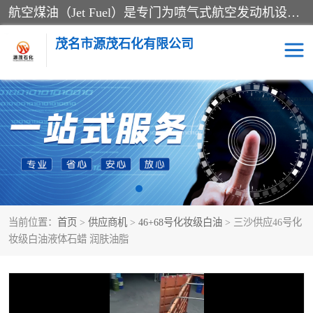
航空煤油（Jet Fuel）是专门为喷气式航空发动机设计的高纯度燃料，主要分为Jet A、Jet A-1和Jet B等类型。其特点是闪点高、低温流动性好，并添加了抗静电剂和抗氧化剂以确保飞行安全。航空煤油需
茂名市源茂石化有限公司
RP3航空煤油
D20+D30溶剂油
D40+D60溶剂油
D80+D100溶剂油
6号+120号溶剂油
260号溶剂油
当前位置：
首页
>
供应商机
>
46+68号化妆级白油
> 三沙供应46号化
异构烷烃
天然乳胶
妆级白油液体石蜡 润肤油脂
3+5号化妆级白油
7+10+15号化妆级白油
26+32号化妆级白油
46+68号化妆级白油