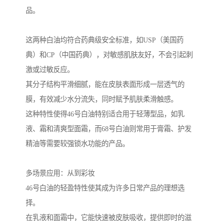
品。
这两种白油均符合药典级安全标准，如USP（美国药
典）和CP（中国药典），对敏感肌肤友好，不会引起刺
激或过敏反应。
其分子结构平滑细腻，能在皮肤表面形成一层透气的
膜，有效减少水分流失，同时赋予肌肤柔滑触感。
这种特性使得46号白油特别适合用于轻薄型品，如乳
液、霜和清爽型面霜，而68号白油则常用于膏霜、护发
精油等需要较强锁水功能的产品。
多场景应用：从到彩妆
46号白油的轻盈特性使其成为许多日常产品的理想选
择。
在乳液和面霜中，它能快速被皮肤吸收，提供即时的滋