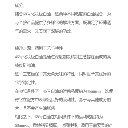
成分。
结合68号化妆级白油，这两种不同粘度的白油组合，为
与个护产品提供了多样化的解决方案，既满足了轻薄透
气的需求，又实现了深层的功效。
纯净之源：精制工艺与特性
46号化妆级白油是通过深度加氢精制工艺提炼而成的高
纯度矿物油。
这一工艺确保了其无色无味的特性，同时赋予其优异的
化学稳定性。
在40℃条件下，46号白油的运动粘度约为46mm²/s，这使
得它在配方中表现出良好的流动性，易于与其他成分融
合，且不会产生油腻感。
相比之下，68号白油在相同条件下的运动粘度约为
68mm²/s，质地稍显稠厚，封闭性强，适用于需要果的产