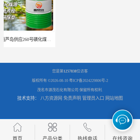
辽宁葫芦岛供应260号磺化煤油电解铜电解镍钴稀释剂
您是第
1257838
位访客
版权所有 ©2026-08-10
粤ICP备2024229806号-2
茂名市源茂石化有限公司
保留所有权利.
技术支持：
八方资源网
免责声明
管理员入口
网站地图
首页
产品分类
热线电话
在线咨询