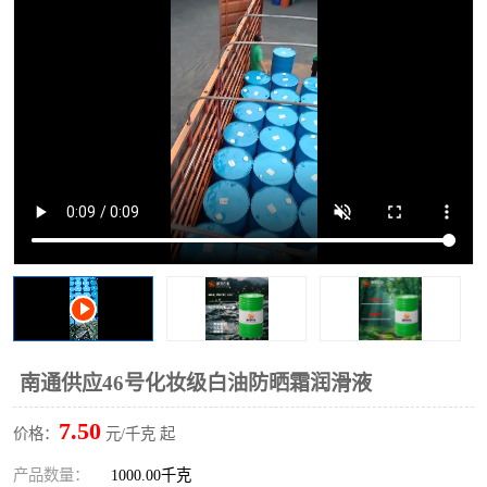
2731溶剂油
南通供应46号化妆级白油防晒霜润滑液
7.50
价格：
元/千克 起
产品数量：
1000.00千克