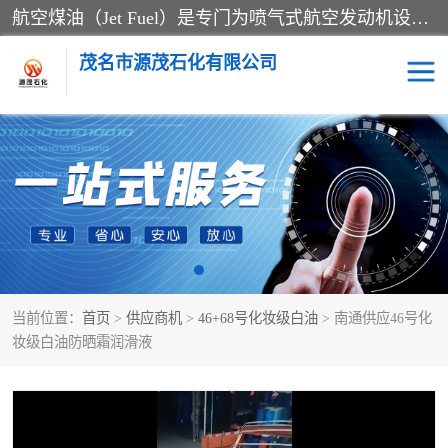
航空煤油（Jet Fuel）是专门为喷气式航空发动机设计的高纯度燃料，主要分为Jet A、Jet A-1和Jet B等类型。其特点是闪点高、低温流动性好，并添加了抗静电剂和抗氧化剂以确保飞行安全。航空煤油需
茂名市源茂石化有限公司
RP3航空煤油
D20+D30溶剂油
D40+D60溶剂油
D80+D100溶剂油
6号+120号溶剂油
260号溶剂油
当前位置：
首页
>
供应商机
>
46+68号化妆级白油
> 南通供应46号化
异构烷烃
天然乳胶
妆级白油防晒霜润滑液
3+5号化妆级白油
7+10+15号化妆级白油
26+32号化妆级白油
46+68号化妆级白油