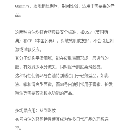
68mm²/s，质地稍显稠厚，封闭性强，适用于需要果的产
品。
这两种白油均符合药典级安全标准，如USP（美国药
典）和CP（中国药典），对敏感肌肤友好，不会引起刺
激或过敏反应。
其分子结构平滑细腻，能在皮肤表面形成一层透气的
膜，有效减少水分流失，同时赋予肌肤柔滑触感。
这种特性使得46号白油特别适合用于轻薄型品，如乳
液、霜和清爽型面霜，而68号白油则常用于膏霜、护发
精油等需要较强锁水功能的产品。
多场景应用：从到彩妆
46号白油的轻盈特性使其成为许多日常产品的理想选
择。