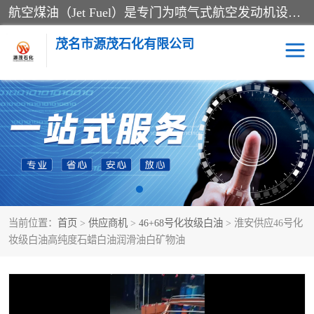
航空煤油（Jet Fuel）是专门为喷气式航空发动机设计的高纯度燃料，主要分为Jet A、Jet A-1和Jet B等类型。其特点是闪点高、低温流动性好，并添加了抗静电剂和抗氧化剂以确保飞行安全。航空煤油需
茂名市源茂石化有限公司
RP3航空煤油
D20+D30溶剂油
D40+D60溶剂油
D80+D100溶剂油
6号+120号溶剂油
260号溶剂油
当前位置：
首页
>
供应商机
>
46+68号化妆级白油
> 淮安供应46号化
异构烷烃
天然乳胶
妆级白油高纯度石蜡白油润滑油白矿物油
3+5号化妆级白油
7+10+15号化妆级白油
26+32号化妆级白油
46+68号化妆级白油