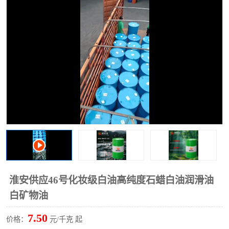
2731溶剂油
淮安供应46号化妆级白油高纯度石蜡白油润滑油
白矿物油
7.50
价格：
元/千克 起