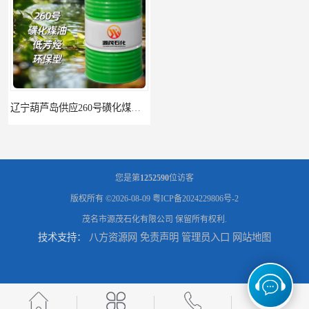
辽宁葫芦岛供应260号磺化煤油电解铜电解镍钴稀释剂
您是第
1252590
位访客
版权所有 ©2026-08-09
粤ICP备2024229806号-2
茂名市源茂石化有限公司
保留所有权利.
技术支持：
八方资源网
免责声明
管理员入口
网站地图