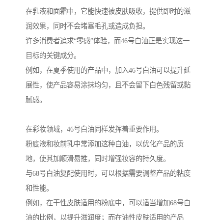
在乳液和面霜中，它能快速被皮肤吸收，提供即时的滋
润效果，同时不会堵塞毛孔或造成负担。
许多消费者追求“零感”体验，而46号白油正是实现这一
目标的关键成分。
例如，在夏季使用的产品中，加入46号白油可以提升延
展性，使产品容易涂抹均匀，且不会留下白色残留或黏
腻感。
在彩妆领域，46号白油同样发挥着重要作用。
粉底液和妆前乳中常添加这种白油，以优化产品的质
地，使其加顺滑易推，同时增强妆容的持久度。
与68号白油复配使用时，可以根据需要调整产品的粘度
和性能。
例如，在干性皮肤适用的粉底中，可以适当增加68号白
油的比例，以提升滋润度；而在油性皮肤适用的产品