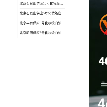
北京石景山供应10号化妆级白油高精密机械润滑油
北京石景山供应5号化妆级白油缝纫机油 设备润滑油
北京丰台供应5号化妆级白油纤维与织物柔软光亮
北京朝阳供应5号化妆级白油纺织时的润滑剂