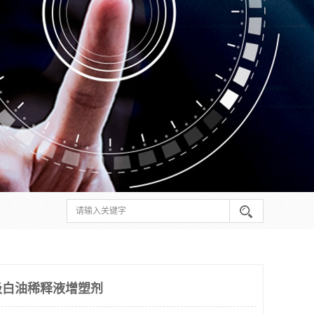
级白油稀释液增塑剂