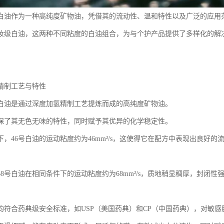
级白油作为一种高纯度矿物油，凭借其的流动性、温和特性以及广泛的应用
化妆级白油，这两种不同粘度的白油组合，为与个护产品提供了多样化的解
精制工艺与特性
级白油是通过深度加氢精制工艺提炼而成的高纯度矿物油。
保了其无色无味的特性，同时赋予其优异的化学稳定性。
件下，46号白油的运动粘度约为46mm²/s，这使得它在配方中表现出良好
68号白油在相同条件下的运动粘度约为68mm²/s，质地稍显稠厚，封闭
均符合药典级安全标准，如USP（美国药典）和CP（中国药典），对敏