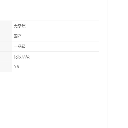
无杂质
国产
一品级
化妆品级
0.8