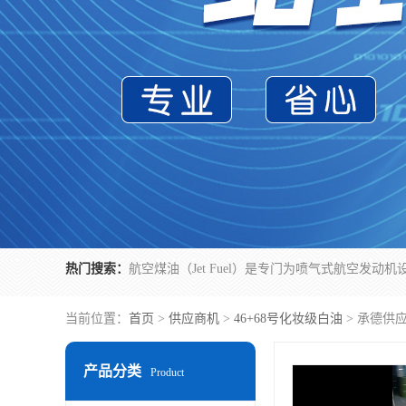
热门搜索：
当前位置：
首页
>
供应商机
>
46+68号化妆级白油
> 承德供
产品分类
Product