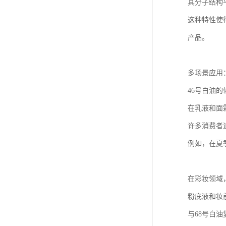
其分子结构
这种特性使
产品。
多场景应用
46号白油
在乳液和面
许多消费者
例如，在夏
在彩妆领域
粉底液和妆
与68号白