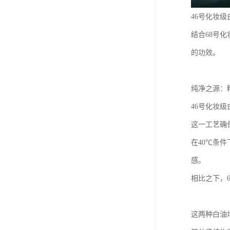
46号化妆
结合68号
的功效。
纯净之源：
46号化妆
这一工艺确
在40℃条
感。
相比之下，
这两种白油