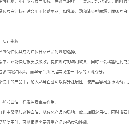
平滑细腻，能在皮肤表面形成一层透气的膜，有效减少水分流失，同时赋
得46号白油特别适合用于轻薄型品，如乳液、霜和清爽型面霜，而68号
：从到彩妆
的轻盈特性使其成为许多日常产品的理想选择。
霜中，它能快速被皮肤吸收，提供即时的滋润效果，同时不会堵塞毛孔或
追求“零感”体验，而46号白油正是实现这一目标的关键成分。
季使用的产品中，加入46号白油可以提升延展性，使产品容易涂抹均匀，
，46号白油同样发挥着重要作用。
前乳中常添加这种白油，以优化产品的质地，使其加顺滑易推，同时增强
油复配使用时，可以根据需要调整产品的粘度和性能。