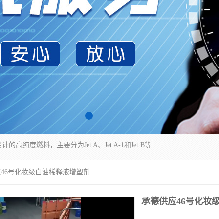
航空煤油（Jet Fuel）是专门为喷气式航空发动机设计的高纯度燃料，主要分为Jet A、Jet A-1和Jet B等类型。其特点是闪点高、低温流动性好，并添加了抗静电剂和抗氧化剂以确保飞行安全。航空煤油需
应46号化妆级白油稀释液增塑剂
承德供应46号化妆