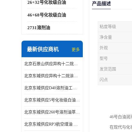
26+32号化妆级白油
产品描述
46+68号化妆级白油
粘度等级
2731溶剂油
净含量
外观
最新供应商机
更多
型号
北京石景山供应异构十二烷香精助剂
发货范围
北京东城供应异构十二烷涂料胶粘油墨稀释剂
闪点
北京东城供应D40溶剂油工业金属清洗
北京东城供应5号化妆级白油钻井液润滑剂
北京东城供应260号溶剂油萃取溶剂油金属萃取剂
46号白油
北京东城供应RP3航空煤油 高含量国标工业级航空煤油燃料油 无色透明
在现代与化