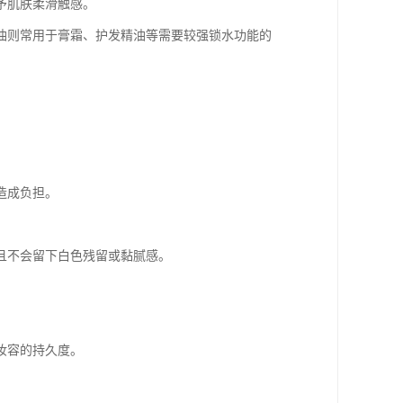
予肌肤柔滑触感。
白油则常用于膏霜、护发精油等需要较强锁水功能的
造成负担。
且不会留下白色残留或黏腻感。
妆容的持久度。