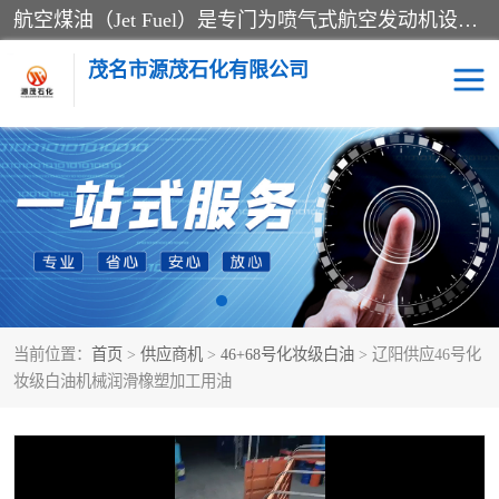
航空煤油（Jet Fuel）是专门为喷气式航空发动机设计的高纯度燃料，主要分为Jet A、Jet A-1和Jet B等类型。其特点是闪点高、低温流动性好，并添加了抗静电剂和抗氧化剂以确保飞行安全。航空煤油需
茂名市源茂石化有限公司
RP3航空煤油
D20+D30溶剂油
D40+D60溶剂油
D80+D100溶剂油
6号+120号溶剂油
260号溶剂油
当前位置：
首页
>
供应商机
>
46+68号化妆级白油
> 辽阳供应46号化
异构烷烃
天然乳胶
妆级白油机械润滑橡塑加工用油
3+5号化妆级白油
7+10+15号化妆级白油
26+32号化妆级白油
46+68号化妆级白油