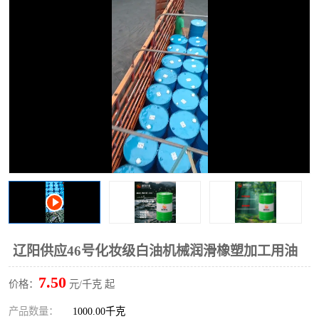
2731溶剂油
辽阳供应46号化妆级白油机械润滑橡塑加工用油
7.50
价格：
元/千克 起
产品数量：
1000.00千克