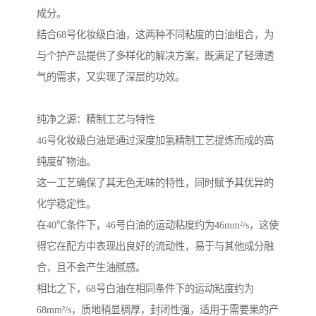
成分。
结合68号化妆级白油，这两种不同粘度的白油组合，为
与个护产品提供了多样化的解决方案，既满足了轻薄透
气的需求，又实现了深层的功效。
纯净之源：精制工艺与特性
46号化妆级白油是通过深度加氢精制工艺提炼而成的高
纯度矿物油。
这一工艺确保了其无色无味的特性，同时赋予其优异的
化学稳定性。
在40℃条件下，46号白油的运动粘度约为46mm²/s，这使
得它在配方中表现出良好的流动性，易于与其他成分融
合，且不会产生油腻感。
相比之下，68号白油在相同条件下的运动粘度约为
68mm²/s，质地稍显稠厚，封闭性强，适用于需要果的产