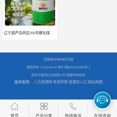
辽宁葫芦岛供应260号磺化煤油电解铜电解镍钴稀释剂
您是第
1252954
位访客
版权所有 ©2026-08-09
粤ICP备2024229806号-2
茂名市源茂石化有限公司
保留所有权利.
技术支持：
八方资源网
免责声明
管理员入口
网站地图
首页
产品分类
热线电话
在线咨询