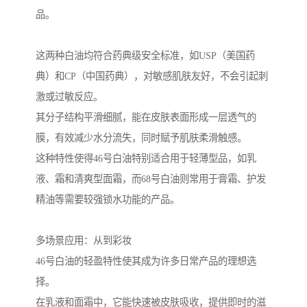
品。
这两种白油均符合药典级安全标准，如USP（美国药
典）和CP（中国药典），对敏感肌肤友好，不会引起刺
激或过敏反应。
其分子结构平滑细腻，能在皮肤表面形成一层透气的
膜，有效减少水分流失，同时赋予肌肤柔滑触感。
这种特性使得46号白油特别适合用于轻薄型品，如乳
液、霜和清爽型面霜，而68号白油则常用于膏霜、护发
精油等需要较强锁水功能的产品。
多场景应用：从到彩妆
46号白油的轻盈特性使其成为许多日常产品的理想选
择。
在乳液和面霜中，它能快速被皮肤吸收，提供即时的滋