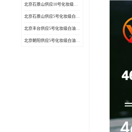
北京石景山供应10号化妆级白油高精密机械润滑油
北京石景山供应5号化妆级白油缝纫机油 设备润滑油
北京丰台供应5号化妆级白油纤维与织物柔软光亮
北京朝阳供应5号化妆级白油纺织时的润滑剂