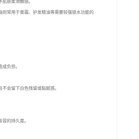
予肌肤柔滑触感。
白油则常用于膏霜、护发精油等需要较强锁水功能的
造成负担。
且不会留下白色残留或黏腻感。
妆容的持久度。