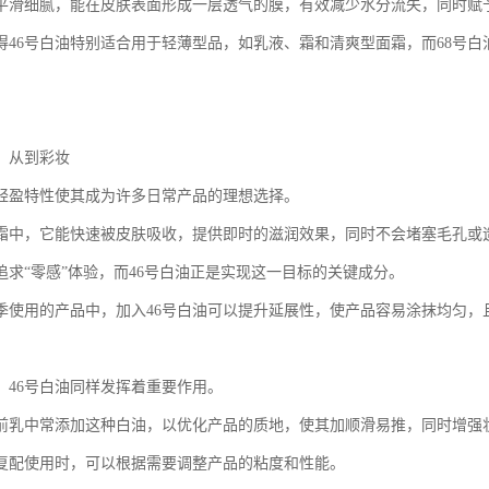
平滑细腻，能在皮肤表面形成一层透气的膜，有效减少水分流失，同时赋
得46号白油特别适合用于轻薄型品，如乳液、霜和清爽型面霜，而68号
：从到彩妆
的轻盈特性使其成为许多日常产品的理想选择。
霜中，它能快速被皮肤吸收，提供即时的滋润效果，同时不会堵塞毛孔或
追求“零感”体验，而46号白油正是实现这一目标的关键成分。
季使用的产品中，加入46号白油可以提升延展性，使产品容易涂抹均匀，
，46号白油同样发挥着重要作用。
前乳中常添加这种白油，以优化产品的质地，使其加顺滑易推，同时增强
油复配使用时，可以根据需要调整产品的粘度和性能。