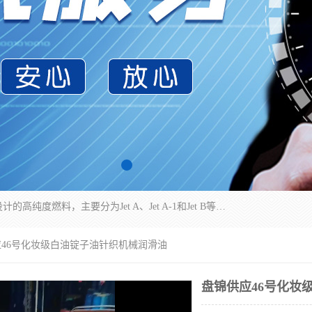
航空煤油（Jet Fuel）是专门为喷气式航空发动机设计的高纯度燃料，主要分为Jet A、Jet A-1和Jet B等类型。其特点是闪点高、低温流动性好，并添加了抗静电剂和抗氧化剂以确保飞行安全。航空煤油需
应46号化妆级白油锭子油针织机械润滑油
盘锦供应46号化妆