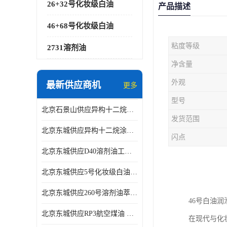
26+32号化妆级白油
产品描述
46+68号化妆级白油
粘度等级
2731溶剂油
净含量
外观
最新供应商机
更多
型号
北京石景山供应异构十二烷香精助剂
发货范围
北京东城供应异构十二烷涂料胶粘油墨稀释剂
闪点
北京东城供应D40溶剂油工业金属清洗
北京东城供应5号化妆级白油钻井液润滑剂
北京东城供应260号溶剂油萃取溶剂油金属萃取剂
46号白油
北京东城供应RP3航空煤油 高含量国标工业级航空煤油燃料油 无色透明
在现代与化