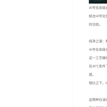
46号化妆
结合68号
的功效。
纯净之源：
46号化妆
这一工艺确
在40℃条
感。
相比之下，
这两种白油