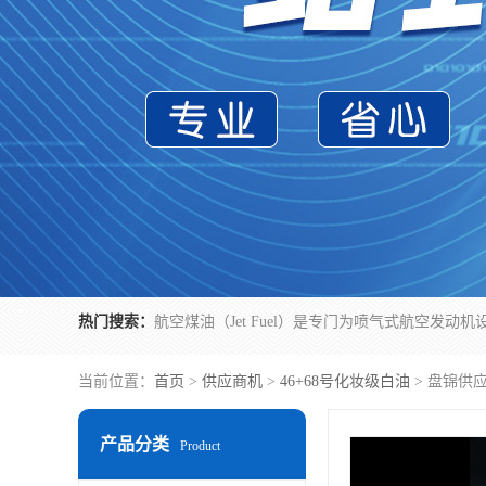
热门搜索：
当前位置：
首页
>
供应商机
>
46+68号化妆级白油
> 盘锦供
产品分类
Product