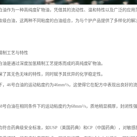
级白油作为一种高纯度矿物油，凭借其的流动性、温和特性以及广泛的应用
化妆级白油，这两种不同粘度的白油组合，为与个护产品提供了多样化的解
精制工艺与特性
级白油是通过深度加氢精制工艺提炼而成的高纯度矿物油。
保了其无色无味的特性，同时赋予其优异的化学稳定性。
件下，46号白油的运动粘度约为46mm²/s，这使得它在配方中表现出良好
68号白油在相同条件下的运动粘度约为68mm²/s，质地稍显稠厚，封闭
均符合药典级安全标准，如USP（美国药典）和CP（中国药典），对敏