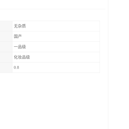
无杂质
国产
一品级
化妆品级
0.8