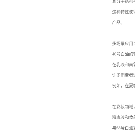
其分子结构
这种特性使
产品。
多场景应用
46号白油
在乳液和面
许多消费者
例如，在夏
在彩妆领域
粉底液和妆
与68号白