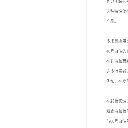
其分子结构
这种特性使
产品。
多场景应用
46号白油
在乳液和面
许多消费者
例如，在夏
在彩妆领域
粉底液和妆
与68号白