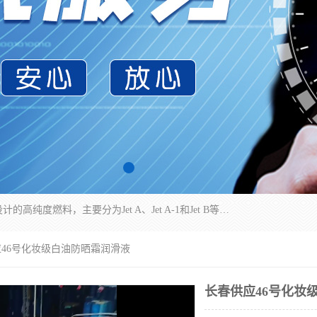
航空煤油（Jet Fuel）是专门为喷气式航空发动机设计的高纯度燃料，主要分为Jet A、Jet A-1和Jet B等类型。其特点是闪点高、低温流动性好，并添加了抗静电剂和抗氧化剂以确保飞行安全。航空煤油需
应46号化妆级白油防晒霜润滑液
长春供应46号化妆