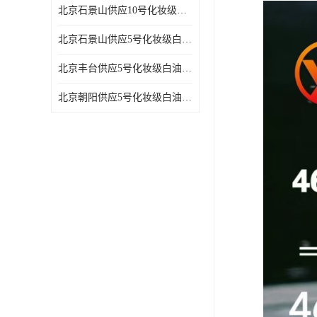
北京石景山供应10号化妆级白油高精密机械润滑油
北京石景山供应5号化妆级白油缝纫机油 设备润滑油
北京丰台供应5号化妆级白油纤维与织物柔软光亮
北京朝阳供应5号化妆级白油纺织时的润滑剂