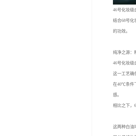
46号化妆
结合68号
的功效。
纯净之源：
46号化妆
这一工艺确
在40℃条
感。
相比之下，
这两种白油