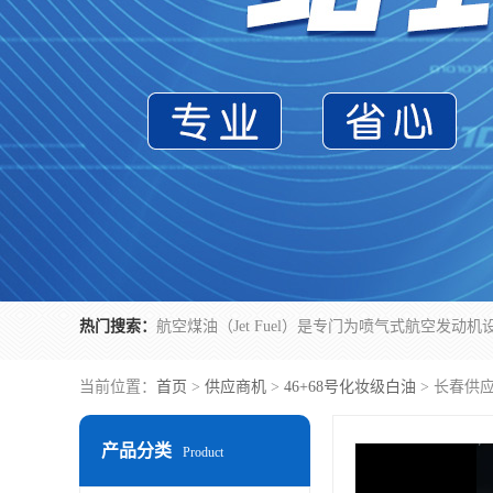
热门搜索：
当前位置：
首页
>
供应商机
>
46+68号化妆级白油
> 长春供
产品分类
Product