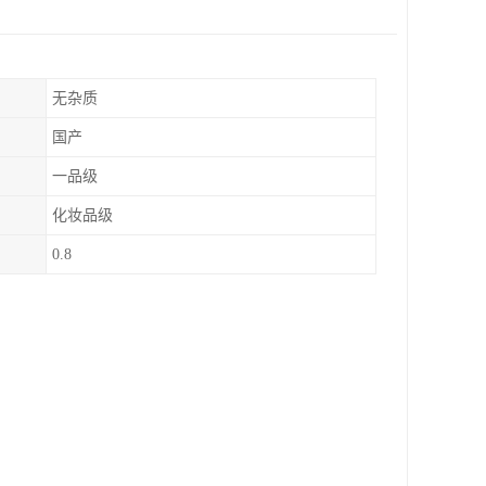
无杂质
国产
一品级
化妆品级
0.8