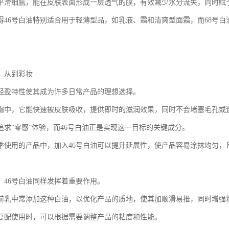
平滑细腻，能在皮肤表面形成一层透气的膜，有效减少水分流失，同时赋
得46号白油特别适合用于轻薄型品，如乳液、霜和清爽型面霜，而68号
：从到彩妆
的轻盈特性使其成为许多日常产品的理想选择。
霜中，它能快速被皮肤吸收，提供即时的滋润效果，同时不会堵塞毛孔或
追求“零感”体验，而46号白油正是实现这一目标的关键成分。
季使用的产品中，加入46号白油可以提升延展性，使产品容易涂抹均匀，
，46号白油同样发挥着重要作用。
前乳中常添加这种白油，以优化产品的质地，使其加顺滑易推，同时增强
油复配使用时，可以根据需要调整产品的粘度和性能。