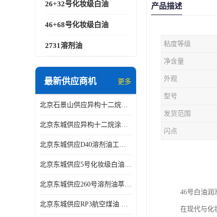
26+32号化妆级白油
产品描述
46+68号化妆级白油
粘度等级
2731溶剂油
净含量
外观
最新供应商机
更多
型号
北京石景山供应异构十二烷香精助剂
发货范围
北京东城供应异构十二烷涂料胶粘油墨稀释剂
闪点
北京东城供应D40溶剂油工业金属清洗
北京东城供应5号化妆级白油钻井液润滑剂
北京东城供应260号溶剂油萃取溶剂油金属萃取剂
46号白油
北京东城供应RP3航空煤油 高含量国标工业级航空煤油燃料油 无色透明
在现代与化