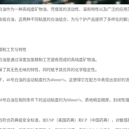
级白油作为一种高纯度矿物油，凭借其的流动性、温和特性以及广泛的应用
化妆级白油，这两种不同粘度的白油组合，为与个护产品提供了多样化的解
精制工艺与特性
级白油是通过深度加氢精制工艺提炼而成的高纯度矿物油。
保了其无色无味的特性，同时赋予其优异的化学稳定性。
件下，46号白油的运动粘度约为46mm²/s，这使得它在配方中表现出良好
68号白油在相同条件下的运动粘度约为68mm²/s，质地稍显稠厚，封闭
均符合药典级安全标准，如USP（美国药典）和CP（中国药典），对敏