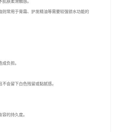
予肌肤柔滑触感。
白油则常用于膏霜、护发精油等需要较强锁水功能的
造成负担。
且不会留下白色残留或黏腻感。
妆容的持久度。