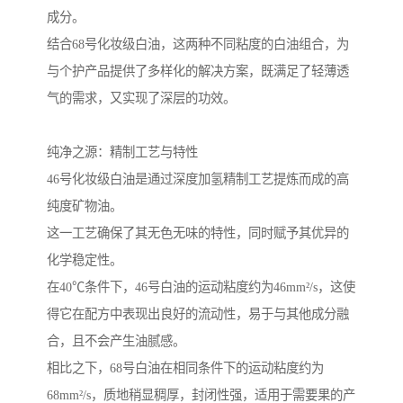
成分。
结合68号化妆级白油，这两种不同粘度的白油组合，为
与个护产品提供了多样化的解决方案，既满足了轻薄透
气的需求，又实现了深层的功效。
纯净之源：精制工艺与特性
46号化妆级白油是通过深度加氢精制工艺提炼而成的高
纯度矿物油。
这一工艺确保了其无色无味的特性，同时赋予其优异的
化学稳定性。
在40℃条件下，46号白油的运动粘度约为46mm²/s，这使
得它在配方中表现出良好的流动性，易于与其他成分融
合，且不会产生油腻感。
相比之下，68号白油在相同条件下的运动粘度约为
68mm²/s，质地稍显稠厚，封闭性强，适用于需要果的产