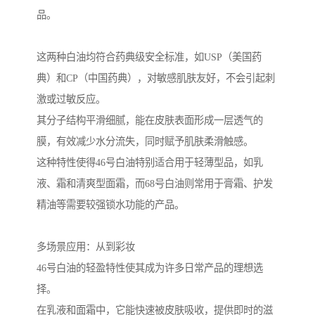
品。
这两种白油均符合药典级安全标准，如USP（美国药
典）和CP（中国药典），对敏感肌肤友好，不会引起刺
激或过敏反应。
其分子结构平滑细腻，能在皮肤表面形成一层透气的
膜，有效减少水分流失，同时赋予肌肤柔滑触感。
这种特性使得46号白油特别适合用于轻薄型品，如乳
液、霜和清爽型面霜，而68号白油则常用于膏霜、护发
精油等需要较强锁水功能的产品。
多场景应用：从到彩妆
46号白油的轻盈特性使其成为许多日常产品的理想选
择。
在乳液和面霜中，它能快速被皮肤吸收，提供即时的滋