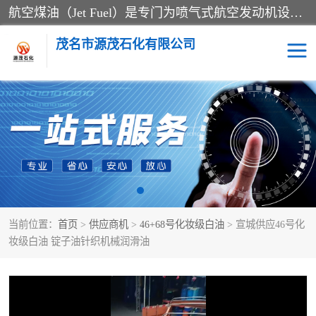
航空煤油（Jet Fuel）是专门为喷气式航空发动机设计的高纯度燃料，主要分为Jet A、Jet A-1和Jet B等类型。其特点是闪点高、低温流动性好，并添加了抗静电剂和抗氧化剂以确保飞行安全。航空煤油需
茂名市源茂石化有限公司
RP3航空煤油
D20+D30溶剂油
D40+D60溶剂油
D80+D100溶剂油
6号+120号溶剂油
260号溶剂油
当前位置：
首页
>
供应商机
>
46+68号化妆级白油
> 宣城供应46号化
异构烷烃
天然乳胶
妆级白油 锭子油针织机械润滑油
3+5号化妆级白油
7+10+15号化妆级白油
26+32号化妆级白油
46+68号化妆级白油