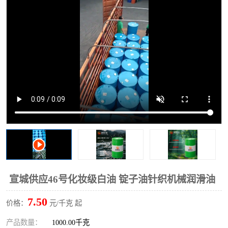
2731溶剂油
宣城供应46号化妆级白油 锭子油针织机械润滑油
7.50
价格：
元/千克 起
产品数量：
1000.00千克