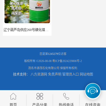
辽宁葫芦岛供应260号磺化煤油电解铜电解镍钴稀释剂
您是第
1245279
位访客
版权所有 ©2026-08-08
粤ICP备2024229806号-2
茂名市源茂石化有限公司
保留所有权利.
技术支持：
八方资源网
免责声明
管理员入口
网站地图
首页
产品分类
热线电话
在线咨询