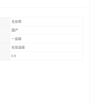
无杂质
国产
一品级
化妆品级
0.8