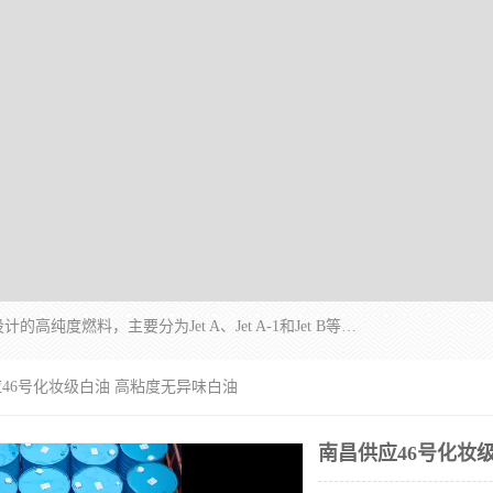
航空煤油（Jet Fuel）是专门为喷气式航空发动机设计的高纯度燃料，主要分为Jet A、Jet A-1和Jet B等类型。其特点是闪点高、低温流动性好，并添加了抗静电剂和抗氧化剂以确保飞行安全。航空煤油需
应46号化妆级白油 高粘度无异味白油
南昌供应46号化妆