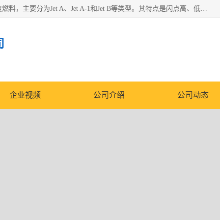
航空煤油（Jet Fuel）是专门为喷气式航空发动机设计的高纯度燃料，主要分为Jet A、Jet A-1和Jet B等类型。其特点是闪点高、低温流动性好，并添加了抗静电剂和抗氧化剂以确保飞行安全。航空煤油需
司
企业视频
公司介绍
公司动态