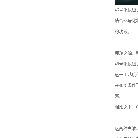
46号化妆
结合68号
的功效。
纯净之源：
46号化妆
这一工艺确
在40℃条
感。
相比之下，
这两种白油