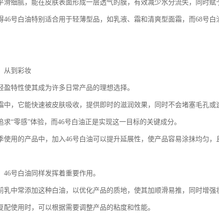
平滑细腻，能在皮肤表面形成一层透气的膜，有效减少水分流失，同时赋
得46号白油特别适合用于轻薄型品，如乳液、霜和清爽型面霜，而68号
：从到彩妆
的轻盈特性使其成为许多日常产品的理想选择。
霜中，它能快速被皮肤吸收，提供即时的滋润效果，同时不会堵塞毛孔或
追求“零感”体验，而46号白油正是实现这一目标的关键成分。
季使用的产品中，加入46号白油可以提升延展性，使产品容易涂抹均匀，
，46号白油同样发挥着重要作用。
前乳中常添加这种白油，以优化产品的质地，使其加顺滑易推，同时增强
油复配使用时，可以根据需要调整产品的粘度和性能。