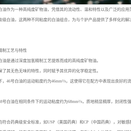
级白油作为一种高纯度矿物油，凭借其的流动性、温和特性以及广泛的应用
化妆级白油，这两种不同粘度的白油组合，为与个护产品提供了多样化的解
精制工艺与特性
级白油是通过深度加氢精制工艺提炼而成的高纯度矿物油。
保了其无色无味的特性，同时赋予其优异的化学稳定性。
件下，46号白油的运动粘度约为46mm²/s，这使得它在配方中表现出良好
68号白油在相同条件下的运动粘度约为68mm²/s，质地稍显稠厚，封闭
均符合药典级安全标准，如USP（美国药典）和CP（中国药典），对敏