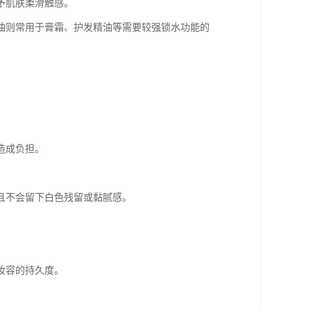
予肌肤柔滑触感。
白油则常用于膏霜、护发精油等需要较强锁水功能的
造成负担。
且不会留下白色残留或黏腻感。
妆容的持久度。