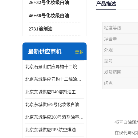
26+32号化妆级白油
产品描述
46+68号化妆级白油
粘度等级
2731溶剂油
净含量
外观
最新供应商机
更多
型号
北京石景山供应异构十二烷香精助剂
发货范围
北京东城供应异构十二烷涂料胶粘油墨稀释剂
闪点
北京东城供应D40溶剂油工业金属清洗
北京东城供应5号化妆级白油钻井液润滑剂
北京东城供应260号溶剂油萃取溶剂油金属萃取剂
46号白油
北京东城供应RP3航空煤油 高含量国标工业级航空煤油燃料油 无色透明
在现代与化