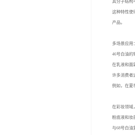
其分子结构
这种特性使
产品。
多场景应用
46号白油
在乳液和面
许多消费者
例如，在夏
在彩妆领域
粉底液和妆
与68号白