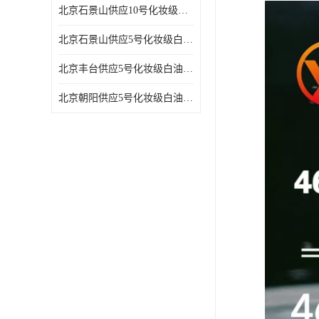
北京石景山供应10号化妆级白油高精密机械润滑油
北京石景山供应5号化妆级白油缝纫机油 设备润滑油
北京丰台供应5号化妆级白油纤维与织物柔软光亮
北京朝阳供应5号化妆级白油纺织时的润滑剂