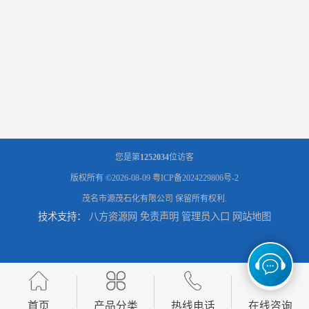
辽宁葫芦岛供应260号磺化煤油电解铜电解镍钴稀释剂
您是第
1252034
位访客
版权所有 ©2026-08-09
粤ICP备2024229806号-2
茂名市源茂石化有限公司
保留所有权利.
技术支持：
八方资源网
免责声明
管理员入口
网站地图
首页
产品分类
热线电话
在线咨询