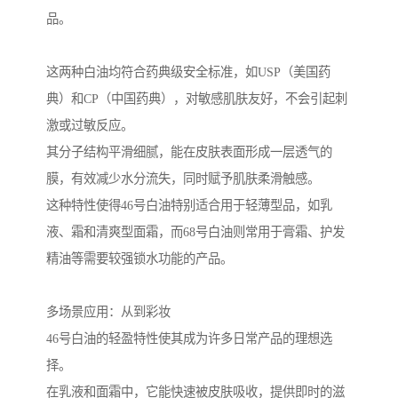
品。
这两种白油均符合药典级安全标准，如USP（美国药
典）和CP（中国药典），对敏感肌肤友好，不会引起刺
激或过敏反应。
其分子结构平滑细腻，能在皮肤表面形成一层透气的
膜，有效减少水分流失，同时赋予肌肤柔滑触感。
这种特性使得46号白油特别适合用于轻薄型品，如乳
液、霜和清爽型面霜，而68号白油则常用于膏霜、护发
精油等需要较强锁水功能的产品。
多场景应用：从到彩妆
46号白油的轻盈特性使其成为许多日常产品的理想选
择。
在乳液和面霜中，它能快速被皮肤吸收，提供即时的滋