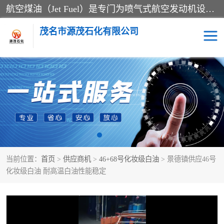
航空煤油（Jet Fuel）是专门为喷气式航空发动机设计的高纯度燃料，主要分为Jet A、Jet A-1和Jet B等类型。其特点是闪点高、低温流动性好，并添加了抗静电剂和抗氧化剂以确保飞行安全。航空煤油需
茂名市源茂石化有限公司
RP3航空煤油
D20+D30溶剂油
D40+D60溶剂油
D80+D100溶剂油
6号+120号溶剂油
260号溶剂油
当前位置：
首页
>
供应商机
>
46+68号化妆级白油
> 景德镇供应46号
异构烷烃
天然乳胶
化妆级白油 耐高温白油性能稳定
3+5号化妆级白油
7+10+15号化妆级白油
26+32号化妆级白油
46+68号化妆级白油