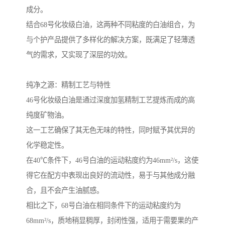
成分。
结合68号化妆级白油，这两种不同粘度的白油组合，为
与个护产品提供了多样化的解决方案，既满足了轻薄透
气的需求，又实现了深层的功效。
纯净之源：精制工艺与特性
46号化妆级白油是通过深度加氢精制工艺提炼而成的高
纯度矿物油。
这一工艺确保了其无色无味的特性，同时赋予其优异的
化学稳定性。
在40℃条件下，46号白油的运动粘度约为46mm²/s，这使
得它在配方中表现出良好的流动性，易于与其他成分融
合，且不会产生油腻感。
相比之下，68号白油在相同条件下的运动粘度约为
68mm²/s，质地稍显稠厚，封闭性强，适用于需要果的产