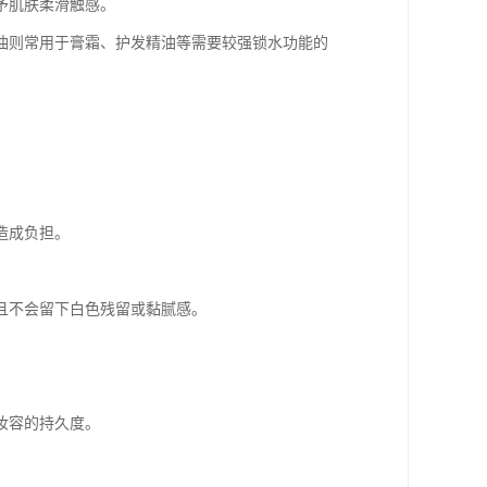
予肌肤柔滑触感。
白油则常用于膏霜、护发精油等需要较强锁水功能的
造成负担。
且不会留下白色残留或黏腻感。
妆容的持久度。