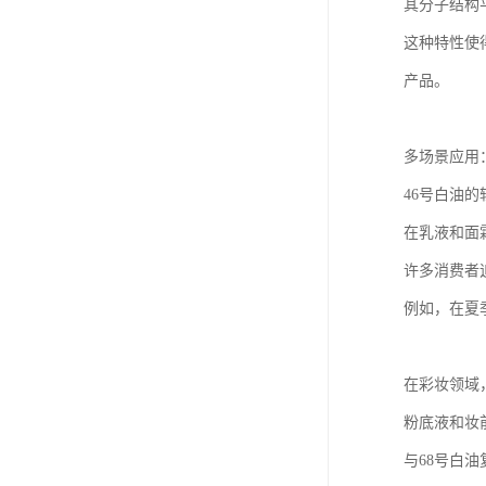
其分子结构
这种特性使
产品。
多场景应用
46号白油
在乳液和面
许多消费者
例如，在夏
在彩妆领域
粉底液和妆
与68号白