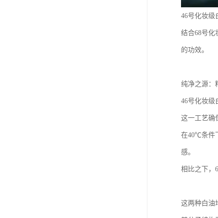
46号化妆
结合68号
的功效。
纯净之源：
46号化妆
这一工艺确
在40℃条
感。
相比之下，
这两种白油