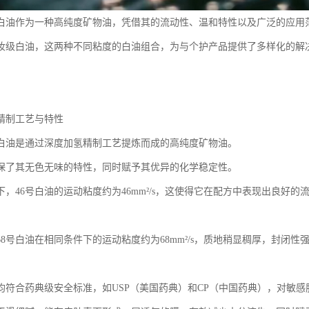
级白油作为一种高纯度矿物油，凭借其的流动性、温和特性以及广泛的应用
化妆级白油，这两种不同粘度的白油组合，为与个护产品提供了多样化的解
精制工艺与特性
级白油是通过深度加氢精制工艺提炼而成的高纯度矿物油。
保了其无色无味的特性，同时赋予其优异的化学稳定性。
件下，46号白油的运动粘度约为46mm²/s，这使得它在配方中表现出良好
68号白油在相同条件下的运动粘度约为68mm²/s，质地稍显稠厚，封闭
均符合药典级安全标准，如USP（美国药典）和CP（中国药典），对敏