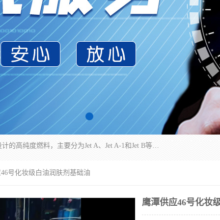
航空煤油（Jet Fuel）是专门为喷气式航空发动机设计的高纯度燃料，主要分为Jet A、Jet A-1和Jet B等类型。其特点是闪点高、低温流动性好，并添加了抗静电剂和抗氧化剂以确保飞行安全。航空煤油需
应46号化妆级白油润肤剂基础油
鹰潭供应46号化妆