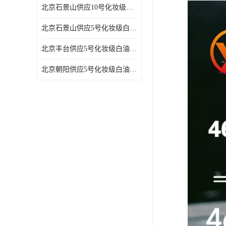
北京石景山供应10号化妆级白油高精密机械润滑油
北京石景山供应5号化妆级白油缝纫机油 设备润滑油
北京丰台供应5号化妆级白油纤维与织物柔软光亮
北京朝阳供应5号化妆级白油纺织时的润滑剂