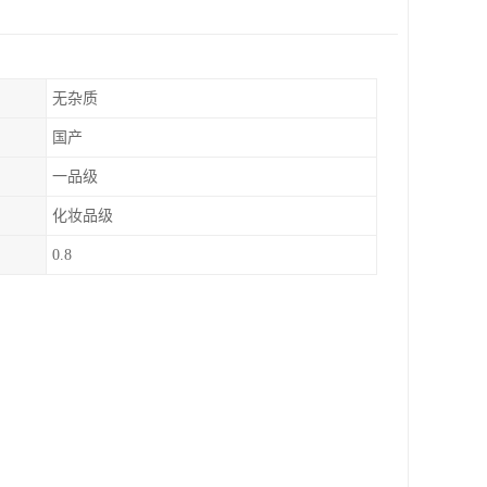
无杂质
国产
一品级
化妆品级
0.8