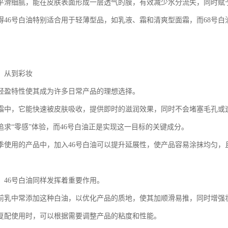
平滑细腻，能在皮肤表面形成一层透气的膜，有效减少水分流失，同时赋
得46号白油特别适合用于轻薄型品，如乳液、霜和清爽型面霜，而68号
：从到彩妆
的轻盈特性使其成为许多日常产品的理想选择。
霜中，它能快速被皮肤吸收，提供即时的滋润效果，同时不会堵塞毛孔或
追求“零感”体验，而46号白油正是实现这一目标的关键成分。
季使用的产品中，加入46号白油可以提升延展性，使产品容易涂抹均匀，
，46号白油同样发挥着重要作用。
前乳中常添加这种白油，以优化产品的质地，使其加顺滑易推，同时增强
油复配使用时，可以根据需要调整产品的粘度和性能。