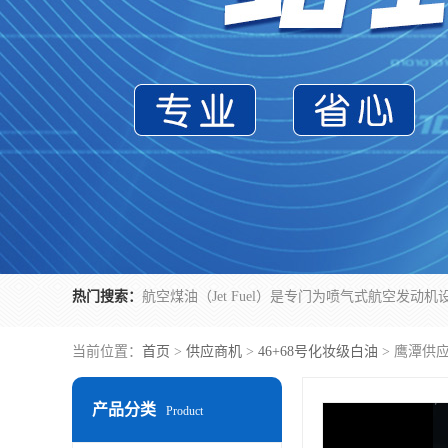
热门搜索：
当前位置：
首页
>
供应商机
>
46+68号化妆级白油
> 鹰潭供
产品分类
Product