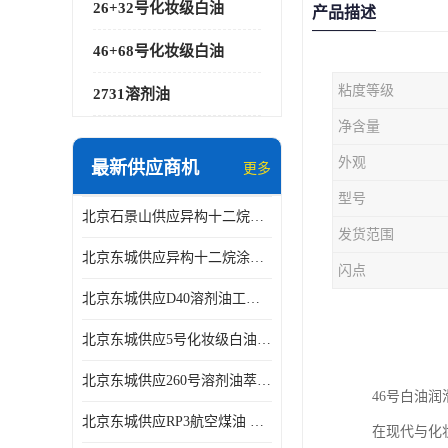
26+32号化妆级白油
产品描述
46+68号化妆级白油
粘度等级
2731溶剂油
净含量
外观
最新供应商机
更多
型号
北京石景山供应异构十二烷香精助剂
发货范围
北京东城供应异构十二烷涂料胶粘油墨稀释剂
闪点
北京东城供应D40溶剂油工业金属清洗
北京东城供应5号化妆级白油钻井液润滑剂
北京东城供应260号溶剂油萃取溶剂油金属萃取剂
46号白油
北京东城供应RP3航空煤油 高含量国标工业级航空煤油燃料油 无色透明
在现代与化