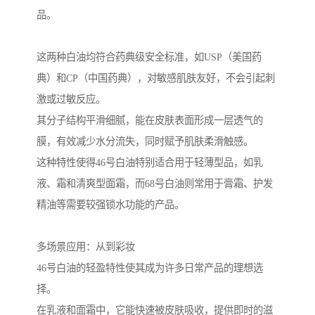
品。
这两种白油均符合药典级安全标准，如USP（美国药
典）和CP（中国药典），对敏感肌肤友好，不会引起刺
激或过敏反应。
其分子结构平滑细腻，能在皮肤表面形成一层透气的
膜，有效减少水分流失，同时赋予肌肤柔滑触感。
这种特性使得46号白油特别适合用于轻薄型品，如乳
液、霜和清爽型面霜，而68号白油则常用于膏霜、护发
精油等需要较强锁水功能的产品。
多场景应用：从到彩妆
46号白油的轻盈特性使其成为许多日常产品的理想选
择。
在乳液和面霜中，它能快速被皮肤吸收，提供即时的滋