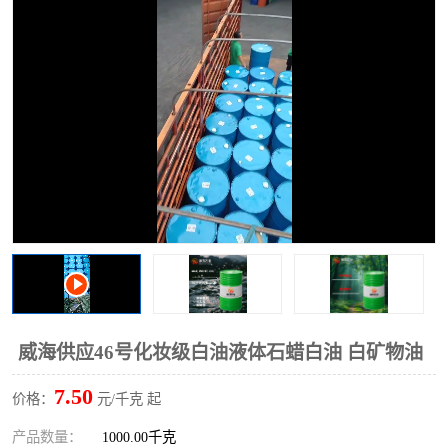
2731溶剂油
威海供应46号化妆级白油液体石蜡白油 白矿物油
7.50
价格：
元/千克 起
产品数量：
1000.00千克