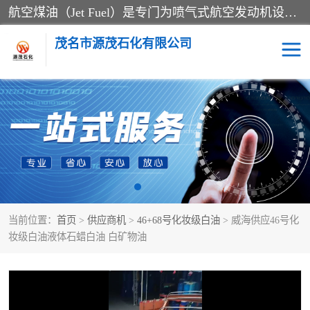
航空煤油（Jet Fuel）是专门为喷气式航空发动机设计的高纯度燃料，主要分为Jet A、Jet A-1和Jet B等类型。其特点是闪点高、低温流动性好，并添加了抗静电剂和抗氧化剂以确保飞行安全。航空煤油需
茂名市源茂石化有限公司
RP3航空煤油
D20+D30溶剂油
D40+D60溶剂油
D80+D100溶剂油
6号+120号溶剂油
260号溶剂油
当前位置：
首页
>
供应商机
>
46+68号化妆级白油
> 威海供应46号化
异构烷烃
天然乳胶
妆级白油液体石蜡白油 白矿物油
3+5号化妆级白油
7+10+15号化妆级白油
26+32号化妆级白油
46+68号化妆级白油