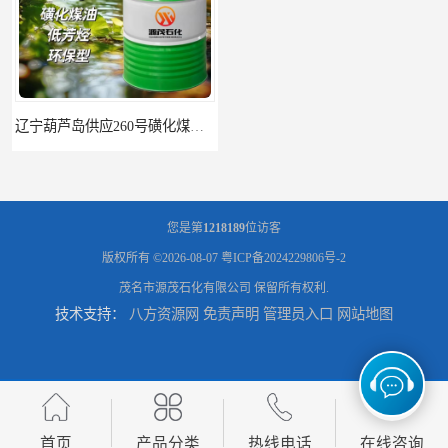
辽宁葫芦岛供应260号磺化煤油电解铜电解镍钴稀释剂
您是第
1218189
位访客
版权所有 ©2026-08-07
粤ICP备2024229806号-2
茂名市源茂石化有限公司
保留所有权利.
技术支持：
八方资源网
免责声明
管理员入口
网站地图
首页
产品分类
热线电话
在线咨询