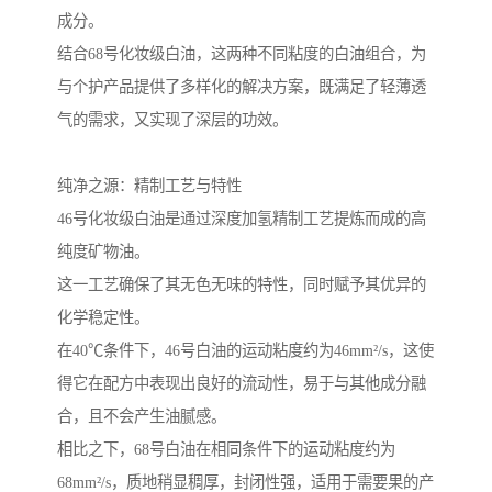
成分。
结合68号化妆级白油，这两种不同粘度的白油组合，为
与个护产品提供了多样化的解决方案，既满足了轻薄透
气的需求，又实现了深层的功效。
纯净之源：精制工艺与特性
46号化妆级白油是通过深度加氢精制工艺提炼而成的高
纯度矿物油。
这一工艺确保了其无色无味的特性，同时赋予其优异的
化学稳定性。
在40℃条件下，46号白油的运动粘度约为46mm²/s，这使
得它在配方中表现出良好的流动性，易于与其他成分融
合，且不会产生油腻感。
相比之下，68号白油在相同条件下的运动粘度约为
68mm²/s，质地稍显稠厚，封闭性强，适用于需要果的产