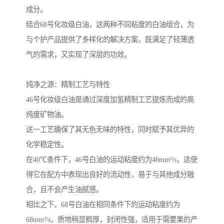
成分。
结合68号化妆级白油，这两种不同粘度的白油组合，为
与个护产品提供了多样化的解决方案，既满足了轻薄透
气的需求，又实现了深层的功效。
纯净之源：精制工艺与特性
46号化妆级白油是通过深度加氢精制工艺提炼而成的高
纯度矿物油。
这一工艺确保了其无色无味的特性，同时赋予其优异的
化学稳定性。
在40℃条件下，46号白油的运动粘度约为46mm²/s，这使
得它在配方中表现出良好的流动性，易于与其他成分融
合，且不会产生油腻感。
相比之下，68号白油在相同条件下的运动粘度约为
68mm²/s，质地稍显稠厚，封闭性强，适用于需要果的产