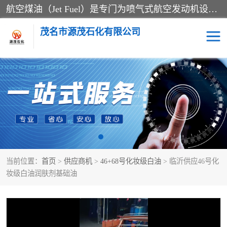
航空煤油（Jet Fuel）是专门为喷气式航空发动机设计的高纯度燃料，主要分为Jet A、Jet A-1和Jet B等类型。其特点是闪点高、低温流动性好，并添加了抗静电剂和抗氧化剂以确保飞行安全。航空煤油需
茂名市源茂石化有限公司
RP3航空煤油
D20+D30溶剂油
D40+D60溶剂油
D80+D100溶剂油
6号+120号溶剂油
260号溶剂油
当前位置：
首页
>
供应商机
>
46+68号化妆级白油
> 临沂供应46号化
异构烷烃
天然乳胶
妆级白油润肤剂基础油
3+5号化妆级白油
7+10+15号化妆级白油
26+32号化妆级白油
46+68号化妆级白油