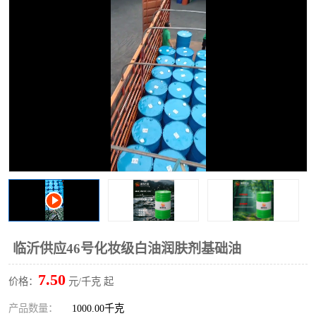
2731溶剂油
临沂供应46号化妆级白油润肤剂基础油
7.50
价格：
元/千克 起
产品数量：
1000.00千克