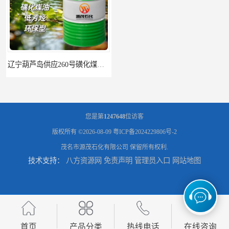
辽宁葫芦岛供应260号磺化煤油电解铜电解镍钴稀释剂
您是第
1247648
位访客
版权所有 ©2026-08-09
粤ICP备2024229806号-2
茂名市源茂石化有限公司
保留所有权利.
技术支持：
八方资源网
免责声明
管理员入口
网站地图
首页
产品分类
热线电话
在线咨询