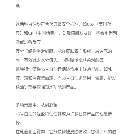
品。
这两种白油均符合药典级安全标准，如USP（美国药
典）和CP（中国药典），对敏感肌肤友好，不会引起刺
激或过敏反应。
其分子结构平滑细腻，能在皮肤表面形成一层透气的
膜，有效减少水分流失，同时赋予肌肤柔滑触感。
这种特性使得46号白油特别适合用于轻薄型品，如乳
液、霜和清爽型面霜，而68号白油则常用于膏霜、护发
精油等需要较强锁水功能的产品。
多场景应用：从到彩妆
46号白油的轻盈特性使其成为许多日常产品的理想选
择。
在乳液和面霜中，它能快速被皮肤吸收，提供即时的滋