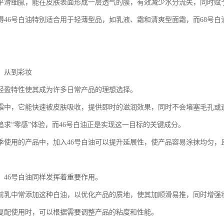
平滑细腻，能在皮肤表面形成一层透气的膜，有效减少水分流失，同时赋
得46号白油特别适合用于轻薄型品，如乳液、霜和清爽型面霜，而68号
：从到彩妆
的轻盈特性使其成为许多日常产品的理想选择。
霜中，它能快速被皮肤吸收，提供即时的滋润效果，同时不会堵塞毛孔或
追求“零感”体验，而46号白油正是实现这一目标的关键成分。
季使用的产品中，加入46号白油可以提升延展性，使产品容易涂抹均匀，
，46号白油同样发挥着重要作用。
前乳中常添加这种白油，以优化产品的质地，使其加顺滑易推，同时增强
油复配使用时，可以根据需要调整产品的粘度和性能。