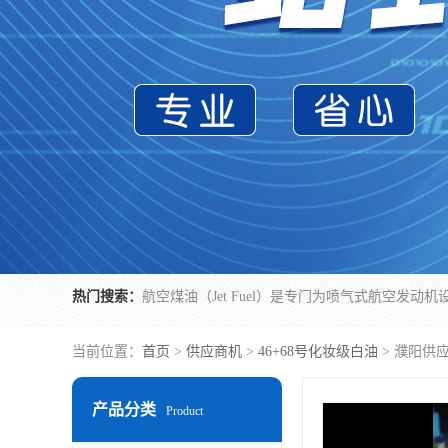
热门搜索：
当前位置：
首页
>
供应商机
>
46+68号化妆级白油
> 濮阳供
产品分类
Product