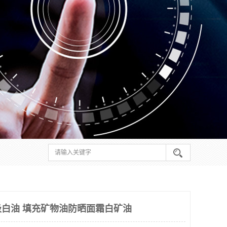
级白油 填充矿物油防晒面霜白矿油