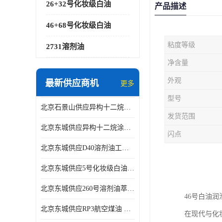
26+32号化妆级白油
产品描述
46+68号化妆级白油
粘度等级
2731溶剂油
净含量
外观
最新供应商机
更多
型号
北京石景山供应异构十二烷香精助剂
发货范围
北京东城供应异构十二烷涂料胶粘油墨稀释剂
闪点
北京东城供应D40溶剂油工业金属清洗
北京东城供应5号化妆级白油钻井液润滑剂
北京东城供应260号溶剂油萃取溶剂油金属萃取剂
46号白油
北京东城供应RP3航空煤油 高含量国标工业级航空煤油燃料油 无色透明
在现代与化