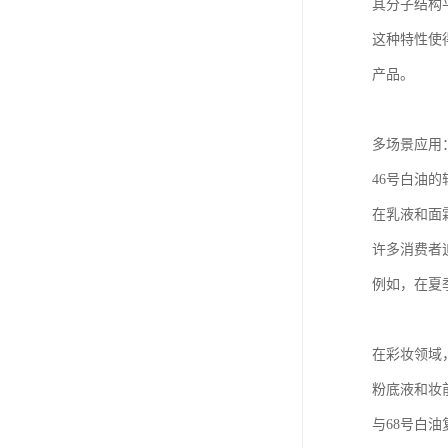
其分子结构
这种特性使
产品。
多场景应用
46号白油
在乳液和面
许多消费者
例如，在夏
在彩妆领域
粉底液和妆
与68号白