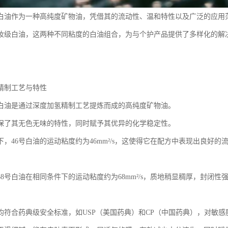
级白油作为一种高纯度矿物油，凭借其的流动性、温和特性以及广泛的应用
化妆级白油，这两种不同粘度的白油组合，为与个护产品提供了多样化的解
精制工艺与特性
级白油是通过深度加氢精制工艺提炼而成的高纯度矿物油。
保了其无色无味的特性，同时赋予其优异的化学稳定性。
件下，46号白油的运动粘度约为46mm²/s，这使得它在配方中表现出良好
68号白油在相同条件下的运动粘度约为68mm²/s，质地稍显稠厚，封闭
均符合药典级安全标准，如USP（美国药典）和CP（中国药典），对敏