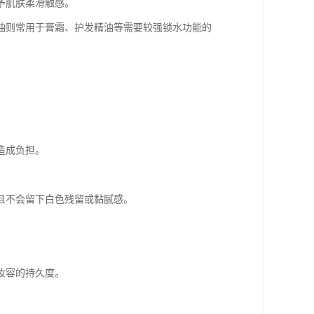
予肌肤柔滑触感。
白油则常用于膏霜、护发精油等需要较强锁水功能的
造成负担。
且不会留下白色残留或黏腻感。
妆容的持久度。