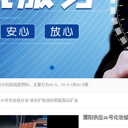
航空煤油（Jet Fuel）是专门为喷气式航空发动机设计的高纯度燃料，主要分为Jet A、Jet A-1和Jet B等类型。其特点是闪点高、低温流动性好，并添加了抗静电剂和抗氧化剂以确保飞行安全。航空煤油需
应46号化妆级白油 填充矿物油防晒面霜白矿油
濮阳供应46号化妆