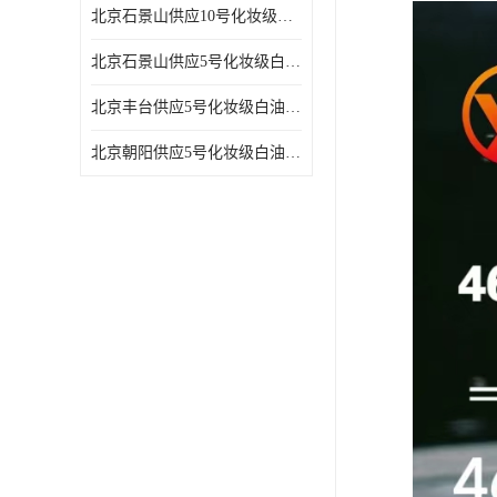
北京石景山供应10号化妆级白油高精密机械润滑油
北京石景山供应5号化妆级白油缝纫机油 设备润滑油
北京丰台供应5号化妆级白油纤维与织物柔软光亮
北京朝阳供应5号化妆级白油纺织时的润滑剂