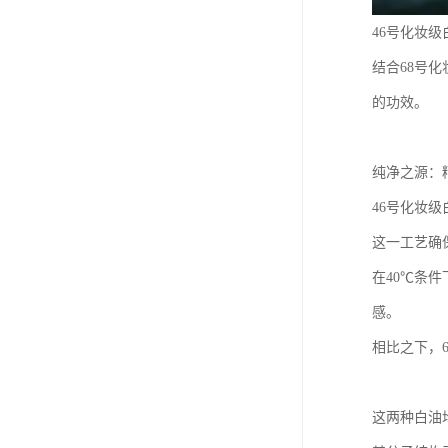
46号化妆
结合68号
的功效。
纯净之源：
46号化妆
这一工艺确
在40℃条
感。
相比之下，
这两种白油