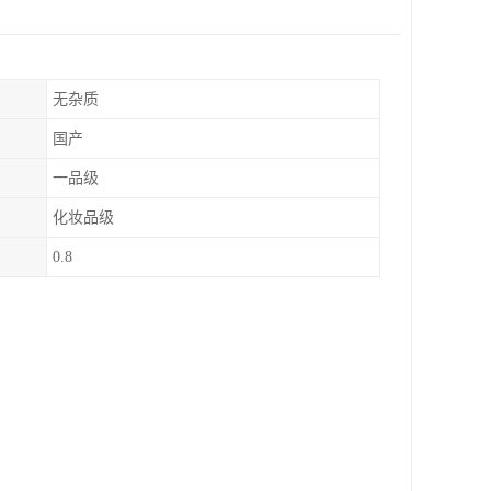
无杂质
国产
一品级
化妆品级
0.8