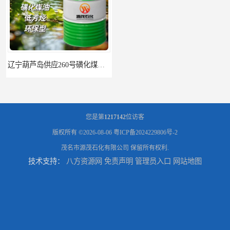
辽宁葫芦岛供应260号磺化煤油电解铜电解镍钴稀释剂
您是第
1217142
位访客
版权所有 ©2026-08-06
粤ICP备2024229806号-2
茂名市源茂石化有限公司
保留所有权利.
技术支持：
八方资源网
免责声明
管理员入口
网站地图