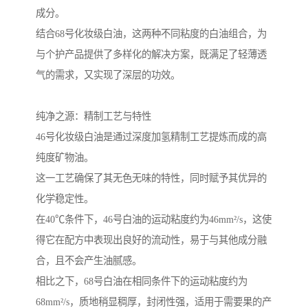
成分。
结合68号化妆级白油，这两种不同粘度的白油组合，为
与个护产品提供了多样化的解决方案，既满足了轻薄透
气的需求，又实现了深层的功效。
纯净之源：精制工艺与特性
46号化妆级白油是通过深度加氢精制工艺提炼而成的高
纯度矿物油。
这一工艺确保了其无色无味的特性，同时赋予其优异的
化学稳定性。
在40℃条件下，46号白油的运动粘度约为46mm²/s，这使
得它在配方中表现出良好的流动性，易于与其他成分融
合，且不会产生油腻感。
相比之下，68号白油在相同条件下的运动粘度约为
68mm²/s，质地稍显稠厚，封闭性强，适用于需要果的产