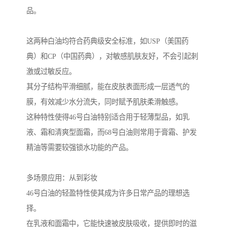
品。
这两种白油均符合药典级安全标准，如USP（美国药
典）和CP（中国药典），对敏感肌肤友好，不会引起刺
激或过敏反应。
其分子结构平滑细腻，能在皮肤表面形成一层透气的
膜，有效减少水分流失，同时赋予肌肤柔滑触感。
这种特性使得46号白油特别适合用于轻薄型品，如乳
液、霜和清爽型面霜，而68号白油则常用于膏霜、护发
精油等需要较强锁水功能的产品。
多场景应用：从到彩妆
46号白油的轻盈特性使其成为许多日常产品的理想选
择。
在乳液和面霜中，它能快速被皮肤吸收，提供即时的滋