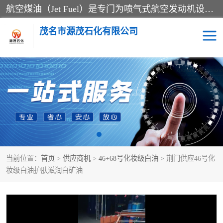
航空煤油（Jet Fuel）是专门为喷气式航空发动机设计的高纯度燃料，主要分为Jet A、Jet A-1和Jet B等类型。其特点是闪点高、低温流动性好，并添加了抗静电剂和抗氧化剂以确保飞行安全。航空煤油需
茂名市源茂石化有限公司
RP3航空煤油
D20+D30溶剂油
D40+D60溶剂油
D80+D100溶剂油
6号+120号溶剂油
260号溶剂油
当前位置：
首页
>
供应商机
>
46+68号化妆级白油
> 荆门供应46号化
异构烷烃
天然乳胶
妆级白油护肤滋润白矿油
3+5号化妆级白油
7+10+15号化妆级白油
26+32号化妆级白油
46+68号化妆级白油