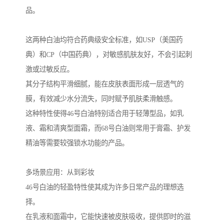
品。
这两种白油均符合药典级安全标准，如USP（美国药
典）和CP（中国药典），对敏感肌肤友好，不会引起刺
激或过敏反应。
其分子结构平滑细腻，能在皮肤表面形成一层透气的
膜，有效减少水分流失，同时赋予肌肤柔滑触感。
这种特性使得46号白油特别适合用于轻薄型品，如乳
液、霜和清爽型面霜，而68号白油则常用于膏霜、护发
精油等需要较强锁水功能的产品。
多场景应用：从到彩妆
46号白油的轻盈特性使其成为许多日常产品的理想选
择。
在乳液和面霜中，它能快速被皮肤吸收，提供即时的滋