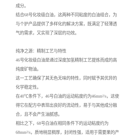
成分。
结合68号化妆级白油，这两种不同粘度的白油组合，为
与个护产品提供了多样化的解决方案，既满足了轻薄透
气的需求，又实现了深层的功效。
纯净之源：精制工艺与特性
46号化妆级白油是通过深度加氢精制工艺提炼而成的高
纯度矿物油。
这一工艺确保了其无色无味的特性，同时赋予其优异的
化学稳定性。
在40℃条件下，46号白油的运动粘度约为46mm²/s，这使
得它在配方中表现出良好的流动性，易于与其他成分融
合，且不会产生油腻感。
相比之下，68号白油在相同条件下的运动粘度约为
68mm²/s，质地稍显稠厚，封闭性强，适用于需要果的产