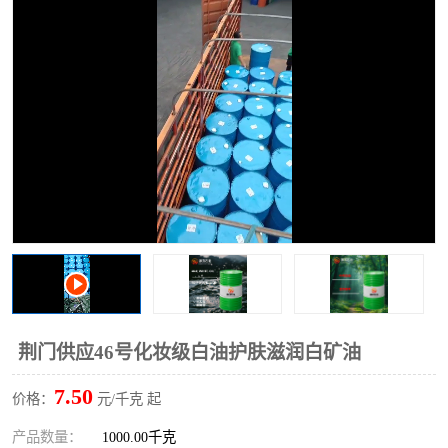
2731溶剂油
荆门供应46号化妆级白油护肤滋润白矿油
7.50
价格：
元/千克 起
产品数量：
1000.00千克