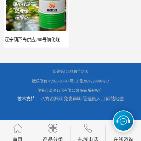
辽宁葫芦岛供应260号磺化煤油电解铜电解镍钴稀释剂
您是第
1243749
位访客
版权所有 ©2026-08-08
粤ICP备2024229806号-2
茂名市源茂石化有限公司
保留所有权利.
技术支持：
八方资源网
免责声明
管理员入口
网站地图
首页
产品分类
热线电话
在线咨询