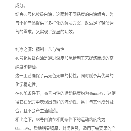
成分。
结合68号化妆级白油，这两种不同粘度的白油组合，为
与个护产品提供了多样化的解决方案，既满足了轻薄透
气的需求，又实现了深层的功效。
纯净之源：精制工艺与特性
46号化妆级白油是通过深度加氢精制工艺提炼而成的高
纯度矿物油。
这一工艺确保了其无色无味的特性，同时赋予其优异的
化学稳定性。
在40℃条件下，46号白油的运动粘度约为46mm²/s，这使
得它在配方中表现出良好的流动性，易于与其他成分融
合，且不会产生油腻感。
相比之下，68号白油在相同条件下的运动粘度约为
68mm²/s，质地稍显稠厚，封闭性强，适用于需要果的产