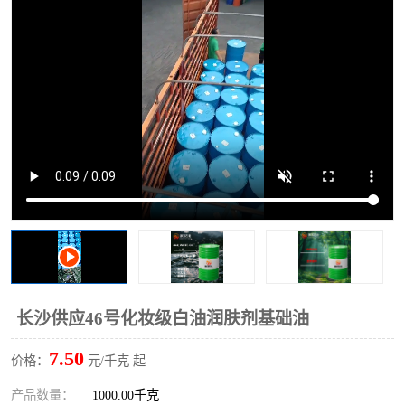
2731溶剂油
长沙供应46号化妆级白油润肤剂基础油
7.50
价格：
元/千克 起
产品数量：
1000.00千克