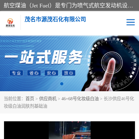
航空煤油（Jet Fuel）是专门为喷气式航空发动机设计的高纯度燃料，主要分为Jet A、Jet A-1和Jet B等类型。其特点是闪点高、低温流动性好，并添加了抗静电剂和抗氧化剂以确保飞行安全。航空煤油需
茂名市源茂石化有限公司
RP3航空煤油
D20+D30溶剂油
D40+D60溶剂油
D80+D100溶剂油
6号+120号溶剂油
260号溶剂油
当前位置：
首页
>
供应商机
>
46+68号化妆级白油
> 长沙供应46号化
异构烷烃
天然乳胶
妆级白油润肤剂基础油
3+5号化妆级白油
7+10+15号化妆级白油
26+32号化妆级白油
46+68号化妆级白油