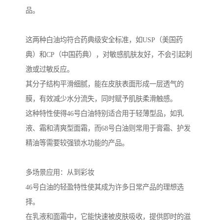
品。
这两种白油均符合药典级安全标准，如USP（美国药
典）和CP（中国药典），对敏感肌肤友好，不会引起刺
激或过敏反应。
其分子结构平滑细腻，能在皮肤表面形成一层透气的
膜，有效减少水分流失，同时赋予肌肤柔滑触感。
这种特性使得46号白油特别适合用于轻薄型品，如乳
液、霜和清爽型面霜，而68号白油则常用于膏霜、护发
精油等需要较强锁水功能的产品。
多场景应用：从到彩妆
46号白油的轻盈特性使其成为许多日常产品的理想选
择。
在乳液和面霜中，它能快速被皮肤吸收，提供即时的滋