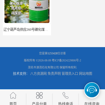
辽宁葫芦岛供应260号磺化煤油电解铜电解镍钴稀释剂
您是第
1253428
位访客
版权所有 ©2026-08-09
粤ICP备2024229806号-2
茂名市源茂石化有限公司
保留所有权利.
技术支持：
八方资源网
免责声明
管理员入口
网站地图
首页
产品分类
热线电话
在线咨询