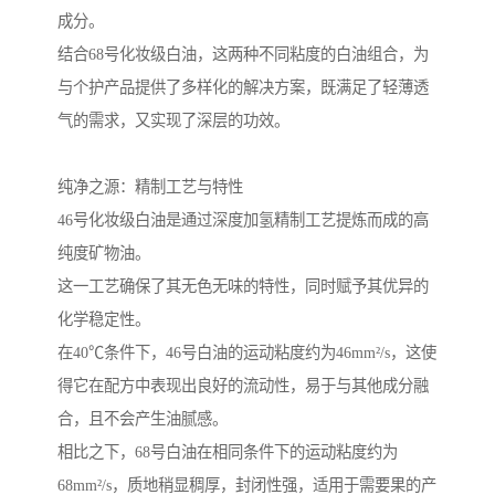
成分。
结合68号化妆级白油，这两种不同粘度的白油组合，为
与个护产品提供了多样化的解决方案，既满足了轻薄透
气的需求，又实现了深层的功效。
纯净之源：精制工艺与特性
46号化妆级白油是通过深度加氢精制工艺提炼而成的高
纯度矿物油。
这一工艺确保了其无色无味的特性，同时赋予其优异的
化学稳定性。
在40℃条件下，46号白油的运动粘度约为46mm²/s，这使
得它在配方中表现出良好的流动性，易于与其他成分融
合，且不会产生油腻感。
相比之下，68号白油在相同条件下的运动粘度约为
68mm²/s，质地稍显稠厚，封闭性强，适用于需要果的产