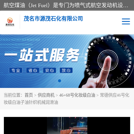
航空煤油（Jet Fuel）是专门为喷气式航空发动机设计的高纯度燃料，主要分为Jet A、Jet A-1和Jet B等类型。其特点是闪点高、低温流动性好，并添加了抗静电剂和抗氧化剂以确保飞行安全。航空煤油需
茂名市源茂石化有限公司
RP3航空煤油
D20+D30溶剂油
D40+D60溶剂油
D80+D100溶剂油
6号+120号溶剂油
260号溶剂油
当前位置：
首页
>
供应商机
>
46+68号化妆级白油
> 常德供应46号化
异构烷烃
天然乳胶
妆级白油子油针织机械润滑油
3+5号化妆级白油
7+10+15号化妆级白油
26+32号化妆级白油
46+68号化妆级白油