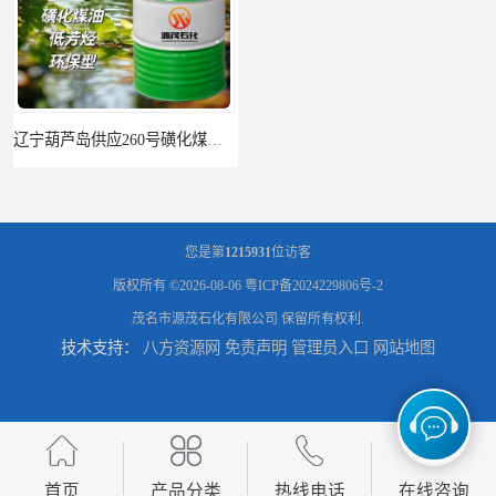
辽宁葫芦岛供应260号磺化煤油电解铜电解镍钴稀释剂
您是第
1215931
位访客
版权所有 ©2026-08-06
粤ICP备2024229806号-2
茂名市源茂石化有限公司
保留所有权利.
技术支持：
八方资源网
免责声明
管理员入口
网站地图
首页
产品分类
热线电话
在线咨询