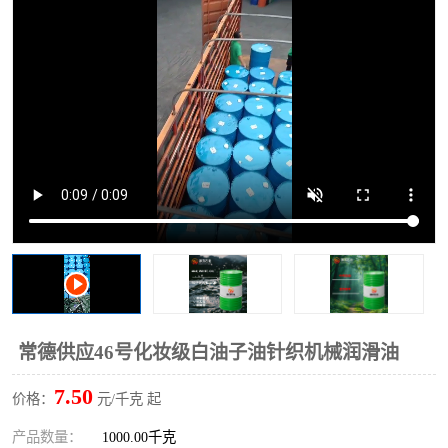
2731溶剂油
常德供应46号化妆级白油子油针织机械润滑油
7.50
价格：
元/千克 起
产品数量：
1000.00千克