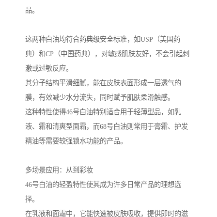
品。
这两种白油均符合药典级安全标准，如USP（美国药
典）和CP（中国药典），对敏感肌肤友好，不会引起刺
激或过敏反应。
其分子结构平滑细腻，能在皮肤表面形成一层透气的
膜，有效减少水分流失，同时赋予肌肤柔滑触感。
这种特性使得46号白油特别适合用于轻薄型品，如乳
液、霜和清爽型面霜，而68号白油则常用于膏霜、护发
精油等需要较强锁水功能的产品。
多场景应用：从到彩妆
46号白油的轻盈特性使其成为许多日常产品的理想选
择。
在乳液和面霜中，它能快速被皮肤吸收，提供即时的滋