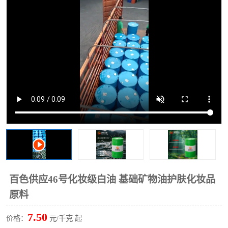
2731溶剂油
百色供应46号化妆级白油 基础矿物油护肤化妆品
原料
7.50
价格：
元/千克 起