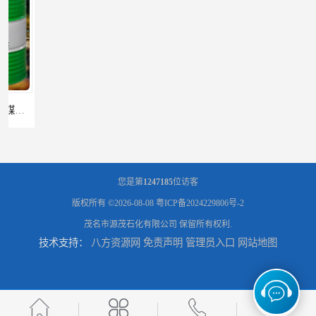
辽宁葫芦岛供应260号磺化煤油电解铜电解镍钴稀释剂
您是第
1247185
位访客
版权所有 ©2026-08-08
粤ICP备2024229806号-2
茂名市源茂石化有限公司
保留所有权利.
技术支持：
八方资源网
免责声明
管理员入口
网站地图