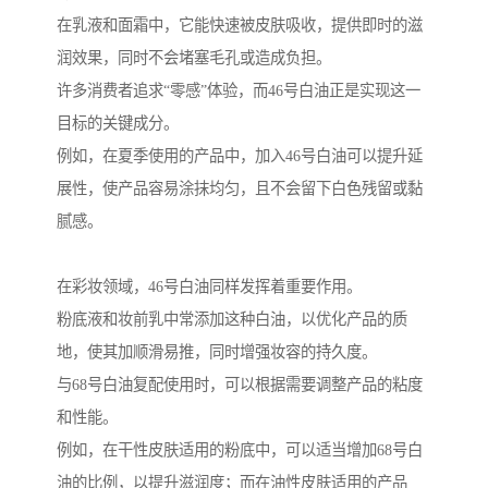
在乳液和面霜中，它能快速被皮肤吸收，提供即时的滋
润效果，同时不会堵塞毛孔或造成负担。
许多消费者追求“零感”体验，而46号白油正是实现这一
目标的关键成分。
例如，在夏季使用的产品中，加入46号白油可以提升延
展性，使产品容易涂抹均匀，且不会留下白色残留或黏
腻感。
在彩妆领域，46号白油同样发挥着重要作用。
粉底液和妆前乳中常添加这种白油，以优化产品的质
地，使其加顺滑易推，同时增强妆容的持久度。
与68号白油复配使用时，可以根据需要调整产品的粘度
和性能。
例如，在干性皮肤适用的粉底中，可以适当增加68号白
油的比例，以提升滋润度；而在油性皮肤适用的产品