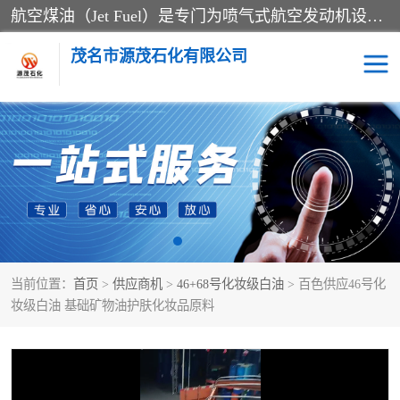
航空煤油（Jet Fuel）是专门为喷气式航空发动机设计的高纯度燃料，主要分为Jet A、Jet A-1和Jet B等类型。其特点是闪点高、低温流动性好，并添加了抗静电剂和抗氧化剂以确保飞行安全。航空煤油需
茂名市源茂石化有限公司
RP3航空煤油
D20+D30溶剂油
D40+D60溶剂油
D80+D100溶剂油
6号+120号溶剂油
260号溶剂油
当前位置：
首页
>
供应商机
>
46+68号化妆级白油
> 百色供应46号化
异构烷烃
天然乳胶
妆级白油 基础矿物油护肤化妆品原料
3+5号化妆级白油
7+10+15号化妆级白油
26+32号化妆级白油
46+68号化妆级白油