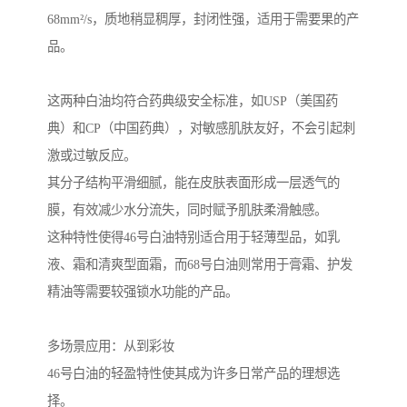
68mm²/s，质地稍显稠厚，封闭性强，适用于需要果的产
品。
这两种白油均符合药典级安全标准，如USP（美国药
典）和CP（中国药典），对敏感肌肤友好，不会引起刺
激或过敏反应。
其分子结构平滑细腻，能在皮肤表面形成一层透气的
膜，有效减少水分流失，同时赋予肌肤柔滑触感。
这种特性使得46号白油特别适合用于轻薄型品，如乳
液、霜和清爽型面霜，而68号白油则常用于膏霜、护发
精油等需要较强锁水功能的产品。
多场景应用：从到彩妆
46号白油的轻盈特性使其成为许多日常产品的理想选
择。