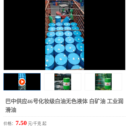
2731溶剂油
巴中供应46号化妆级白油无色液体 白矿油 工业润
滑油
7.50
价格：
元/千克 起