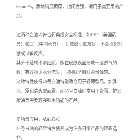
68mm²/s，质地稍显稠厚，封闭性强，适用于需要果的产
品。
这两种白油均符合药典级安全标准，如USP（美国药
典）和CP（中国药典），对敏感肌肤友好，不会引起刺
激或过敏反应。
其分子结构平滑细腻，能在皮肤表面形成一层透气的
膜，有效减少水分流失，同时赋予肌肤柔滑触感。
这种特性使得46号白油特别适合用于轻薄型品，如乳
液、霜和清爽型面霜，而68号白油则常用于膏霜、护发
精油等需要较强锁水功能的产品。
多场景应用：从到彩妆
46号白油的轻盈特性使其成为许多日常产品的理想选
择。