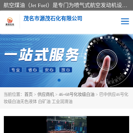
航空煤油（Jet Fuel）是专门为喷气式航空发动机设计的高纯度燃料，主要分为Jet A、Jet A-1和Jet B等类型。其特点是闪点高、低温流动性好，并添加了抗静电剂和抗氧化剂以确保飞行安全。航空煤油需
茂名市源茂石化有限公司
RP3航空煤油
D20+D30溶剂油
D40+D60溶剂油
D80+D100溶剂油
6号+120号溶剂油
260号溶剂油
当前位置：
首页
>
供应商机
>
46+68号化妆级白油
> 巴中供应46号化
异构烷烃
天然乳胶
妆级白油无色液体 白矿油 工业润滑油
3+5号化妆级白油
7+10+15号化妆级白油
26+32号化妆级白油
46+68号化妆级白油