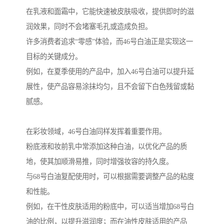
在乳液和面霜中，它能快速被皮肤吸收，提供即时的滋
润效果，同时不会堵塞毛孔或造成负担。
许多消费者追求“零感”体验，而46号白油正是实现这一
目标的关键成分。
例如，在夏季使用的产品中，加入46号白油可以提升延
展性，使产品容易涂抹均匀，且不会留下白色残留或黏
腻感。
在彩妆领域，46号白油同样发挥着重要作用。
粉底液和妆前乳中常添加这种白油，以优化产品的质
地，使其加顺滑易推，同时增强妆容的持久度。
与68号白油复配使用时，可以根据需要调整产品的粘度
和性能。
例如，在干性皮肤适用的粉底中，可以适当增加68号白
油的比例，以提升滋润度；而在油性皮肤适用的产品