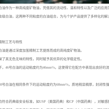
级白油作为一种高纯度矿物油，凭借其的流动性、温和特性以及广泛的应用
化妆级白油，这两种不同粘度的白油组合，为与个护产品提供了多样化的解
精制工艺与特性
级白油是通过深度加氢精制工艺提炼而成的高纯度矿物油。
保了其无色无味的特性，同时赋予其优异的化学稳定性。
件下，46号白油的运动粘度约为46mm²/s，这使得它在配方中表现出良好
68号白油在相同条件下的运动粘度约为68mm²/s，质地稍显稠厚，封闭
均符合药典级安全标准，如USP（美国药典）和CP（中国药典），对敏