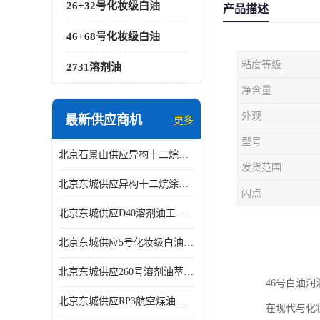
26+32号化妆级白油
产品描述
46+68号化妆级白油
粘度等级
2731溶剂油
净含量
外观
最新供应商机
更多
型号
北京石景山供应异构十二烷香精助剂
发货范围
北京东城供应异构十二烷涂料胶粘油墨稀释剂
闪点
北京东城供应D40溶剂油工业金属清洗
北京东城供应5号化妆级白油钻井液润滑剂
北京东城供应260号溶剂油萃取溶剂油金属萃取剂
46号白油
北京东城供应RP3航空煤油 高含量国标工业级航空煤油燃料油 无色透明
在现代与化