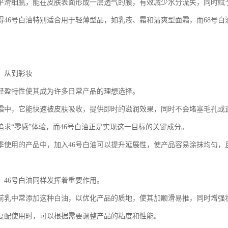
平滑细腻，能在皮肤表面形成一层透气的膜，有效减少水分流失，同时赋
得46号白油特别适合用于轻薄型品，如乳液、霜和清爽型面霜，而68号
：从到彩妆
的轻盈特性使其成为许多日常产品的理想选择。
霜中，它能快速被皮肤吸收，提供即时的滋润效果，同时不会堵塞毛孔或
追求“零感”体验，而46号白油正是实现这一目标的关键成分。
季使用的产品中，加入46号白油可以提升延展性，使产品容易涂抹均匀，
，46号白油同样发挥着重要作用。
前乳中常添加这种白油，以优化产品的质地，使其加顺滑易推，同时增强
油复配使用时，可以根据需要调整产品的粘度和性能。