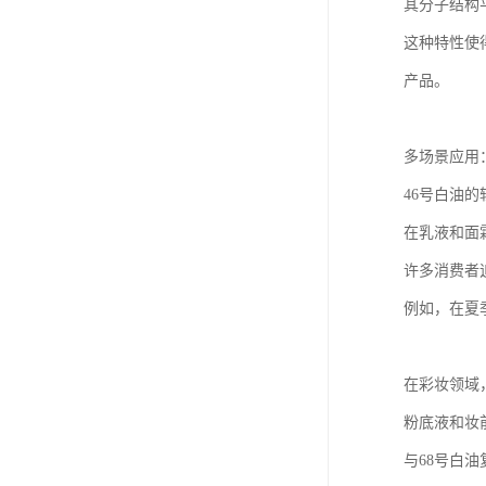
其分子结构
这种特性使
产品。
多场景应用
46号白油
在乳液和面
许多消费者
例如，在夏
在彩妆领域
粉底液和妆
与68号白