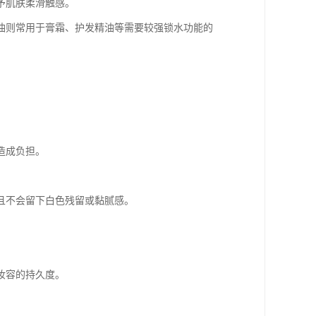
予肌肤柔滑触感。
白油则常用于膏霜、护发精油等需要较强锁水功能的
造成负担。
且不会留下白色残留或黏腻感。
妆容的持久度。