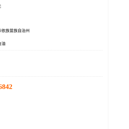
起
布依族苗族自治州
白油
6842