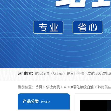
热门搜索：
当前位置：
首页
>
供应商机
>
46+68号化妆级白油
> 黔南供
产品分类
Product