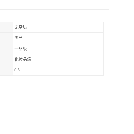
无杂质
国产
一品级
化妆品级
0.8