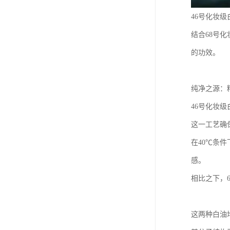
46号化妆
结合68号
的功效。
纯净之源：
46号化妆
这一工艺确
在40℃条
感。
相比之下，
这两种白油