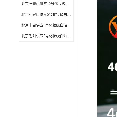
北京石景山供应10号化妆级白油高精密机械润滑油
北京石景山供应5号化妆级白油缝纫机油 设备润滑油
北京丰台供应5号化妆级白油纤维与织物柔软光亮
北京朝阳供应5号化妆级白油纺织时的润滑剂