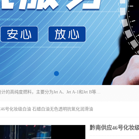
航空煤油（Jet Fuel）是专门为喷气式航空发动机设计的高纯度燃料，主要分为Jet A、Jet A-1和Jet B等类型。其特点是闪点高、低温流动性好，并添加了抗静电剂和抗氧化剂以确保飞行安全。航空煤油需
应46号化妆级白油 石蜡白油无色透明抗氧化润滑油
黔南供应46号化妆