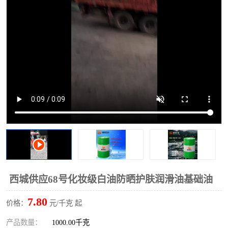
2731溶剂油
西城供应68号化妆级白油防晒护肤润滑油基础油
7.80
价格：
元/千克 起
产品数量：
1000.00千克