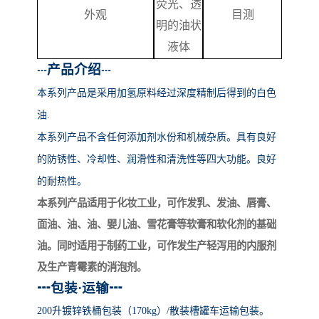
荧光、透
外观
目测
明的油状
液体
产品介绍
┅
┅
本系列产品
是采用加氢原料经过深度精制后得到的白色
油
.
本系列产品不含任何添加剂水份和机械杂质。具有良好
的防锈性、冷却性、润滑性和清洗性等四大功能。良好
的耐热性。
本系列产品适用于化妆工业，可作发乳、发油、唇膏、
面油、油、油、婴儿油、雪花膏等软膏和软化剂的基础
油。同时适用于制药工业，可作发生产轻泻用的内服剂
及生产青霉素的消泡剂。
┅
包装
·运输
┅
200升镀锌铁桶包装（170kg）/散装槽罐车运输包装。