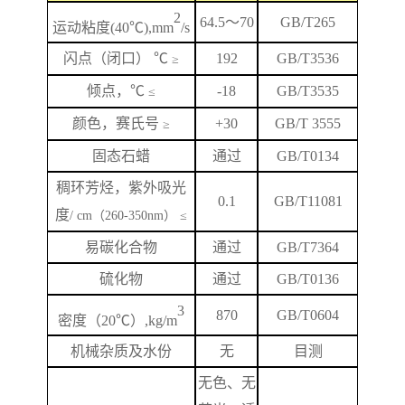
2
64.5
～
70
GB/T265
运动粘度
(40℃),mm
/s
闪
点
（闭口）
℃
192
GB/T
3536
≥
倾点，
℃
-18
GB/T3535
≤
颜色，赛氏号
+
3
0
GB/T 3555
≥
固态石蜡
通过
GB/T0134
稠环芳烃，紫外吸光
0.1
GB/T
11081
度
/ cm（260-350nm） ≤
易碳化合物
通过
GB/T7364
硫化物
通过
GB/T0136
3
870
GB/T
0604
密度（
20℃）,kg/m
机械杂质及水份
无
目测
无色、无