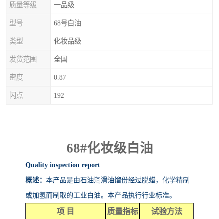
质量等级
一品级
型号
68号白油
类型
化妆品级
发货范围
全国
密度
0.87
闪点
192
68#
化妆级白油
Quality inspection report
概述：
本产品是由石油润滑油馏份经过脱蜡，化学精制
或加氢而制取的工业白油。本产品执行行业标准。
项
目
质量指标
试验方法