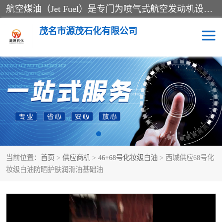
航空煤油（Jet Fuel）是专门为喷气式航空发动机设计的高纯度燃料，主要分为Jet A、Jet A-1和Jet B等类型。其特点是闪点高、低温流动性好，并添加了抗静电剂和抗氧化剂以确保飞行安全。航空煤油需
茂名市源茂石化有限公司
RP3航空煤油
D20+D30溶剂油
D40+D60溶剂油
D80+D100溶剂油
6号+120号溶剂油
260号溶剂油
当前位置：
首页
>
供应商机
>
46+68号化妆级白油
> 西城供应68号化
异构烷烃
天然乳胶
妆级白油防晒护肤润滑油基础油
3+5号化妆级白油
7+10+15号化妆级白油
26+32号化妆级白油
46+68号化妆级白油