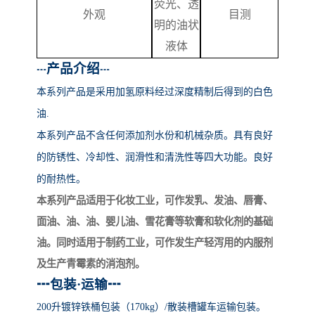
荧光、透
外观
目测
明的油状
液体
产品介绍
┅
┅
本系列产品
是采用加氢原料经过深度精制后得到的白色
油
.
本系列产品不含任何添加剂水份和机械杂质。具有良好
的防锈性、冷却性、润滑性和清洗性等四大功能。良好
的耐热性。
本系列产品适用于化妆工业，可作发乳、发油、唇膏、
面油、油、油、婴儿油、雪花膏等软膏和软化剂的基础
油。同时适用于制药工业，可作发生产轻泻用的内服剂
及生产青霉素的消泡剂。
┅
包装
·运输
┅
200升镀锌铁桶包装（170kg）/散装槽罐车运输包装。