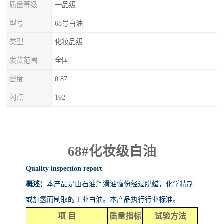
质量等级
一品级
型号
68号白油
类型
化妆品级
发货范围
全国
密度
0.87
闪点
192
68#
化妆级白油
Quality inspection report
概述：
本产品是由石油润滑油馏份经过脱蜡，化学精制
或加氢而制取的工业白油。本产品执行行业标准。
项
目
质量指标
试验方法