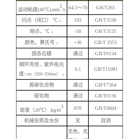
2
64.5
～
70
GB/T265
运动粘度
(40℃),mm
/s
闪
点
（闭口）
℃
192
GB/T
3536
≥
倾点，
℃
-18
GB/T3535
≤
颜色，赛氏号
+
3
0
GB/T 3555
≥
固态石蜡
通过
GB/T0134
稠环芳烃，紫外吸光
0.1
GB/T
11081
度
/ cm（260-350nm） ≤
易碳化合物
通过
GB/T7364
硫化物
通过
GB/T0136
3
870
GB/T
0604
密度（
20℃）,kg/m
机械杂质及水份
无
目测
无色、无