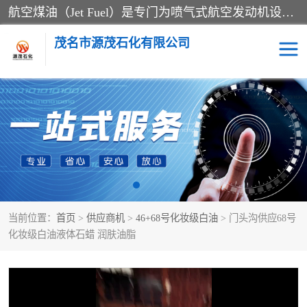
航空煤油（Jet Fuel）是专门为喷气式航空发动机设计的高纯度燃料，主要分为Jet A、Jet A-1和Jet B等类型。其特点是闪点高、低温流动性好，并添加了抗静电剂和抗氧化剂以确保飞行安全。航空煤油需
茂名市源茂石化有限公司
RP3航空煤油
D20+D30溶剂油
D40+D60溶剂油
D80+D100溶剂油
6号+120号溶剂油
260号溶剂油
当前位置：
首页
>
供应商机
>
46+68号化妆级白油
> 门头沟供应68号
异构烷烃
天然乳胶
化妆级白油液体石蜡 润肤油脂
3+5号化妆级白油
7+10+15号化妆级白油
26+32号化妆级白油
46+68号化妆级白油