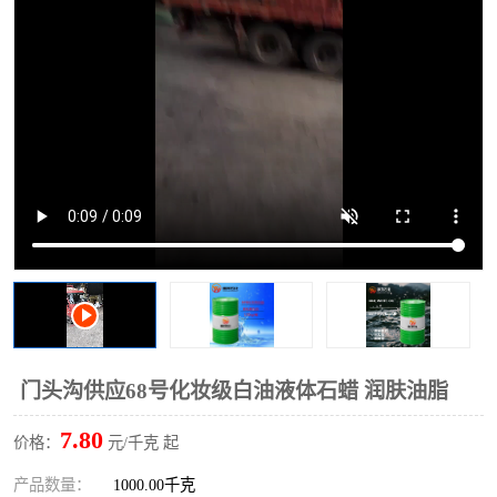
2731溶剂油
门头沟供应68号化妆级白油液体石蜡 润肤油脂
7.80
价格：
元/千克 起
产品数量：
1000.00千克