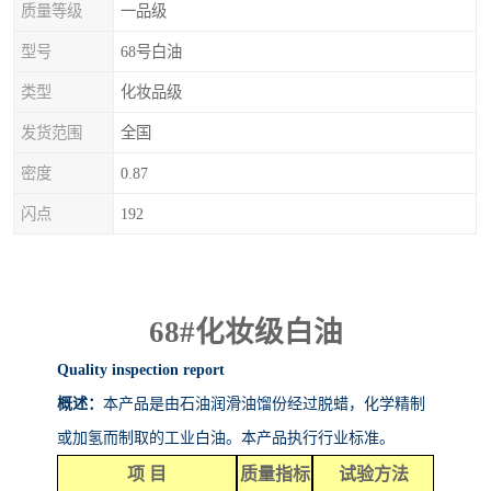
质量等级
一品级
型号
68号白油
类型
化妆品级
发货范围
全国
密度
0.87
闪点
192
68#
化妆级白油
Quality inspection report
概述：
本产品是由石油润滑油馏份经过脱蜡，化学精制
或加氢而制取的工业白油。本产品执行行业标准。
项
目
质量指标
试验方法