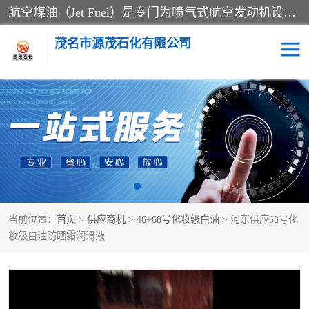
航空煤油（Jet Fuel）是专门为喷气式航空发动机设计的高纯度燃料，主要分为Jet A、Jet A-1和Jet B等类型。其特点是闪点高、低温流动性好，并添加了抗静电剂和抗氧化剂以确保飞行安全。航空煤油需
茂名市源茂石化有限公司
RP3航空煤油
D20+D30溶剂油
D40+D60溶剂油
D80+D100溶剂油
6号+120号溶剂油
260号溶剂油
当前位置：
首页
>
供应商机
>
46+68号化妆级白油
> 河东供应68号化
异构烷烃
天然乳胶
妆级白油防晒霜润滑液
3+5号化妆级白油
7+10+15号化妆级白油
26+32号化妆级白油
46+68号化妆级白油