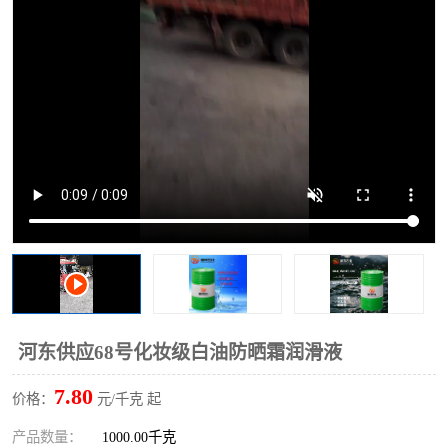
2731溶剂油
河东供应68号化妆级白油防晒霜润滑液
7.80
价格：
元/千克 起
产品数量：
1000.00千克