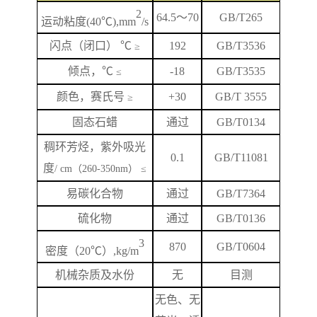
2
64.5
～
70
GB/T265
运动粘度
(40℃),mm
/s
闪
点
（闭口）
℃
192
GB/T
3536
≥
倾点，
℃
-18
GB/T3535
≤
颜色，赛氏号
+
3
0
GB/T 3555
≥
固态石蜡
通过
GB/T0134
稠环芳烃，紫外吸光
0.1
GB/T
11081
度
/ cm（260-350nm） ≤
易碳化合物
通过
GB/T7364
硫化物
通过
GB/T0136
3
870
GB/T
0604
密度（
20℃）,kg/m
机械杂质及水份
无
目测
无色、无