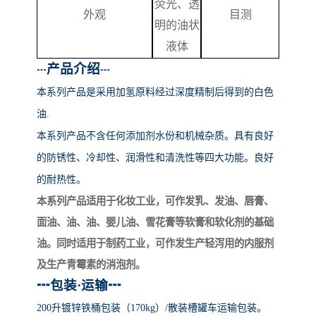
荧光、透
外观
目测
明的油状
液体
产品介绍
┅
┅
本系列产品
是采用加氢原料经过深度精制后得到的白色
油
.
本系列产品不含任何添加剂水份和机械杂质。具有良好
的防锈性、冷却性、润滑性和清洗性等四大功能。良好
的耐热性。
本系列产品适用于化妆工业，可作发乳、发油、唇膏、
面油、油、油、婴儿油、雪花膏等软膏和软化剂的基础
油。同时适用于制药工业，可作发生产轻泻用的内服剂
及生产青霉素的消泡剂。
┅
包装
·运输
┅
200升镀锌铁桶包装（170kg）/散装槽罐车运输包装。