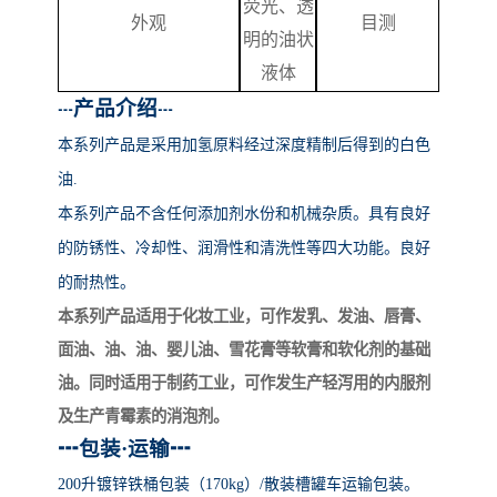
荧光、透
外观
目测
明的油状
液体
产品介绍
┅
┅
本系列产品
是采用加氢原料经过深度精制后得到的白色
油
.
本系列产品不含任何添加剂水份和机械杂质。具有良好
的防锈性、冷却性、润滑性和清洗性等四大功能。良好
的耐热性。
本系列产品适用于化妆工业，可作发乳、发油、唇膏、
面油、油、油、婴儿油、雪花膏等软膏和软化剂的基础
油。同时适用于制药工业，可作发生产轻泻用的内服剂
及生产青霉素的消泡剂。
┅
包装
·运输
┅
200升镀锌铁桶包装（170kg）/散装槽罐车运输包装。