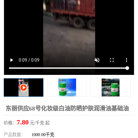
2731溶剂油
东丽供应68号化妆级白油防晒护肤润滑油基础油
7.80
价格：
元/千克 起
产品数量：
1000.00千克