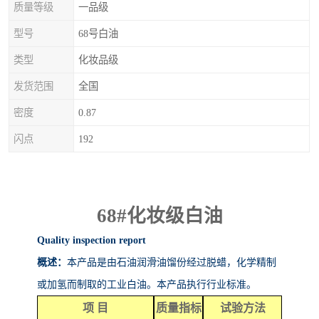
质量等级
一品级
型号
68号白油
类型
化妆品级
发货范围
全国
密度
0.87
闪点
192
68#
化妆级白油
Quality inspection report
概述：
本产品是由石油润滑油馏份经过脱蜡，化学精制
或加氢而制取的工业白油。本产品执行行业标准。
项
目
质量指标
试验方法