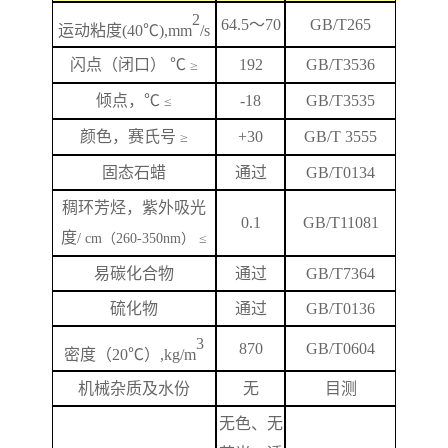
2
64.5
～
70
GB/T265
运动粘度
(40℃),mm
/s
闪
点
（闭口）
℃
192
GB/T
3536
≥
倾点，
℃
-18
GB/T3535
≤
颜色，赛氏号
+
3
0
GB/T 3555
≥
固态石蜡
通过
GB/T0134
稠环芳烃，紫外吸光
0.1
GB/T
11081
度
/ cm（260-350nm） ≤
易碳化合物
通过
GB/T7364
硫化物
通过
GB/T0136
3
870
GB/T
0604
密度（
20℃）,kg/m
机械杂质及水份
无
目测
无色、无