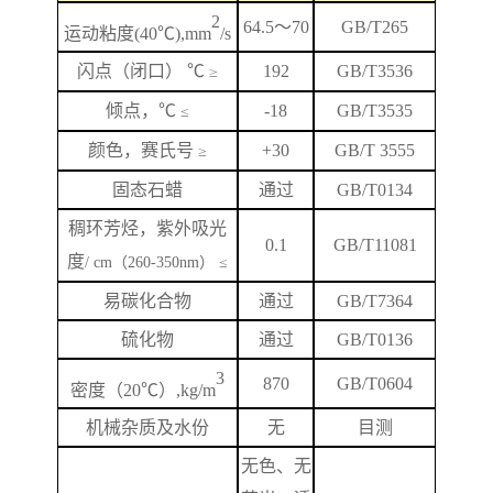
2
64.5
～
70
GB/T265
运动粘度
(40℃),mm
/s
闪
点
（闭口）
℃
192
GB/T
3536
≥
倾点，
℃
-18
GB/T3535
≤
颜色，赛氏号
+
3
0
GB/T 3555
≥
固态石蜡
通过
GB/T0134
稠环芳烃，紫外吸光
0.1
GB/T
11081
度
/ cm（260-350nm） ≤
易碳化合物
通过
GB/T7364
硫化物
通过
GB/T0136
3
870
GB/T
0604
密度（
20℃）,kg/m
机械杂质及水份
无
目测
无色、无