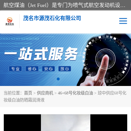
航空煤油（Jet Fuel）是专门为喷气式航空发动机设计的高纯度燃料，主要分为Jet A、Jet A-1和Jet B等类型。其特点是闪点高、低温流动性好，并添加了抗静电剂和抗氧化剂以确保飞行安全。航空煤油需
茂名市源茂石化有限公司
RP3航空煤油
D20+D30溶剂油
D40+D60溶剂油
D80+D100溶剂油
6号+120号溶剂油
260号溶剂油
当前位置：
首页
>
供应商机
>
46+68号化妆级白油
> 琼中供应68号化
异构烷烃
天然乳胶
妆级白油防晒霜润滑液
3+5号化妆级白油
7+10+15号化妆级白油
26+32号化妆级白油
46+68号化妆级白油