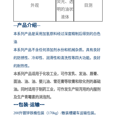
荧光、透
外观
目测
明的油状
液体
产品介绍
┅
┅
本系列产品
是采用加氢原料经过深度精制后得到的白色
油
.
本系列产品不含任何添加剂水份和机械杂质。具有良好
的防锈性、冷却性、润滑性和清洗性等四大功能。良好
的耐热性。
本系列产品适用于化妆工业，可作发乳、发油、唇膏、
面油、油、油、婴儿油、雪花膏等软膏和软化剂的基础
油。同时适用于制药工业，可作发生产轻泻用的内服剂
及生产青霉素的消泡剂。
┅
包装
·运输
┅
200升镀锌铁桶包装（170kg）/散装槽罐车运输包装。