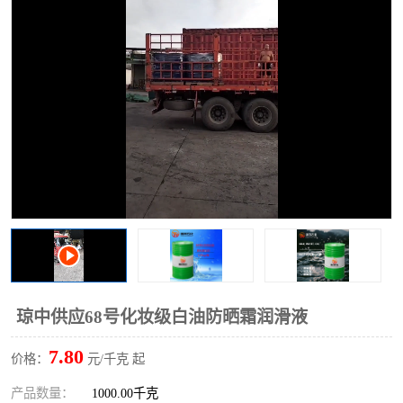
2731溶剂油
琼中供应68号化妆级白油防晒霜润滑液
7.80
价格：
元/千克 起
产品数量：
1000.00千克