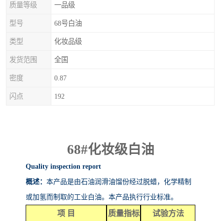
质量等级
一品级
型号
68号白油
类型
化妆品级
发货范围
全国
密度
0.87
闪点
192
68#
化妆级白油
Quality inspection report
概述：
本产品是由石油润滑油馏份经过脱蜡，化学精制
或加氢而制取的工业白油。本产品执行行业标准。
项
目
质量指标
试验方法