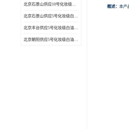
北京石景山供应10号化妆级白油高精密机械润滑油
概述：
本产
北京石景山供应5号化妆级白油缝纫机油 设备润滑油
北京丰台供应5号化妆级白油纤维与织物柔软光亮
北京朝阳供应5号化妆级白油纺织时的润滑剂