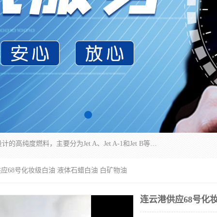
航空煤油（Jet Fuel）是专门为喷气式航空发动机设计的高纯度燃料，主要分为Jet A、Jet A-1和Jet B等类型。其特点是闪点高、低温流动性好，并添加了抗静电剂和抗氧化剂以确保飞行安全。航空煤油需
供应68号化妆级白油 液体石蜡白油 白矿物油
连云港供应68号化