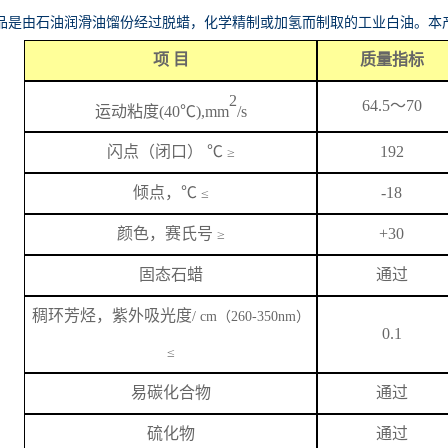
品是由石油润滑油馏份经过脱蜡，化学精制或加氢而制取的工业白油。本
项
目
质量指标
2
64.5
～
70
运动粘度
(40℃),mm
/s
闪
点
（闭口）
℃
192
≥
倾点，
℃
-18
≤
颜色，赛氏号
+
3
0
≥
固态石蜡
通过
稠环芳烃，紫外吸光度
/ cm（260-350nm）
0.1
≤
易碳化合物
通过
硫化物
通过