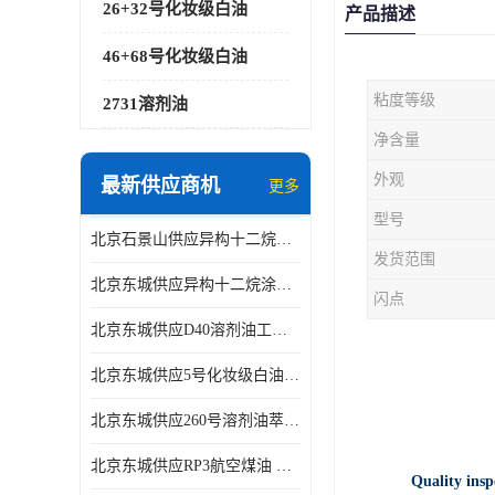
26+32号化妆级白油
产品描述
46+68号化妆级白油
粘度等级
2731溶剂油
净含量
外观
最新供应商机
更多
型号
北京石景山供应异构十二烷香精助剂
发货范围
北京东城供应异构十二烷涂料胶粘油墨稀释剂
闪点
北京东城供应D40溶剂油工业金属清洗
北京东城供应5号化妆级白油钻井液润滑剂
北京东城供应260号溶剂油萃取溶剂油金属萃取剂
北京东城供应RP3航空煤油 高含量国标工业级航空煤油燃料油 无色透明
Quality insp