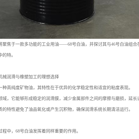
将聚焦于一款多功能的工业用油——68号白油，并探讨其与46号白油组
中的特。
：机械润滑与橡塑加工的理想选择
是一种高纯度矿物油，其特性在于优异的化学稳定性和适宜的粘度表现。
领域，它能够形成稳定的润滑膜，减少金属部件之间的摩擦与磨损，延长
质的特性避免了油品氧化或产生沉积物，确保润滑系统长期清洁运行。
过程中，68号白油发挥着同样重要的作用。