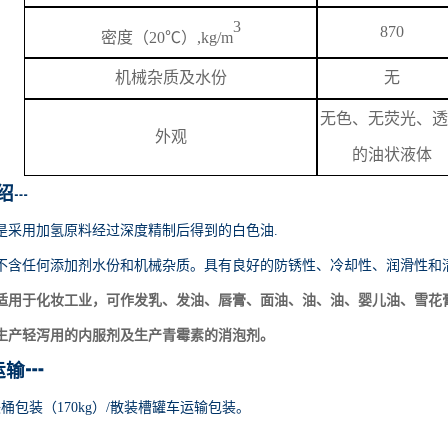
3
870
密度（
20℃）,kg/m
机械杂质及水份
无
无色、无荧光、透
外观
的油状液体
绍
┅
是采用加氢原料经过深度精制后得到的白色油
.
不含任何添加剂水份和机械杂质。具有良好的防锈性、冷却性、润滑性和
适用于化妆工业，可作发乳、发油、唇膏、面油、油、油、婴儿油、雪花
生产轻泻用的内服剂及生产青霉素的消泡剂。
运输
┅
铁桶包装（170kg）/散装槽罐车运输包装。