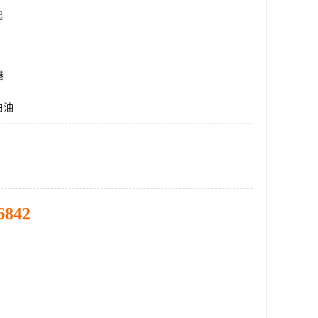
起
港
白油
6842