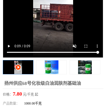
2731溶剂油
扬州供应68号化妆级白油润肤剂基础油
7.80
价格：
元/千克 起
产品数量：
1000.00千克