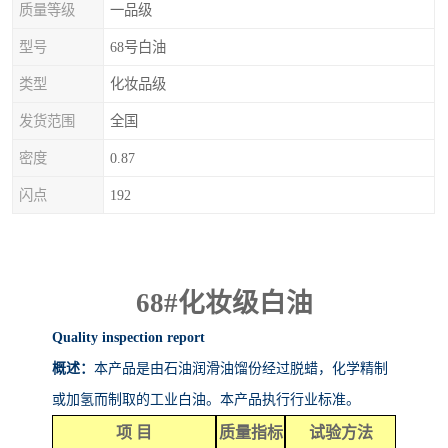
质量等级
一品级
型号
68号白油
类型
化妆品级
发货范围
全国
密度
0.87
闪点
192
68#
化妆级白油
Quality inspection report
概述：
本产品是由石油润滑油馏份经过脱蜡，化学精制
或加氢而制取的工业白油。本产品执行行业标准。
项
目
质量指标
试验方法