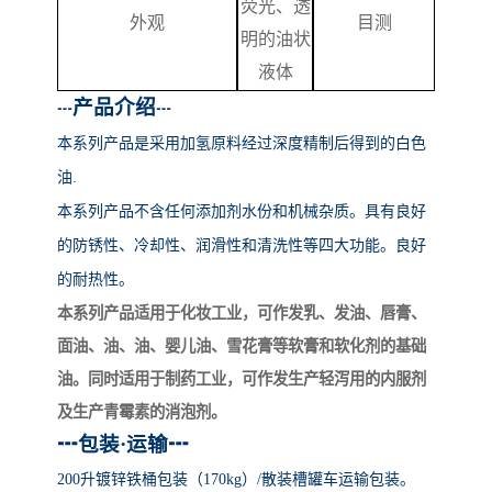
荧光、透
外观
目测
明的油状
液体
产品介绍
┅
┅
本系列产品
是采用加氢原料经过深度精制后得到的白色
油
.
本系列产品不含任何添加剂水份和机械杂质。具有良好
的防锈性、冷却性、润滑性和清洗性等四大功能。良好
的耐热性。
本系列产品适用于化妆工业，可作发乳、发油、唇膏、
面油、油、油、婴儿油、雪花膏等软膏和软化剂的基础
油。同时适用于制药工业，可作发生产轻泻用的内服剂
及生产青霉素的消泡剂。
┅
包装
·运输
┅
200升镀锌铁桶包装（170kg）/散装槽罐车运输包装。