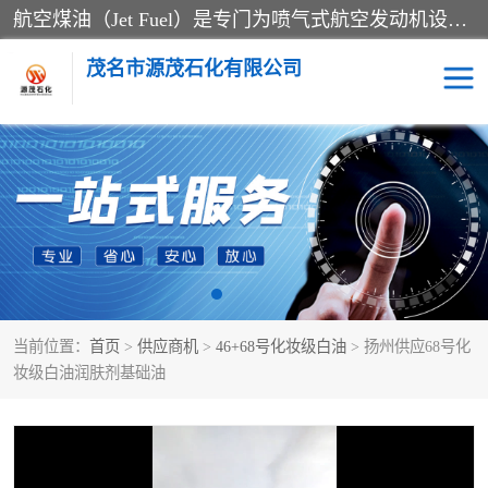
航空煤油（Jet Fuel）是专门为喷气式航空发动机设计的高纯度燃料，主要分为Jet A、Jet A-1和Jet B等类型。其特点是闪点高、低温流动性好，并添加了抗静电剂和抗氧化剂以确保飞行安全。航空煤油需
茂名市源茂石化有限公司
RP3航空煤油
D20+D30溶剂油
D40+D60溶剂油
D80+D100溶剂油
6号+120号溶剂油
260号溶剂油
当前位置：
首页
>
供应商机
>
46+68号化妆级白油
> 扬州供应68号化
异构烷烃
天然乳胶
妆级白油润肤剂基础油
3+5号化妆级白油
7+10+15号化妆级白油
26+32号化妆级白油
46+68号化妆级白油