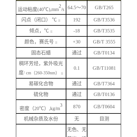
2
64.5
～
70
GB/T265
运动粘度
(40℃),mm
/s
闪
点
（闭口）
℃
192
GB/T
3536
≥
倾点，
℃
-18
GB/T3535
≤
颜色，赛氏号
+
3
0
GB/T 3555
≥
固态石蜡
通过
GB/T0134
稠环芳烃，紫外吸光
0.1
GB/T
11081
度
/ cm（260-350nm） ≤
易碳化合物
通过
GB/T7364
硫化物
通过
GB/T0136
3
870
GB/T
0604
密度（
20℃）,kg/m
机械杂质及水份
无
目测
无色、无