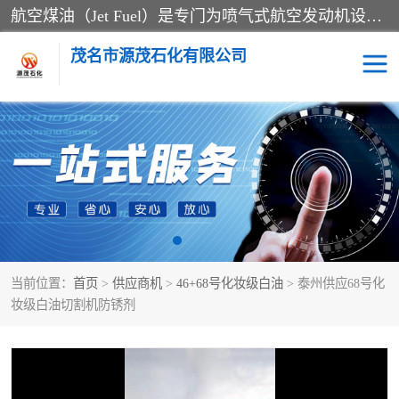
航空煤油（Jet Fuel）是专门为喷气式航空发动机设计的高纯度燃料，主要分为Jet A、Jet A-1和Jet B等类型。其特点是闪点高、低温流动性好，并添加了抗静电剂和抗氧化剂以确保飞行安全。航空煤油需
茂名市源茂石化有限公司
RP3航空煤油
D20+D30溶剂油
D40+D60溶剂油
D80+D100溶剂油
6号+120号溶剂油
260号溶剂油
当前位置：
首页
>
供应商机
>
46+68号化妆级白油
> 泰州供应68号化
异构烷烃
天然乳胶
妆级白油切割机防锈剂
3+5号化妆级白油
7+10+15号化妆级白油
26+32号化妆级白油
46+68号化妆级白油