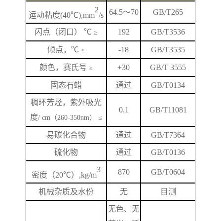
2
64.5
～
70
GB/T265
运动粘度
(40℃),mm
/s
闪
点
（闭口）
℃
192
GB/T
3536
≥
倾点，
℃
-18
GB/T3535
≤
颜色，赛氏号
+
3
0
GB/T 3555
≥
固态石蜡
通过
GB/T0134
稠环芳烃，紫外吸光
0.1
GB/T
11081
度
/ cm（260-350nm） ≤
易碳化合物
通过
GB/T7364
硫化物
通过
GB/T0136
3
870
GB/T
0604
密度（
20℃）,kg/m
机械杂质及水份
无
目测
无色、无