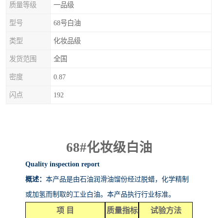
质量等级
一品级
型号
68号白油
类型
化妆品级
发货范围
全国
密度
0.87
闪点
192
68#
化妆级白油
Quality inspection report
概述：
本产品是由石油润滑油馏份经过脱蜡，化学精制
或加氢而制取的工业白油。本产品执行行业标准。
项
目
质量指标
试验方法