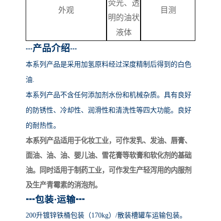
荧光、透
外观
目测
明的油状
液体
产品介绍
┅
┅
本系列产品
是采用加氢原料经过深度精制后得到的白色
油
.
本系列产品不含任何添加剂水份和机械杂质。具有良好
的防锈性、冷却性、润滑性和清洗性等四大功能。良好
的耐热性。
本系列产品适用于化妆工业，可作发乳、发油、唇膏、
面油、油、油、婴儿油、雪花膏等软膏和软化剂的基础
油。同时适用于制药工业，可作发生产轻泻用的内服剂
及生产青霉素的消泡剂。
┅
包装
·运输
┅
200升镀锌铁桶包装（170kg）/散装槽罐车运输包装。