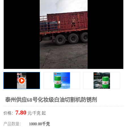
2731溶剂油
泰州供应68号化妆级白油切割机防锈剂
7.80
价格：
元/千克 起
产品数量：
1000.00千克