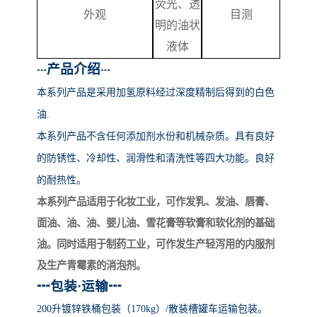
荧光、透
外观
目测
明的油状
液体
产品介绍
┅
┅
本系列产品
是采用加氢原料经过深度精制后得到的白色
油
.
本系列产品不含任何添加剂水份和机械杂质。具有良好
的防锈性、冷却性、润滑性和清洗性等四大功能。良好
的耐热性。
本系列产品适用于化妆工业，可作发乳、发油、唇膏、
面油、油、油、婴儿油、雪花膏等软膏和软化剂的基础
油。同时适用于制药工业，可作发生产轻泻用的内服剂
及生产青霉素的消泡剂。
┅
包装
·运输
┅
200升镀锌铁桶包装（170kg）/散装槽罐车运输包装。