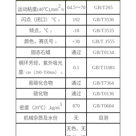
2
64.5
～
70
GB/T265
运动粘度
(40℃),mm
/s
闪
点
（闭口）
℃
192
GB/T
3536
≥
倾点，
℃
-18
GB/T3535
≤
颜色，赛氏号
+
3
0
GB/T 3555
≥
固态石蜡
通过
GB/T0134
稠环芳烃，紫外吸光
0.1
GB/T
11081
度
/ cm（260-350nm） ≤
易碳化合物
通过
GB/T7364
硫化物
通过
GB/T0136
3
870
GB/T
0604
密度（
20℃）,kg/m
机械杂质及水份
无
目测
无色、无