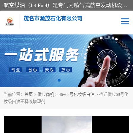
航空煤油（Jet Fuel）是专门为喷气式航空发动机设计的高纯度燃料，主要分为Jet A、Jet A-1和Jet B等类型。其特点是闪点高、低温流动性好，并添加了抗静电剂和抗氧化剂以确保飞行安全。航空煤油需
茂名市源茂石化有限公司
RP3航空煤油
D20+D30溶剂油
D40+D60溶剂油
D80+D100溶剂油
6号+120号溶剂油
260号溶剂油
当前位置：
首页
>
供应商机
>
46+68号化妆级白油
> 宿迁供应68号化
异构烷烃
天然乳胶
妆级白油稀释液增塑剂
3+5号化妆级白油
7+10+15号化妆级白油
26+32号化妆级白油
46+68号化妆级白油