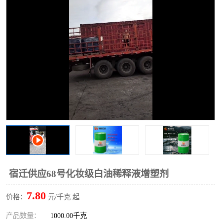
2731溶剂油
宿迁供应68号化妆级白油稀释液增塑剂
7.80
价格：
元/千克 起
产品数量：
1000.00千克