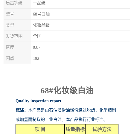
质量等级
一品级
型号
68号白油
类型
化妆品级
发货范围
全国
密度
0.87
闪点
192
68#
化妆级白油
Quality inspection report
概述：
本产品是由石油润滑油馏份经过脱蜡，化学精制
或加氢而制取的工业白油。本产品执行行业标准。
项
目
质量指标
试验方法