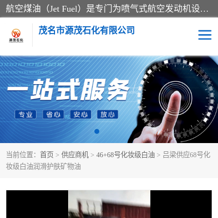
航空煤油（Jet Fuel）是专门为喷气式航空发动机设计的高纯度燃料，主要分为Jet A、Jet A-1和Jet B等类型。其特点是闪点高、低温流动性好，并添加了抗静电剂和抗氧化剂以确保飞行安全。航空煤油需
茂名市源茂石化有限公司
RP3航空煤油
D20+D30溶剂油
D40+D60溶剂油
D80+D100溶剂油
6号+120号溶剂油
260号溶剂油
当前位置：
首页
>
供应商机
>
46+68号化妆级白油
> 吕梁供应68号化
异构烷烃
天然乳胶
妆级白油润滑护肤矿物油
3+5号化妆级白油
7+10+15号化妆级白油
26+32号化妆级白油
46+68号化妆级白油