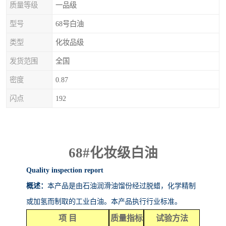
质量等级
一品级
型号
68号白油
类型
化妆品级
发货范围
全国
密度
0.87
闪点
192
68#
化妆级白油
Quality inspection report
概述：
本产品是由石油润滑油馏份经过脱蜡，化学精制
或加氢而制取的工业白油。本产品执行行业标准。
项
目
质量指标
试验方法