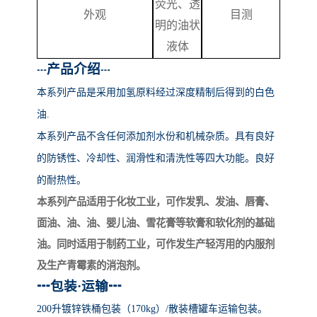
荧光、透
外观
目测
明的油状
液体
产品介绍
┅
┅
本系列产品
是采用加氢原料经过深度精制后得到的白色
油
.
本系列产品不含任何添加剂水份和机械杂质。具有良好
的防锈性、冷却性、润滑性和清洗性等四大功能。良好
的耐热性。
本系列产品适用于化妆工业，可作发乳、发油、唇膏、
面油、油、油、婴儿油、雪花膏等软膏和软化剂的基础
油。同时适用于制药工业，可作发生产轻泻用的内服剂
及生产青霉素的消泡剂。
┅
包装
·运输
┅
200升镀锌铁桶包装（170kg）/散装槽罐车运输包装。