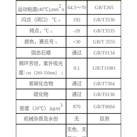
2
64.5
～
70
GB/T265
运动粘度
(40℃),mm
/s
闪
点
（闭口）
℃
192
GB/T
3536
≥
倾点，
℃
-18
GB/T3535
≤
颜色，赛氏号
+
3
0
GB/T 3555
≥
固态石蜡
通过
GB/T0134
稠环芳烃，紫外吸光
0.1
GB/T
11081
度
/ cm（260-350nm） ≤
易碳化合物
通过
GB/T7364
硫化物
通过
GB/T0136
3
870
GB/T
0604
密度（
20℃）,kg/m
机械杂质及水份
无
目测
无色、无