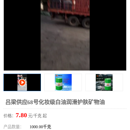
2731溶剂油
吕梁供应68号化妆级白油润滑护肤矿物油
7.80
价格：
元/千克 起
产品数量：
1000.00千克